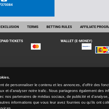
7370084
-EXCLUSION
TERMS
BETTING RULES
AFFILIATE PROG
EPAID TICKETS
WALLET (E-MONEY)
okies.
 Gaming España, S.A.U., with the following licenses granted by the DGO
t de personnaliser le contenu et les annonces, d'offrir des fonct
enida Diagonal 458, planta 8, 08006 Barcelona. España
ux et d'analyser notre trafic. Nous partageons également des in
 avec nos partenaires de médias sociaux, de publicité et d'analyse
autres informations que vous leur avez fournies ou qu'ils ont col
 Responsable
ervices.