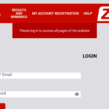
RESULTS
AND
MY ACCOUNT
REGISTRATION
HELP
S
WINNINGS
Please log in to access all pages of the website
LOGIN
mail
/ Email
ord
n