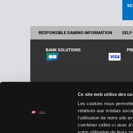
93
RESPONSIBLE GAMING INFORMATION
SELF
BANK SOLUTIONS
PR
Ce site web utilise des co
Zeturf.es, operates in Spain under Zebetting &
Les cookies nous permetten
AHM/2019/002. Zebetting & Gaming España, Av
relatives aux médias socia
l'utilisation de notre site
combiner celles-ci avec d'
Juego responsable
:
No caigas
/
FEJAR
/
Juego
votre utilisation de leurs s