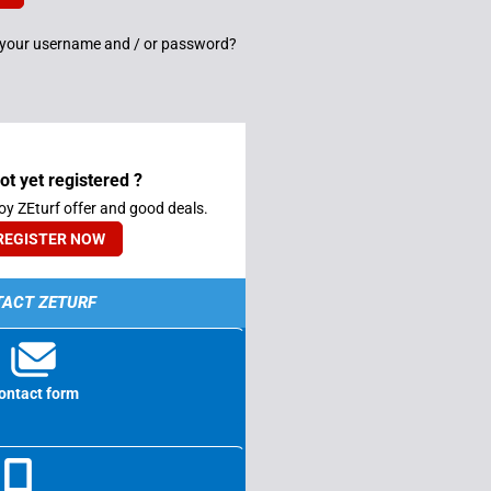
 your username and / or password?
ot yet registered ?
oy ZEturf offer and good deals.
REGISTER NOW
ACT ZETURF
ontact form