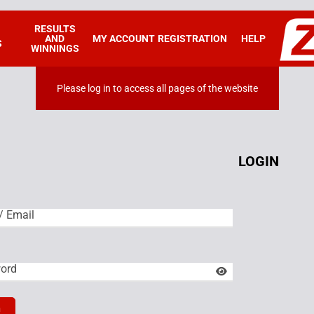
RESULTS
AND
MY ACCOUNT
REGISTRATION
HELP
S
WINNINGS
Please log in to access all pages of the website
LOGIN
mail
/ Email
ord
n