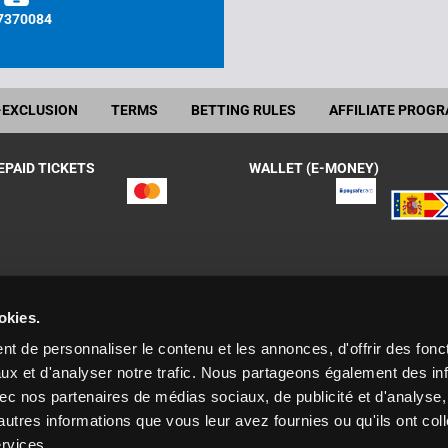
7370084
-EXCLUSION
TERMS
BETTING RULES
AFFILIATE PROG
EPAID TICKETS
WALLET (E-MONEY)
okies.
 Gaming España, S.A.U., with the following licenses granted by the DGO
t de personnaliser le contenu et les annonces, d'offrir des fonct
enida Diagonal 458, planta 8, 08006 Barcelona. España
ux et d'analyser notre trafic. Nous partageons également des in
 avec nos partenaires de médias sociaux, de publicité et d'analyse
autres informations que vous leur avez fournies ou qu'ils ont col
 Responsable
ervices.