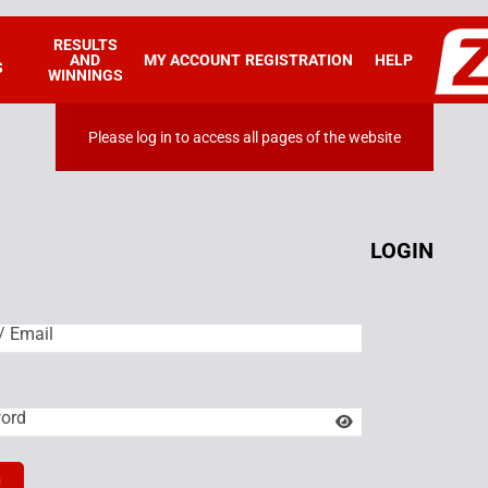
RESULTS
AND
MY ACCOUNT
REGISTRATION
HELP
S
WINNINGS
Please log in to access all pages of the website
LOGIN
mail
/ Email
ord
n