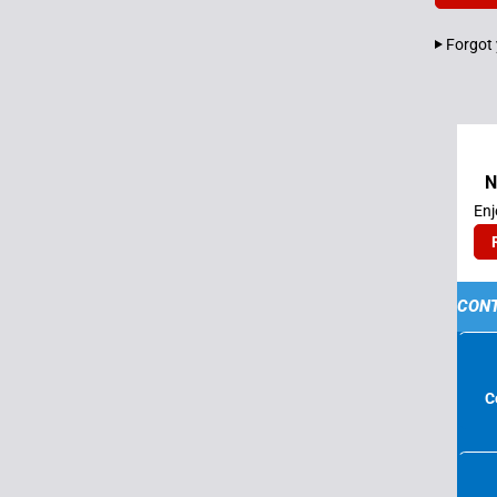
Forgot
N
Enj
CONT
C