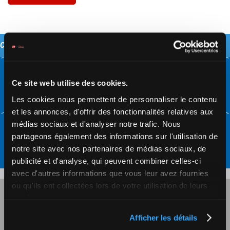
CONTACT ZETURF
Ce site web utilise des cookies.
Contact form
Les cookies nous permettent de personnaliser le contenu
et les annonces, d'offrir des fonctionnalités relatives aux
médias sociaux et d'analyser notre trafic. Nous
partageons également des informations sur l'utilisation de
937370084
notre site avec nos partenaires de médias sociaux, de
publicité et d'analyse, qui peuvent combiner celles-ci
avec d'autres informations que vous leur avez fournies
ou qu'ils ont collectées lors de votre utilisation de leurs
RESPONSIBLE GAMING INFORMATION
services.
Afficher les détails
SELF-EXCLUSION