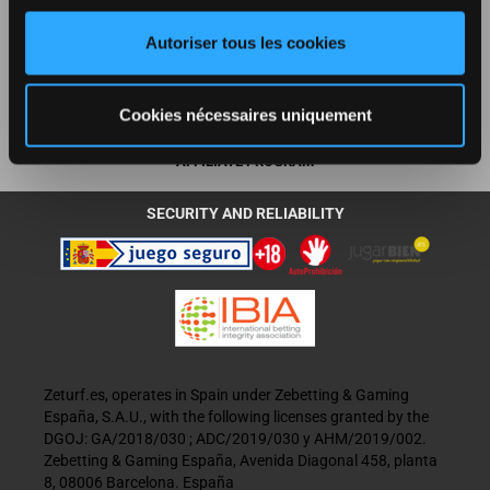
TERMS
Autoriser tous les cookies
BETTING RULES
Cookies nécessaires uniquement
AFFILIATE PROGRAM
SECURITY AND RELIABILITY
Zeturf.es, operates in Spain under Zebetting & Gaming
España, S.A.U., with the following licenses granted by the
DGOJ: GA/2018/030 ; ADC/2019/030 y AHM/2019/002.
Zebetting & Gaming España, Avenida Diagonal 458, planta
8, 08006 Barcelona. España