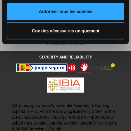
TERMS
Autoriser tous les cookies
BETTING RULES
Cookies nécessaires uniquement
AFFILIATE PROGRAM
SECURITY AND RELIABILITY
Zeturf.es, operates in Spain under Zebetting & Gaming
España, S.A.U., with the following licenses granted by the
DGOJ: GA/2018/030 ; ADC/2019/030 y AHM/2019/002.
Zebetting & Gaming España, Avenida Diagonal 458, planta
8, 08006 Barcelona. España