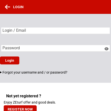
LOGIN
Login / Email
Login / Email
Password
Login
Forgot your username and / or password?
Not yet registered ?
Enjoy ZEturf offer and good deals.
REGISTER NOW