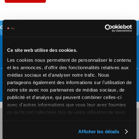
CONTACT ZETURF
Ce site web utilise des cookies.
Contact form
Les cookies nous permettent de personnaliser le contenu
et les annonces, d'offrir des fonctionnalités relatives aux
médias sociaux et d'analyser notre trafic. Nous
partageons également des informations sur l'utilisation de
937370084
notre site avec nos partenaires de médias sociaux, de
publicité et d'analyse, qui peuvent combiner celles-ci
avec d'autres informations que vous leur avez fournies
ou qu'ils ont collectées lors de votre utilisation de leurs
RESPONSIBLE GAMING INFORMATION
services.
Afficher les détails
SELF-EXCLUSION