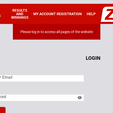
RESULTS
AND
MY ACCOUNT
REGISTRATION
HELP
S
WINNINGS
Please log in to access all pages of the website
LOGIN
mail
/ Email
ord
n