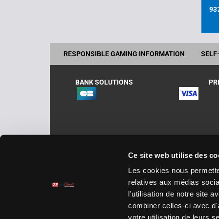
93
RESPONSIBLE GAMING INFORMATION
SELF
BANK SOLUTIONS
PR
Ce site web utilise des co
Zeturf.es, operates in Spain under Zebetting &
Les cookies nous permetten
AHM/2019/002. Zebetting & Gaming España, Av
relatives aux médias socia
l'utilisation de notre site
combiner celles-ci avec d'
Juego responsable
:
No caigas
/
FEJAR
/
Juego
votre utilisation de leurs s