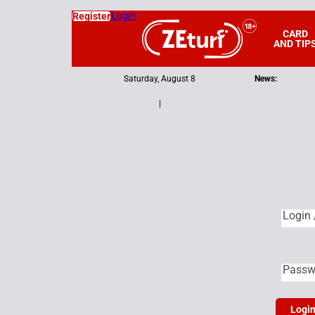
Login
Register
CARD
AND TIP
Saturday, August 8
News:
|
Login / E
Login 
Passw
Logi