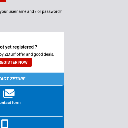
 your username and / or password?
ot yet registered ?
oy ZEturf offer and good deals.
REGISTER NOW
ACT ZETURF
ontact form