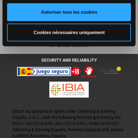
TERMS
Autoriser tous les cookies
BETTING RULES
Cookies nécessaires uniquement
AFFILIATE PROGRAM
SECURITY AND RELIABILITY
Zeturf.es, operates in Spain under Zebetting & Gaming
España, S.A.U., with the following licenses granted by the
DGOJ: GA/2018/030 ; ADC/2019/030 y AHM/2019/002.
Zebetting & Gaming España, Avenida Diagonal 458, planta
8, 08006 Barcelona. España