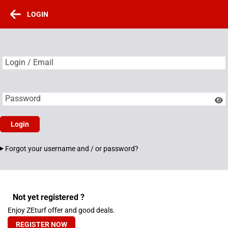
LOGIN
Login / Email
Login / Email
Password
Login
Forgot your username and / or password?
Not yet registered ?
Enjoy ZEturf offer and good deals.
REGISTER NOW