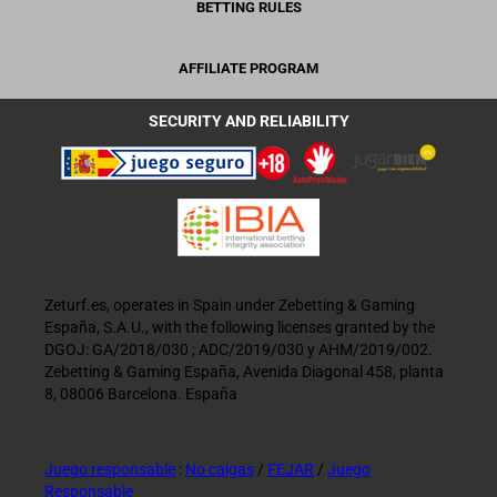
BETTING RULES
AFFILIATE PROGRAM
SECURITY AND RELIABILITY
Zeturf.es, operates in Spain under Zebetting & Gaming
España, S.A.U., with the following licenses granted by the
DGOJ: GA/2018/030 ; ADC/2019/030 y AHM/2019/002.
Zebetting & Gaming España, Avenida Diagonal 458, planta
8, 08006 Barcelona. España
Juego responsable
:
No caigas
/
FEJAR
/
Juego
Responsable