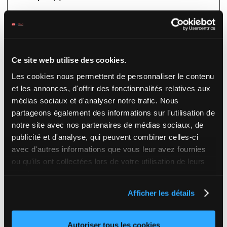
Les cookies statistiques aident les propriétaires du site web, par
la collecte et la communication d'informations de manière
anonyme, à comprendre comment les visiteurs interagissent
avec les sites web.
Ce site web utilise des cookies.
Durée
Les cookies nous permettent de personnaliser le contenu
Nom
Fournisseur
Finalité
maximale de
Type
et les annonces, d'offrir des fonctionnalités relatives aux
conservation
médias sociaux et d'analyser notre trafic. Nous
_ga
zeturf.com
Enregistre un
401 jours
Cookie
partageons également des informations sur l'utilisation de
identifiant unique
HTTP
notre site avec nos partenaires de médias sociaux, de
utilisé pour
publicité et d'analyse, qui peuvent combiner celles-ci
générer des
données
avec d'autres informations que vous leur avez fournies
statistiques sur la
ou qu'ils ont collectées lors de votre utilisation de leurs
façon dont le
services.
visiteur utilise le
site.
Afficher les détails
_ga_#
zeturf.com
Utilisé par Google
401 jours
Cookie
Analytics our
HTTP
Autoriser tous les cookies
recueillir des