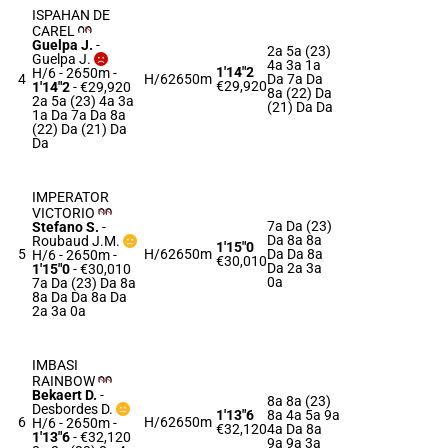
ISPAHAN DE
CAREL
Guelpa J.
-
2a 5a (23)
Guelpa J.
4a 3a 1a
1'14"2
H/6 - 2650m
-
4
H/6
2650m
Da 7a Da
€29,920
1'14"2
- €29,920
8a (22) Da
2a 5a (23) 4a 3a
(21) Da Da
1a Da 7a Da 8a
(22) Da (21) Da
Da
IMPERATOR
VICTORIO
7a Da (23)
Stefano S.
-
Da 8a 8a
Roubaud J.M.
1'15"0
5
H/6
2650m
Da Da 8a
H/6 - 2650m
-
€30,010
Da 2a 3a
1'15"0
- €30,010
0a
7a Da (23) Da 8a
8a Da Da 8a Da
2a 3a 0a
IMBASI
RAINBOW
Bekaert D.
-
8a 8a (23)
Desbordes D.
1'13"6
8a 4a 5a 9a
6
H/6
2650m
H/6 - 2650m
-
€32,120
4a Da 8a
1'13"6
- €32,120
9a 9a 3a