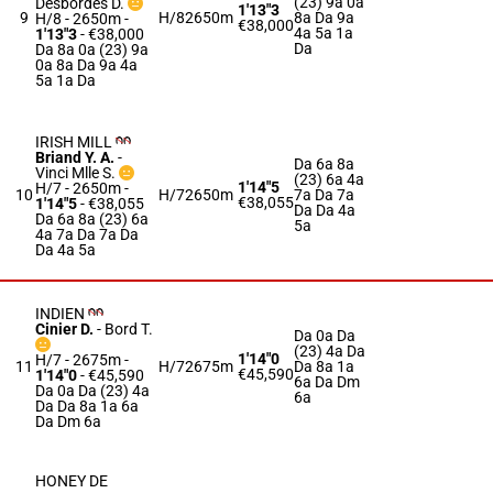
(23) 9a 0a
Desbordes D.
1'13"3
9
H/8
2650m
8a Da 9a
H/8 - 2650m
-
€38,000
4a 5a 1a
1'13"3
- €38,000
Da
Da 8a 0a (23) 9a
0a 8a Da 9a 4a
5a 1a Da
IRISH MILL
Briand Y. A.
-
Da 6a 8a
Vinci Mlle S.
(23) 6a 4a
1'14"5
H/7 - 2650m
-
10
H/7
2650m
7a Da 7a
€38,055
1'14"5
- €38,055
Da Da 4a
Da 6a 8a (23) 6a
5a
4a 7a Da 7a Da
Da 4a 5a
INDIEN
Cinier D.
-
Bord T.
Da 0a Da
(23) 4a Da
1'14"0
H/7 - 2675m
-
11
H/7
2675m
Da 8a 1a
€45,590
1'14"0
- €45,590
6a Da Dm
Da 0a Da (23) 4a
6a
Da Da 8a 1a 6a
Da Dm 6a
HONEY DE