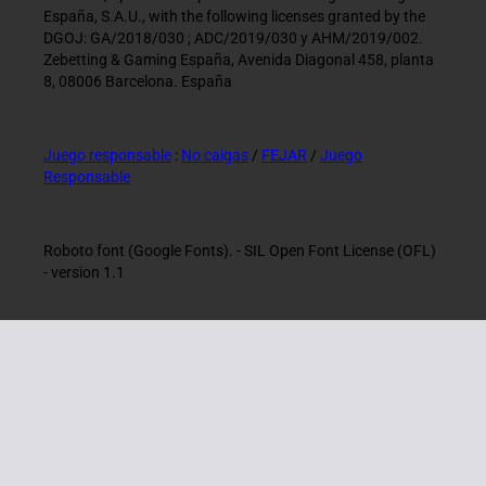
España, S.A.U., with the following licenses granted by the
DGOJ: GA/2018/030 ; ADC/2019/030 y AHM/2019/002.
Zebetting & Gaming España, Avenida Diagonal 458, planta
8, 08006 Barcelona. España
Juego responsable
:
No caigas
/
FEJAR
/
Juego
Responsable
Roboto font (Google Fonts). - SIL Open Font License (OFL)
- version 1.1