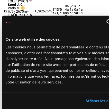
TOUCHYVON
Sorel J. Ch.
-
9a (23) 0a
Varin M.
1'13"0
4a 1a 0a 1a
12
H/9
2675m
H/9 - 2675m
-
€71,715
8a 6a 9a 1a
1'13"0
- €71,715
8a Da
9a (23) 0a 4a 1a
0a 1a 8a 6a 9a
1a 8a Da
ISABEY
Ce site web utilise des cookies.
QUESNOT
Pacha N.
-
Pacha
Les cookies nous permettent de personnaliser le contenu et 
4a 1a (23)
N.
1'13"9
8a 1a 8a 0a
13
H/8
2675m
H/8 - 2675m
-
annonces, d'offrir des fonctionnalités relatives aux médias s
€74,125
4a 5a 2a 1a
1'13"9
- €74,125
Da Da
d'analyser notre trafic. Nous partageons également des info
4a 1a (23) 8a 1a
8a 0a 4a 5a 2a
sur l'utilisation de notre site avec nos partenaires de médias
1a Da Da
de publicité et d'analyse, qui peuvent combiner celles-ci ave
informations que vous leur avez fournies ou qu'ils ont collect
INNOCENT DU
votre utilisation de leurs services.
BOURG
Mourot N.
-
Da 4a 5a
Alexandre D.
1'13"2
6a (23) 9a
14
H/8
2675m
H/8 - 2675m
-
€74,615
5a 1a 3a 6a
1'13"2
- €74,615
Da 2a Da
Da 4a 5a 6a (23)
Afficher les d
9a 5a 1a 3a 6a
Da 2a Da