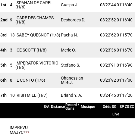
ISPAHAN DE CAREL
1st
4
Guelpa J.
03'22''44
01'16''40
(H/6)
ICARE DES CHAMPS
2nd
9
Desbordes D.
03'22''52
01'16''40
(H/8)
3rd
13
ISABEY QUESNOT
(H/8)
Pacha N.
03'22''62
01'15''70
4th
3
ICE SCOTT
(H/8)
Merle O.
03'23''36
01'16''70
IMPERATOR VICTORIO
5th
5
Stefano S.
03'23''91
01'16''90
(H/6)
Ohanessian
6th
8
IL CONTO
(H/6)
03'23''92
01'17''00
Mlle J.
7th
10
IRISH MILL
(H/7)
Briand Y. A.
03'24''45
01'17''20
Record /
S/A
Distance
Musique
Odds
SG
SP
ZS
ZC
Gains
Live
IMPREVU
MAJYC