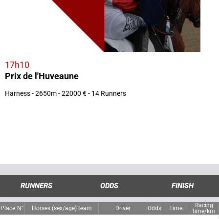
17h10
Prix de l'Huveaune
Harness - 2650m - 22000 € - 14 Runners
RUNNERS
ODDS
FINISH
Racing
Place
N°
Horses (sex/age) team
Driver
Odds
Time
time/km