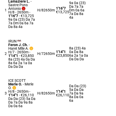
Lamaziere L.
-
9a 0a (23)
Sastre Pons
Da 7a 7a
1'16"7
Antonio
1
H/8
2650m
Dm 0a 6a
€13,725
H/8 - 2650m
-
7a Da 8a
1'16"7
- €13,725
4a
9a 0a (23) Da 7a
7a Dm 0a 6a 7a
Da 8a 4a
IRUN
Feron J. Ch.
-
8a (23) 4a
Haret Mlle A.
1'14"1
0a Da 8a
H/7 - 2650m
-
2
H/7
2650m
€23,850
6a 2a 1a 0a
1'14"1
- €23,850
Da Da Da
8a (23) 4a 0a Da
8a 6a 2a 1a 0a
Da Da Da
ICE SCOTT
Merle O.
-
Merle
Da Da (23)
O.
5a Da Da
H/8 - 2650m
-
1'14"1
3
H/8
2650m
7a Da 9a
1'14"1
- €26,110
€26,110
8a Da 0a
Da Da (23) 5a Da
6a
Da 7a Da 9a 8a
Da 0a 6a