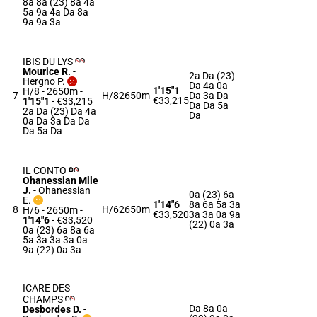
8a 8a (23) 8a 4a
5a 9a 4a Da 8a
9a 9a 3a
IBIS DU LYS
Mourice R.
-
2a Da (23)
Hergno P.
Da 4a 0a
1'15"1
H/8 - 2650m
-
7
H/8
2650m
Da 3a Da
€33,215
1'15"1
- €33,215
Da Da 5a
2a Da (23) Da 4a
Da
0a Da 3a Da Da
Da 5a Da
IL CONTO
Ohanessian Mlle
J.
-
Ohanessian
0a (23) 6a
E.
1'14"6
8a 6a 5a 3a
8
H/6
2650m
H/6 - 2650m
-
€33,520
3a 3a 0a 9a
1'14"6
- €33,520
(22) 0a 3a
0a (23) 6a 8a 6a
5a 3a 3a 3a 0a
9a (22) 0a 3a
ICARE DES
CHAMPS
Da 8a 0a
Desbordes D.
-