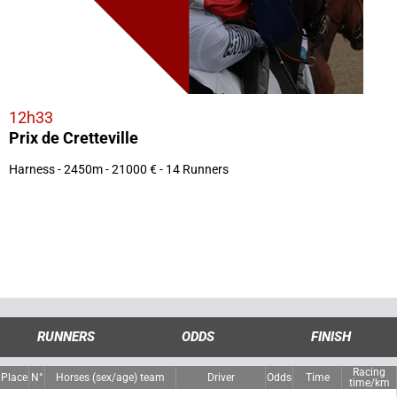
12h33
Prix de Cretteville
Harness - 2450m - 21000 € - 14 Runners
RUNNERS
ODDS
FINISH
Racing
Place
N°
Horses (sex/age) team
Driver
Odds
Time
time/km