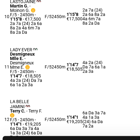
LASTOJAINE
Martin G.
-
2a 7a (24)
Moinon G.
1'15"8
2a 6a 8a 2a
F/5 - 2450m
-
10
F/5
2450m
€17,500
4a 6m 7a
1'15"8
- €17,500
8a 2a Da
2a 7a (24) 2a 6a
8a 2a 4a 6m 7a
8a 2a Da
LADY EVER
Desmigneux
Mlle E.
-
4a 2a (24)
Desmigneux
1'14"7
11
F/5
2450m
Da 7a 6a 1a
Mme E.
€18,505
2a 3a
F/5 - 2450m
-
1'14"7
- €18,505
4a 2a (24) Da 7a
6a 1a 2a 3a
LA BELLE
JAMINI
Terry C.
-
Terry F.
6a Da 3a 7a
1'14"1
4a 1a 3a
12
F/5
2450m
F/5 - 2450m
-
€19,205
(24) 6a Da
1'14"1
- €19,205
7a 2a
6a Da 3a 7a 4a
1a 3a (24) 6a Da
7a 2a