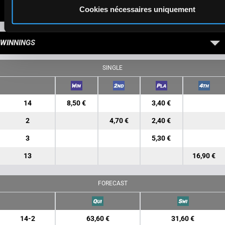
Cookies nécessaires uniquement
LATEST NEWS
WINNINGS
SINGLE
14
8,50 €
3,40 €
2
4,70 €
2,40 €
3
5,30 €
13
16,90 €
FORECAST
14-2
63,60 €
31,60 €