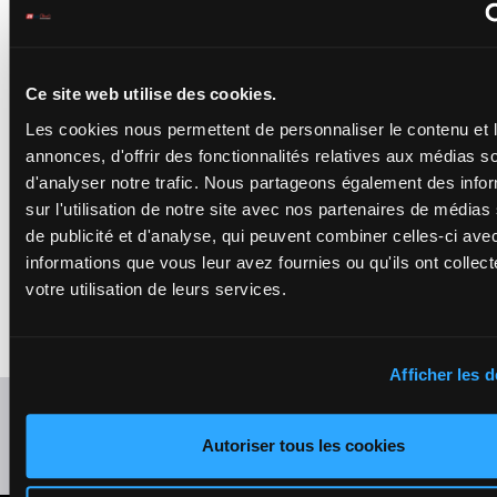
LOLLIPOP
MIJACK
Lagadeuc F.
-
1'14"4
1a 6a (24)
Ce site web utilise des cookies.
13
F/5
2450m
Perdereau Q.
€19,250
1a 1a
F/5 - 2450m
-
Les cookies nous permettent de personnaliser le contenu et 
1'14"4
- €19,250
1a 6a (24) 1a 1a
annonces, d'offrir des fonctionnalités relatives aux médias s
d'analyser notre trafic. Nous partageons également des info
LIBELLA DU
sur l'utilisation de notre site avec nos partenaires de médias
HOULBET
de publicité et d'analyse, qui peuvent combiner celles-ci ave
Mottier M.
-
8a 0a (24)
Morisse Mme A.
informations que vous leur avez fournies ou qu'ils ont collect
1'14"3
0a 7a 5a Da
14
F/5
2450m
€19,490
7a 8a 6a 4a
F/5 - 2450m
-
votre utilisation de leurs services.
Da (23) Da
1'14"3
- €19,490
8a 0a (24) 0a 7a
5a Da 7a 8a 6a
4a Da (23) Da
Afficher les d
Refresh odds
Autoriser tous les cookies
Presence of favorite horses