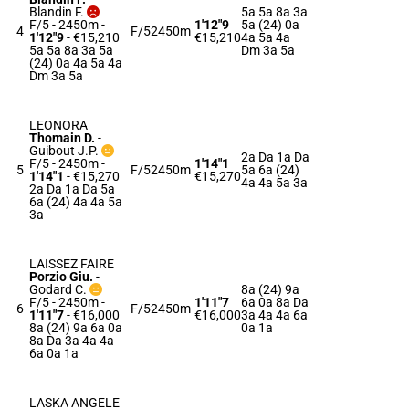
Blandin F.
5a 5a 8a 3a
F/5 - 2450m
-
1'12"9
5a (24) 0a
4
F/5
2450m
1'12"9
- €15,210
€15,210
4a 5a 4a
5a 5a 8a 3a 5a
Dm 3a 5a
(24) 0a 4a 5a 4a
Dm 3a 5a
LEONORA
Thomain D.
-
Guibout J.P.
2a Da 1a Da
F/5 - 2450m
-
1'14"1
5
F/5
2450m
5a 6a (24)
1'14"1
- €15,270
€15,270
4a 4a 5a 3a
2a Da 1a Da 5a
6a (24) 4a 4a 5a
3a
LAISSEZ FAIRE
Porzio Giu.
-
Godard C.
8a (24) 9a
F/5 - 2450m
-
1'11"7
6a 0a 8a Da
6
F/5
2450m
1'11"7
- €16,000
€16,000
3a 4a 4a 6a
8a (24) 9a 6a 0a
0a 1a
8a Da 3a 4a 4a
6a 0a 1a
LASKA ANGELE