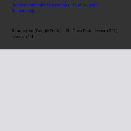
Juego responsable
:
No caigas
/
FEJAR
/
Juego
Responsable
Roboto font (Google Fonts). - SIL Open Font License (OFL)
- version 1.1