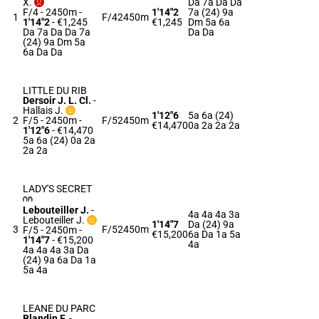
X.
Da 7a Da Da
F/4 - 2450m
-
1'14"2
7a (24) 9a
1
F/4
2450m
1'14"2
- €1,245
€1,245
Dm 5a 6a
Da 7a Da Da 7a
Da Da
(24) 9a Dm 5a
6a Da Da
LITTLE DU RIB
Dersoir J. L. Cl.
-
Hallais J.
1'12"6
5a 6a (24)
2
F/5 - 2450m
-
F/5
2450m
€14,470
0a 2a 2a 2a
1'12"6
- €14,470
5a 6a (24) 0a 2a
2a 2a
LADY'S SECRET
Lebouteiller J.
-
4a 4a 4a 3a
Lebouteiller J.
1'14"7
Da (24) 9a
3
F/5
2450m
F/5 - 2450m
-
€15,200
6a Da 1a 5a
1'14"7
- €15,200
4a
4a 4a 4a 3a Da
(24) 9a 6a Da 1a
5a 4a
LEANE DU PARC
Blandin F.
-