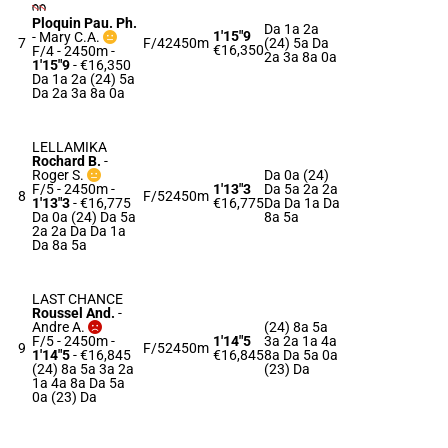
Ploquin Pau. Ph.
Da 1a 2a
1'15"9
-
Mary C.A.
7
F/4
2450m
(24) 5a Da
€16,350
F/4 - 2450m
-
2a 3a 8a 0a
1'15"9
- €16,350
Da 1a 2a (24) 5a
Da 2a 3a 8a 0a
LELLAMIKA
Rochard B.
-
Roger S.
Da 0a (24)
F/5 - 2450m
-
1'13"3
Da 5a 2a 2a
8
F/5
2450m
1'13"3
- €16,775
€16,775
Da Da 1a Da
Da 0a (24) Da 5a
8a 5a
2a 2a Da Da 1a
Da 8a 5a
LAST CHANCE
Roussel And.
-
Andre A.
(24) 8a 5a
F/5 - 2450m
-
1'14"5
3a 2a 1a 4a
9
F/5
2450m
1'14"5
- €16,845
€16,845
8a Da 5a 0a
(24) 8a 5a 3a 2a
(23) Da
1a 4a 8a Da 5a
0a (23) Da