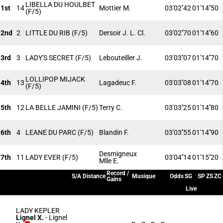
LIBELLA DU HOULBET
1st
14
Mottier M.
03'02''42
01'14''50
(F/5)
2nd
2
LITTLE DU RIB
(F/5)
Dersoir J. L. Cl.
03'02''70
01'14''60
3rd
3
LADY'S SECRET
(F/5)
Lebouteiller J.
03'03''07
01'14''70
LOLLIPOP MIJACK
4th
13
Lagadeuc F.
03'03''08
01'14''70
(F/5)
5th
12
LA BELLE JAMINI
(F/5)
Terry C.
03'03''25
01'14''80
6th
4
LEANE DU PARC
(F/5)
Blandin F.
03'03''55
01'14''90
Desmigneux
7th
11
LADY EVER
(F/5)
03'04''14
01'15''20
Mlle E.
Record /
S/A
Distance
Musique
Odds
SG
SP
ZS
ZC
Gains
Live
LADY KEPLER
Lignel X.
-
Lignel