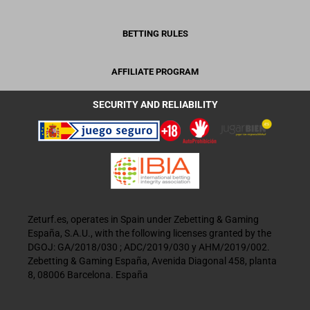
BETTING RULES
AFFILIATE PROGRAM
SECURITY AND RELIABILITY
Zeturf.es, operates in Spain under Zebetting & Gaming
España, S.A.U., with the following licenses granted by the
DGOJ: GA/2018/030 ; ADC/2019/030 y AHM/2019/002.
Zebetting & Gaming España, Avenida Diagonal 458, planta
8, 08006 Barcelona. España