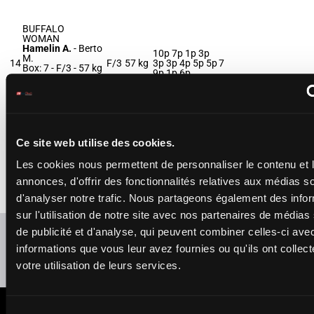
BUFFALO
WOMAN
Hamelin A.
-
Berto
10p 7p 1p 3p
M.
14
F/3
57 kg
3p 3p 4p 5p 5p
7
Box: 7 -
F/3 -
57 kg
9p 1p 6p
10p 7p 1p 3p 3p
3p 4p 5p 5p 9p 1p
6p
MAYUMI
Ce site web utilise des cookies.
Vilchien A.
-
Bietolini G.
55.5
16p 7p 5p 1p
Les cookies nous permettent de personnaliser le contenu et 
15
Box: 11 -
F/4 -
F/4
11
kg
4p 5p 10p
55.5 kg
annonces, d'offrir des fonctionnalités relatives aux médias s
16p 7p 5p 1p 4p
5p 10p
d'analyser notre trafic. Nous partageons également des info
sur l'utilisation de notre site avec nos partenaires de médias
Refresh odds
de publicité et d'analyse, qui peuvent combiner celles-ci ave
informations que vous leur avez fournies ou qu'ils ont collect
Presence of favorite horses
votre utilisation de leurs services.
LATEST NEWS