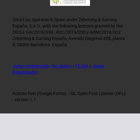
Zeturf.es, operates in Spain under Zebetting & Gaming
España, S.A.U., with the following licenses granted by the
DGOJ: GA/2018/030 ; ADC/2019/030 y AHM/2019/002.
Zebetting & Gaming España, Avenida Diagonal 458, planta
8, 08006 Barcelona. España
Juego responsable
:
No caigas
/
FEJAR
/
Juego
Responsable
Roboto font (Google Fonts). - SIL Open Font License (OFL)
- version 1.1