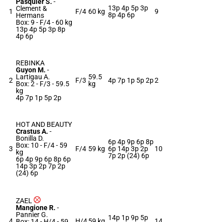
Pasquier S.
-
13p 4p 5p 3p
Clement &
1
F/4
60 kg
9
8p 4p 6p
Hermans
Box: 9 -
F/4 -
60 kg
13p 4p 5p 3p 8p
4p 6p
REBINKA
Guyon M.
-
Lartigau A.
59.5
2
F/3
4p 7p 1p 5p 2p
2
Box: 2 -
F/3 -
59.5
kg
kg
4p 7p 1p 5p 2p
HOT AND BEAUTY
Crastus A.
-
Bonilla D.
6p 4p 9p 6p 8p
Box: 10 -
F/4 -
59
3
F/4
59 kg
6p 14p 3p 2p
10
kg
7p 2p (24) 6p
6p 4p 9p 6p 8p 6p
14p 3p 2p 7p 2p
(24) 6p
ZAEL
Mangione R.
-
Pannier G.
14p 1p 9p 5p
4
H/4
59 kg
14
Box: 14 -
H/4 -
59