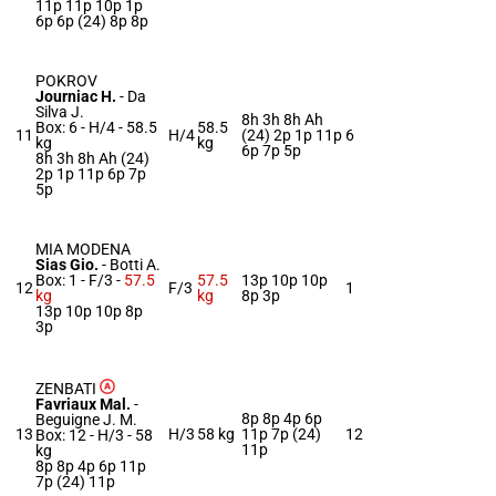
11p 11p 10p 1p
6p 6p (24) 8p 8p
POKROV
Journiac H.
-
Da
Silva J.
8h 3h 8h Ah
Box: 6 -
H/4 -
58.5
58.5
11
H/4
(24) 2p 1p 11p
6
kg
kg
6p 7p 5p
8h 3h 8h Ah (24)
2p 1p 11p 6p 7p
5p
MIA MODENA
Sias Gio.
-
Botti A.
Box: 1 -
F/3 -
57.5
57.5
13p 10p 10p
12
F/3
1
kg
kg
8p 3p
13p 10p 10p 8p
3p
ZENBATI
Favriaux Mal.
-
8p 8p 4p 6p
Beguigne J. M.
13
H/3
58 kg
11p 7p (24)
12
Box: 12 -
H/3 -
58
11p
kg
8p 8p 4p 6p 11p
7p (24) 11p