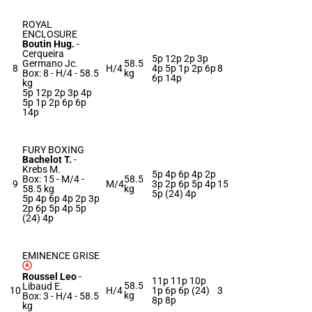
ROYAL
ENCLOSURE
Boutin Hug.
-
Cerqueira
5p 12p 2p 3p
Germano Jc.
58.5
8
H/4
4p 5p 1p 2p 6p
8
Box: 8 -
H/4 -
58.5
kg
6p 14p
kg
5p 12p 2p 3p 4p
5p 1p 2p 6p 6p
14p
FURY BOXING
Bachelot T.
-
Krebs M.
5p 4p 6p 4p 2p
Box: 15 -
M/4 -
58.5
9
M/4
3p 2p 6p 5p 4p
15
58.5 kg
kg
5p (24) 4p
5p 4p 6p 4p 2p 3p
2p 6p 5p 4p 5p
(24) 4p
EMINENCE GRISE
Roussel Leo
-
11p 11p 10p
58.5
Libaud E.
10
H/4
1p 6p 6p (24)
3
kg
Box: 3 -
H/4 -
58.5
8p 8p
kg