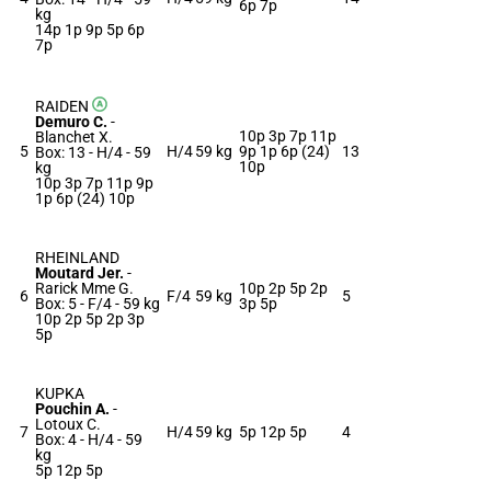
6p 7p
kg
14p 1p 9p 5p 6p
7p
RAIDEN
Demuro C.
-
10p 3p 7p 11p
Blanchet X.
5
H/4
59 kg
9p 1p 6p (24)
13
Box: 13 -
H/4 -
59
10p
kg
10p 3p 7p 11p 9p
1p 6p (24) 10p
RHEINLAND
Moutard Jer.
-
Rarick Mme G.
10p 2p 5p 2p
6
F/4
59 kg
5
Box: 5 -
F/4 -
59 kg
3p 5p
10p 2p 5p 2p 3p
5p
KUPKA
Pouchin A.
-
Lotoux C.
7
H/4
59 kg
5p 12p 5p
4
Box: 4 -
H/4 -
59
kg
5p 12p 5p