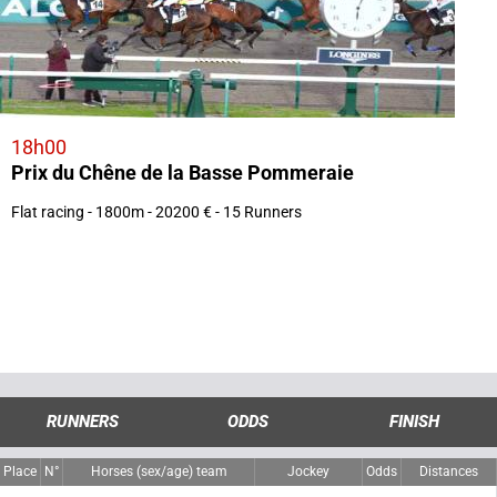
18h00
Prix du Chêne de la Basse Pommeraie
Flat racing - 1800m - 20200 € - 15 Runners
RUNNERS
ODDS
FINISH
Place
N°
Horses (sex/age) team
Jockey
Odds
Distances