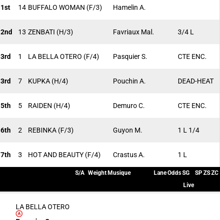
1st
14
BUFFALO WOMAN
(F/3)
Hamelin A.
2nd
13
ZENBATI
(H/3)
Favriaux Mal.
3/4 L
3rd
1
LA BELLA OTERO
(F/4)
Pasquier S.
CTE ENC.
3rd
7
KUPKA
(H/4)
Pouchin A.
DEAD-HEAT
5th
5
RAIDEN
(H/4)
Demuro C.
CTE ENC.
6th
2
REBINKA
(F/3)
Guyon M.
1 L 1/4
7th
3
HOT AND BEAUTY
(F/4)
Crastus A.
1 L
S/A
Weight
Musique
Lane
Odds
SG
SP
ZS
ZC
Live
LA BELLA OTERO