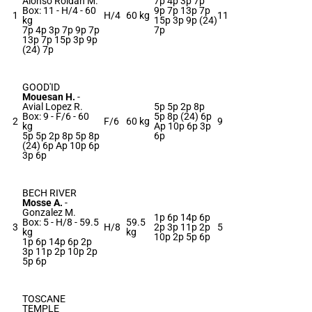
Alonso Roldan M.
7p 4p 3p 7p
Box: 11 -
H/4 -
60
9p 7p 13p 7p
1
H/4
60 kg
11
kg
15p 3p 9p (24)
7p 4p 3p 7p 9p 7p
7p
13p 7p 15p 3p 9p
(24) 7p
GOOD'ID
Mouesan H.
-
Avial Lopez R.
5p 5p 2p 8p
Box: 9 -
F/6 -
60
5p 8p (24) 6p
2
F/6
60 kg
9
kg
Ap 10p 6p 3p
5p 5p 2p 8p 5p 8p
6p
(24) 6p Ap 10p 6p
3p 6p
BECH RIVER
Mosse A.
-
Gonzalez M.
1p 6p 14p 6p
Box: 5 -
H/8 -
59.5
59.5
3
H/8
2p 3p 11p 2p
5
kg
kg
10p 2p 5p 6p
1p 6p 14p 6p 2p
3p 11p 2p 10p 2p
5p 6p
TOSCANE
TEMPLE