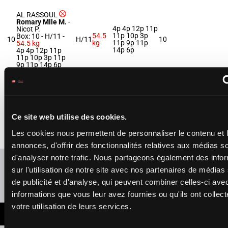
AL RASSOUL
Romary Mlle M.
-
4p 4p 12p 11p
Nicot P.
54.5
11p 10p 3p
Box: 10 -
H/11 -
10
H/11
10
kg
11p 9p 11p
54.5 kg
14p 6p
4p 4p 12p 11p
11p 10p 3p 11p
9p 11p 14p 6p
RISKY LIGHT
Topin Mme S.
-
Charon Pat.
7p 3p 6p 4p
53.5
11
Box: 6 -
F/6 -
53.5
F/6
5p 6p 6p 6p
6
Ce site web utilise des cookies.
kg
kg
6p 5p 5p 7p
7p 3p 6p 4p 5p 6p
Les cookies nous permettent de personnaliser le contenu et 
6p 6p 6p 5p 5p 7p
annonces, d'offrir des fonctionnalités relatives aux médias s
d'analyser notre trafic. Nous partageons également des info
Refresh odds
sur l'utilisation de notre site avec nos partenaires de médias
de publicité et d'analyse, qui peuvent combiner celles-ci ave
Presence of favorite horses
informations que vous leur avez fournies ou qu'ils ont collect
votre utilisation de leurs services.
LATEST NEWS