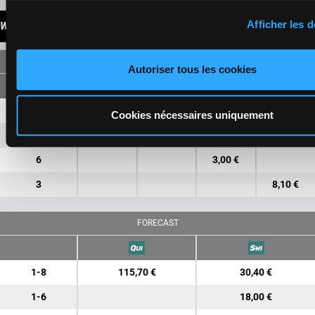
Afficher les d
WINNINGS
SINGLE
Autoriser tous les cookies
1
13,10 €
4,50 €
Cookies nécessaires uniquement
8
11,10 €
3,80 €
6
3,00 €
3
8,10 €
FORECAST
1-8
115,70 €
30,40 €
1-6
18,00 €