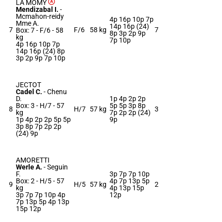
LA MOMY
Mendizabal I.
-
Mcmahon-reidy
4p 16p 10p 7p
Mme A.
14p 16p (24)
7
F/6
58 kg
7
Box: 7 -
F/6 -
58
8p 3p 2p 9p
kg
7p 10p
4p 16p 10p 7p
14p 16p (24) 8p
3p 2p 9p 7p 10p
JECTOT
Cadel C.
-
Chenu
D.
1p 4p 2p 2p
Box: 3 -
H/7 -
57
5p 5p 3p 8p
8
H/7
57 kg
3
kg
7p 2p 2p (24)
1p 4p 2p 2p 5p 5p
9p
3p 8p 7p 2p 2p
(24) 9p
AMORETTI
Werle A.
-
Seguin
F.
3p 7p 7p 10p
Box: 2 -
H/5 -
57
4p 7p 13p 5p
9
H/5
57 kg
2
kg
4p 13p 15p
3p 7p 7p 10p 4p
12p
7p 13p 5p 4p 13p
15p 12p