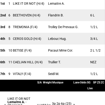
1st
1
LIKE IT OR NOT
(H/4)
Lemaitre A.
2nd
6
BEETHOVEN
(H/4)
Flandrin B.
6 L
3rd
8
TREMONIA
(F/4)
Trolley De Prevaux G.
1/2 L
4th
5
CEROS GOLD
(H/4)
Lebouc Hug.
3/4 L
5th
10
BETISE
(F/4)
Pacaut Mme Cor.
2 L 1/2
6th
11
CAELIAN HILL
(H/4)
Trullier T.
NEZ
7th
9
VITALY
(F/4)
Seidl M.
1/2 L
S/A
Weight
Musique
Lane
Odds
SG
SP
ZS
ZC
Live
LIKE IT OR NOT
Lemaitre A.
-
3p 2p 6p (25)