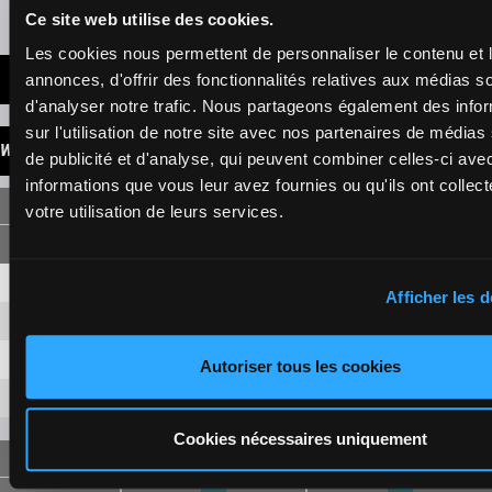
Presence of favorite horses
Ce site web utilise des cookies.
Les cookies nous permettent de personnaliser le contenu et 
LATEST NEWS
annonces, d'offrir des fonctionnalités relatives aux médias s
d'analyser notre trafic. Nous partageons également des info
sur l'utilisation de notre site avec nos partenaires de médias
WINNINGS
de publicité et d'analyse, qui peuvent combiner celles-ci ave
informations que vous leur avez fournies ou qu'ils ont collect
SINGLE
votre utilisation de leurs services.
1
1,50 €
1,10 €
Afficher les d
6
7,90 €
2,70 €
8
3,30 €
Autoriser tous les cookies
5
6,70 €
Cookies nécessaires uniquement
FORECAST