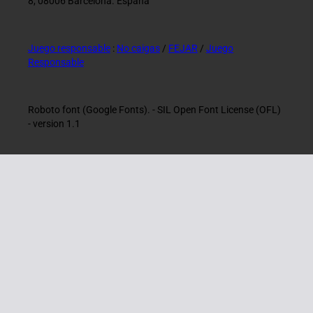
8, 08006 Barcelona. España
Juego responsable
:
No caigas
/
FEJAR
/
Juego
Responsable
Roboto font (Google Fonts). - SIL Open Font License (OFL)
- version 1.1