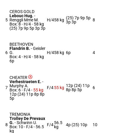
CEROS GOLD
Lebouc Hug.
-
(25) 7p 9p 5p
5
Renggli Mme M.
H/4
58 kg
8
3p 3p
Box: 8 -
H/4 -
58 kg
(25) 7p 9p 5p 3p 3p
BEETHOVEN
Flandrin B.
-
Geisler
6
G.
H/4
58 kg
6p
4
Box: 4 -
H/4 -
58 kg
6p
CHEATER
Verhestraeten E.
-
12p (24) 11p
Murphy A.
7
F/4
55 kg
6
8p 8p 5p
Box: 6 -
F/4 -
55 kg
12p (24) 11p 8p 8p
5p
TREMONIA
Trolley De Prevaux
G.
-
Schwinn U.
56.5
8
F/4
4p (25) 10p
10
Box: 10 -
F/4 -
56.5
kg
kg