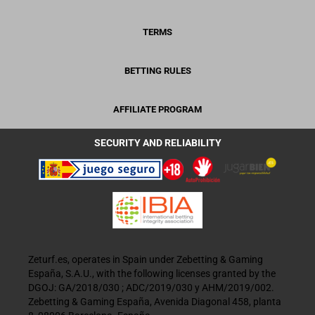
TERMS
BETTING RULES
AFFILIATE PROGRAM
SECURITY AND RELIABILITY
Zeturf.es, operates in Spain under Zebetting & Gaming
España, S.A.U., with the following licenses granted by the
DGOJ: GA/2018/030 ; ADC/2019/030 y AHM/2019/002.
Zebetting & Gaming España, Avenida Diagonal 458, planta