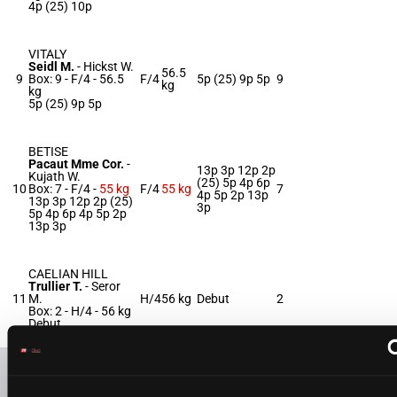
4p (25) 10p
VITALY
Seidl M.
-
Hickst W.
56.5
9
Box: 9 -
F/4 -
56.5
F/4
5p (25) 9p 5p
9
kg
kg
5p (25) 9p 5p
BETISE
Pacaut Mme Cor.
-
13p 3p 12p 2p
Kujath W.
(25) 5p 4p 6p
10
Box: 7 -
F/4 -
55 kg
F/4
55 kg
7
4p 5p 2p 13p
13p 3p 12p 2p (25)
3p
5p 4p 6p 4p 5p 2p
13p 3p
CAELIAN HILL
Trullier T.
-
Seror
11
M.
H/4
56 kg
Debut
2
Box: 2 -
H/4 -
56 kg
Debut
Refresh odds