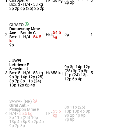
1
Chappet F.
H/4
58 kg
3
2p 2p
Box: 3 -
H/4 -
58 kg
3p 2p 6p (25) 2p 2p
GIRAFO
Duquesnoy Mme
54.5
Axe.
-
Boutin C.
2
H/4
9p
1
kg
Box: 1 -
H/4 -
54.5
kg
9p
JUWEL
Lefebvre F.
-
9p 3p 14p 12p
Schwinn U.
(25) 3p 7p 8p
3
Box: 5 -
H/6 -
58 kg
H/6
58 kg
5
11p (24) 13p
9p 3p 14p 12p (25)
12p 6p 4p
3p 7p 8p 11p (24)
13p 12p 6p 4p
SAWAF (NR)
Girel Ant.
-
8p 11p (25)
Philippon Mme R.
55.5
10p 13p 4p 8p
4
H/4
H/4 -
55.5 kg
kg
9p 2p 4p 9p
8p 11p (25) 10p
7p 8p
13p 4p 8p 9p 2p 4p
9p 7p 8p