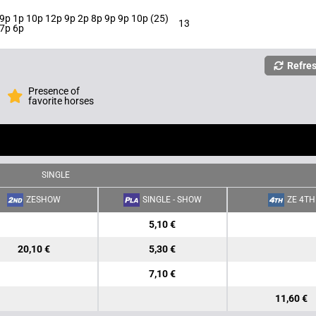
9p 1p 10p 12p 9p 2p 8p 9p 9p 10p (25)
13
7p 6p
Refre
Presence of
favorite horses
SINGLE
ZESHOW
SINGLE - SHOW
ZE 4TH
5,10 €
20,10 €
5,30 €
7,10 €
11,60 €