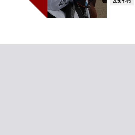
ZEturfPro