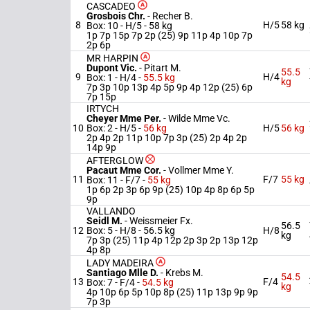
CASCADEO
Grosbois Chr.
-
Recher B.
8
H/5
58 kg
Box: 10 -
H/5 -
58 kg
1p 7p 15p 7p 2p (25) 9p 11p 4p 10p 7p
2p 6p
MR HARPIN
Dupont Vic.
-
Pitart M.
55.5
9
H/4
Box: 1 -
H/4 -
55.5 kg
kg
7p 3p 10p 13p 4p 5p 9p 4p 12p (25) 6p
7p 15p
IRTYCH
Cheyer Mme Per.
-
Wilde Mme Vc.
10
Box: 2 -
H/5 -
56 kg
H/5
56 kg
2p 4p 2p 11p 10p 7p 3p (25) 2p 4p 2p
14p 9p
AFTERGLOW
Pacaut Mme Cor.
-
Vollmer Mme Y.
11
F/7
55 kg
Box: 11 -
F/7 -
55 kg
1p 6p 2p 3p 6p 9p (25) 10p 4p 8p 6p 5p
9p
VALLANDO
Seidl M.
-
Weissmeier Fx.
56.5
12
Box: 5 -
H/8 -
56.5 kg
H/8
kg
7p 3p (25) 11p 4p 12p 2p 3p 2p 13p 12p
4p 8p
LADY MADEIRA
Santiago Mlle D.
-
Krebs M.
54.5
13
F/4
Box: 7 -
F/4 -
54.5 kg
kg
4p 10p 6p 5p 10p 8p (25) 11p 13p 9p 9p
7p 3p