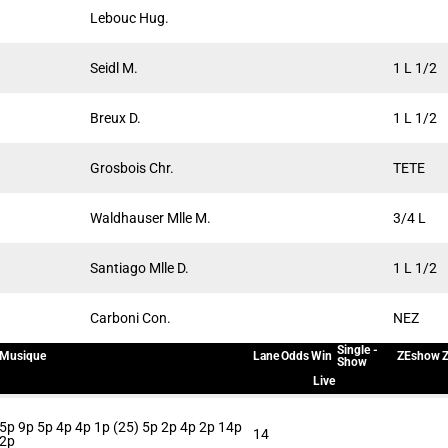
Lebouc Hug.
Seidl M.
1 L 1/2
Breux D.
1 L 1/2
Grosbois Chr.
TETE
Waldhauser Mlle M.
3/4 L
Santiago Mlle D.
1 L 1/2
Carboni Con.
NEZ
Single -
Musique
Lane
Odds
Win
ZEshow
Z
Show
Live
5p 9p 5p 4p 4p 1p (25) 5p 2p 4p 2p 14p
14
2p