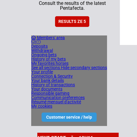
Consult the results of the latest
Pentafecta.
RESULTS ZE 5
Members' area
Deposits
Withdrawal
Ongoing bets
History of my bets
My favorites horses
See all sections
Hide secondary sections
Your profile
Connection & Security
Your bank details
History of transactions
Your documents
Responsible gaming
Communication preferences
Résumé mensuel d'activité
My cookies
Customer service / help