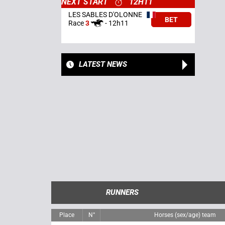
NEXT START
12H11
LES SABLES D'OLONNE
BET
Race
3
-
12h11
LATEST NEWS
RUNNERS
Place
N°
Horses (sex/age) team