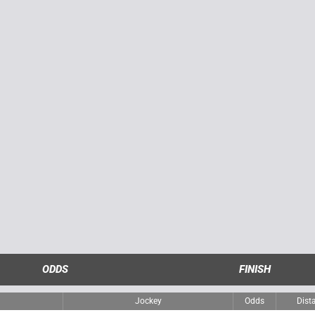
ODDS
FINISH
Jockey
Odds
Dist