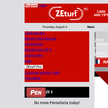
Login
Register
CARD
AND TIP
Thursday, August 6
News:
Card and tips
|
Results and winnings
SPAIN
1 meetin
Vertical bets
Special races ZE 5
FRANCE
Latest news
3 meetin
Help
N
ZEturf Pro
8
Customer service / help
The videos
20/05/
ZE 5
No more Pentafecta today!