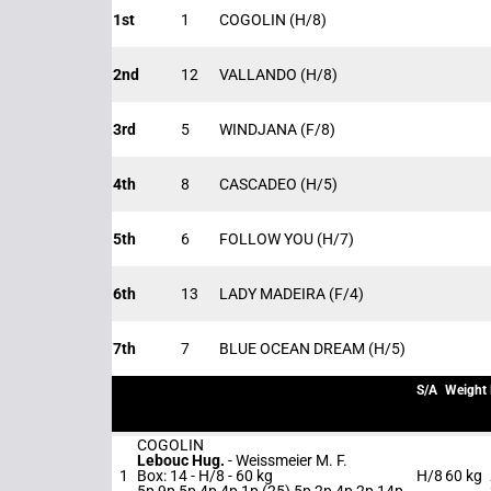
1st
1
COGOLIN
(H/8)
2nd
12
VALLANDO
(H/8)
3rd
5
WINDJANA
(F/8)
4th
8
CASCADEO
(H/5)
5th
6
FOLLOW YOU
(H/7)
6th
13
LADY MADEIRA
(F/4)
7th
7
BLUE OCEAN DREAM
(H/5)
S/A
Weight
COGOLIN
Lebouc Hug.
-
Weissmeier M. F.
1
Box: 14 -
H/8 -
60 kg
H/8
60 kg