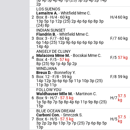
5p 9p 5p 4p 4p 1p (25) 5p 2p 4p 2p 14p
2p
LOS SUENOS
Lemaitre A.
-
Whitfield Mme C.
2
Box: 8 -
H/4 -
60 kg
H/4
60 kg
13p 5p 1p 12p (25) 2p 4p 6p 6p 8p 3p
(24) 8p
INDIAN SUNSET
Flandrin B.
-
Whitfield Mme C.
3
Box: 3 -
F/7 -
60 kg
F/7
60 kg
6p 14p (25) 12p 9p 6p 6p 6p 6p 3p 6p
14p 4p
ANGELY DE CLUNY
Malacova Mme M.
-
Bocskai Mme C.
4
F/5
57 kg
Box: 4 -
F/5 -
57 kg
8p (25) 9p 1p 4p 5p 2p
WINDJANA
Breux D.
-
Bonnefoy Y.
5
Box: 12 -
F/8 -
59 kg
F/8
59 kg
14p 12p 3p 6p 6p 5p 11p 10p 3p (25)
11p 3p 11p
FOLLOW YOU
Waldhauser Mlle M.
-
Martinon C.
57.5
6
Box: 9 -
H/7 -
57.5 kg
H/7
kg
1p 5p 8p 7p 5p 8p 4p 6p 11p 9p 8p (25)
15p
BLUE OCEAN DREAM
Carboni Con.
-
Smrczek S.
57.5
7
Box: 6 -
H/5 -
57.5 kg
H/5
kg
3p 2p 2p 8p 13p 7p 7p (25) 7p 6p 8p 5p
13p