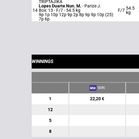
TRIPTAJIKA
Lopes Duarte Nun. M.
-
Parize J.
54.5
14
Box: 13 -
F/7 -
54.5 kg
F/7
kg
9p 1p 10p 12p 9p 2p 8p 9p 9p 10p (25)
7p 6p
WINNINGS
WIN
1
22,20 €
12
5
8