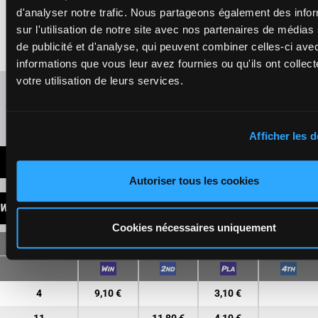
Pantic Mio.
-
9a (23) 9a
Pantic M.
d'analyser notre trafic. Nous partageons également des info
1'15"3
1a 8a Da
12
F/5
2700m
F/5 - 2700m
-
€28,660
(22) 6a 2a
sur l'utilisation de notre site avec nos partenaires de médias
1'15"3
- €28,660
3a
9a (23) 9a 1a 8a
de publicité et d'analyse, qui peuvent combiner celles-ci ave
Da (22) 6a 2a 3a
informations que vous leur avez fournies ou qu'ils ont collect
votre utilisation de leurs services.
Refresh odds
Presence of favorite horses
Afficher les d
LATEST NEWS
Autoriser tous les cookies
WINNINGS
Cookies nécessaires uniquement
SINGLE
4
9,10 €
3,10 €