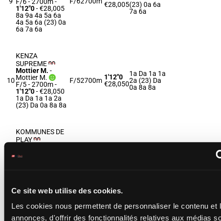
9
F/6
2700m
F/6 - 2700m
-
€28,005
(23) 0a 6a
1'12"0
- €28,005
7a 6a
8a 9a 4a 5a 6a
4a 5a 6a (23) 0a
6a 7a 6a
KENZA
SUPREME
Mottier M.
-
1a Da 1a 1a
1'12"0
Mottier M.
10
F/5
2700m
2a (23) Da
€28,050
F/5 - 2700m
-
0a 8a 8a
1'12"0
- €28,050
1a Da 1a 1a 2a
(23) Da 0a 8a 8a
KOMMUNES DE
PLAY
Blandin G.
-
5a 2a 1a 7a
Blandin F.
1'13"9
3a 6a (23)
11
F/6
2700m
F/6 - 2700m
-
€28,295
5a 4a 6a 0a
1'13"9
- €28,295
9a 0a
5a 2a 1a 7a 3a
6a (23) 5a 4a 6a
0a 9a 0a
Ce site web utilise des cookies.
Les cookies nous permettent de personnaliser le contenu et 
KUBITSA
annonces, d'offrir des fonctionnalités relatives aux médias s