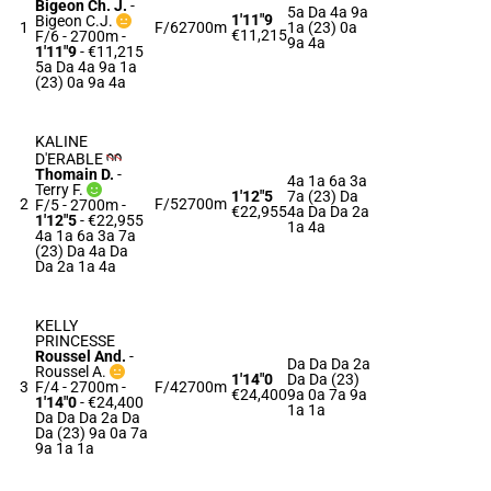
Bigeon Ch. J.
-
5a Da 4a 9a
1'11"9
Bigeon C.J.
1
F/6
2700m
1a (23) 0a
€11,215
F/6 - 2700m
-
9a 4a
1'11"9
- €11,215
5a Da 4a 9a 1a
(23) 0a 9a 4a
KALINE
D'ERABLE
Thomain D.
-
4a 1a 6a 3a
Terry F.
1'12"5
7a (23) Da
2
F/5
2700m
F/5 - 2700m
-
€22,955
4a Da Da 2a
1'12"5
- €22,955
1a 4a
4a 1a 6a 3a 7a
(23) Da 4a Da
Da 2a 1a 4a
KELLY
PRINCESSE
Roussel And.
-
Da Da Da 2a
Roussel A.
1'14"0
Da Da (23)
3
F/4 - 2700m
-
F/4
2700m
€24,400
9a 0a 7a 9a
1'14"0
- €24,400
1a 1a
Da Da Da 2a Da
Da (23) 9a 0a 7a
9a 1a 1a