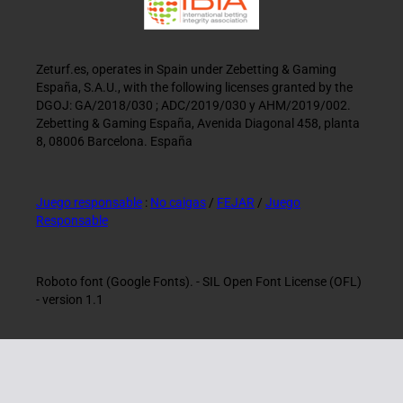
Zeturf.es, operates in Spain under Zebetting & Gaming
España, S.A.U., with the following licenses granted by the
DGOJ: GA/2018/030 ; ADC/2019/030 y AHM/2019/002.
Zebetting & Gaming España, Avenida Diagonal 458, planta
8, 08006 Barcelona. España
Juego responsable
:
No caigas
/
FEJAR
/
Juego
Responsable
Roboto font (Google Fonts). - SIL Open Font License (OFL)
- version 1.1