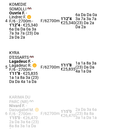
KOMEDIE
SOMOLLI
Ouvrie F.
-
6a Da Da 0a
Lindrec F.
1'12"4
3a 7a 3a 7a
4
F/6
2700m
F/6 - 2700m
-
€25,340
(23) Da 2a
1'12"4
- €25,340
Da 2a
6a Da Da 0a 3a
7a 3a 7a (23) Da
2a Da 2a
KYRA
D'ESSARTS
Lagadeuc F.
-
1a 1a 8a 3a
1'11"8
Lagadeuc R.
5
F/6
2700m
(23) Da Da
€25,835
F/6 - 2700m
-
4a 1a Da
1'11"8
- €25,835
1a 1a 8a 3a (23)
Da Da 4a 1a Da
KARIMA DU
PARC (NR)
Nivard F.
-
2a Da 3a 6a
Daougabel M.
1'15"0
6
F/6
2700m
(23) 8a 8a
F/6 - 2700m
-
€26,470
3a 1a Da 1a
1'15"0
- €26,470
2a Da 3a 6a (23)
8a 8a 3a 1a Da