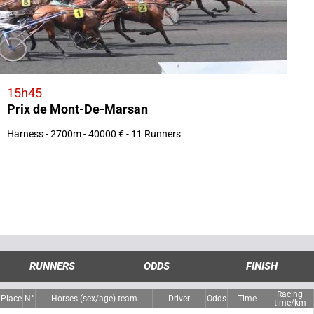
15h45
Prix de Mont-De-Marsan
Harness - 2700m - 40000 € - 11 Runners
RUNNERS
ODDS
FINISH
Racing
Place
N°
Horses (sex/age) team
Driver
Odds
Time
time/km