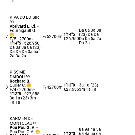
1a
KIVA DU LOISIR
Abrivard L. Cl.
-
Da 0a 3a 8a
Fournigault G.
1'14"5
(23) Da Da
7
F/5
2700m
€26,950
Da 0a 5a 2a
F/5 - 2700m
-
Da 2a
1'14"5
- €26,950
Da 0a 3a 8a (23)
Da Da Da 0a 5a
2a Da 2a
KISS ME
DAIDOU
Rochard B.
-
1'13"8
3a 1a (23)
Cuiller C.
8
F/4
2700m
€27,655
3m 1a 1a
F/4 - 2700m
-
1'13"8
- €27,655
3a 1a (23) 3m
1a 1a
KARMEN DE
MONTCEAU
Pou Pou G. A.
-
8a 9a 4a 5a
Pou Pou G.A.
1'12"0
6a 4a 5a 6a