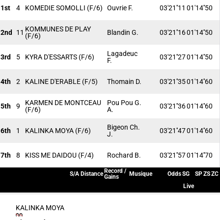
1st
4
KOMEDIE SOMOLLI
(F/6)
Ouvrie F.
03'21''11
01'14''50
KOMMUNES DE PLAY
2nd
11
Blandin G.
03'21''16
01'14''50
(F/6)
Lagadeuc
3rd
5
KYRA D'ESSARTS
(F/6)
03'21''27
01'14''50
F.
4th
2
KALINE D'ERABLE
(F/5)
Thomain D.
03'21''35
01'14''60
KARMEN DE MONTCEAU
Pou Pou G.
5th
9
03'21''36
01'14''60
(F/6)
A.
Bigeon Ch.
6th
1
KALINKA MOYA
(F/6)
03'21''47
01'14''60
J.
7th
8
KISS ME DAIDOU
(F/4)
Rochard B.
03'21''57
01'14''70
Record /
S/A
Distance
Musique
Odds
SG
SP
ZS
ZC
Gains
Live
KALINKA MOYA