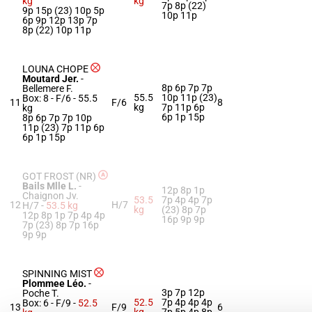
kg
kg
7p 8p (22)
9p 15p (23) 10p 5p
10p 11p
6p 9p 12p 13p 7p
8p (22) 10p 11p
LOUNA CHOPE
Moutard Jer.
-
8p 6p 7p 7p
Bellemere F.
55.5
10p 11p (23)
Box: 8 -
F/6 -
55.5
11
F/6
8
kg
7p 11p 6p
kg
6p 1p 15p
8p 6p 7p 7p 10p
11p (23) 7p 11p 6p
6p 1p 15p
GOT FROST (NR)
Bails Mlle L.
-
12p 8p 1p
Chaignon Jv.
53.5
7p 4p 4p 7p
12
H/7
H/7 -
53.5 kg
kg
(23) 8p 7p
12p 8p 1p 7p 4p 4p
16p 9p 9p
7p (23) 8p 7p 16p
9p 9p
SPINNING MIST
Plommee Léo.
-
3p 7p 12p
Poche T.
52.5
7p 4p 4p 4p
Box: 6 -
F/9 -
52.5
13
F/9
6