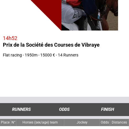
14h52
Prix de la Société des Courses de Vibraye
Flat racing - 1950m - 15000 € - 14 Runners
RUNNERS
ODDS
FINISH
Place
N°
Horses (sex/age) team
Jockey
Odds
Distances