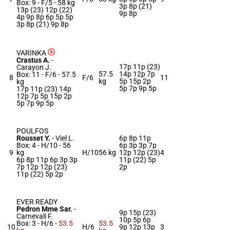
Box: 9 -
F/5 -
58 kg
3p 8p (21)
13p (23) 12p (22)
9p 8p
4p 9p 8p 6p 5p 5p
3p 8p (21) 9p 8p
VARINKA
Crastus A.
-
17p 11p (23)
Carayon J.
57.5
14p 12p 7p
Box: 11 -
F/6 -
57.5
8
F/6
11
kg
5p 15p 2p
kg
5p 7p 9p 5p
17p 11p (23) 14p
12p 7p 5p 15p 2p
5p 7p 9p 5p
POULFOS
Rousset Y.
-
Viel L.
6p 8p 11p
Box: 4 -
H/10 -
56
6p 3p 3p 7p
9
kg
H/10
56 kg
12p 12p (23)
4
6p 8p 11p 6p 3p 3p
11p (22) 5p
7p 12p 12p (23)
2p
11p (22) 5p 2p
EVER READY
Pedron Mme Sar.
-
9p 15p (23)
Carnevali F.
10p 5p 6p
Box: 3 -
H/6 -
53.5
53.5
10
H/6
9p 12p 13p
3