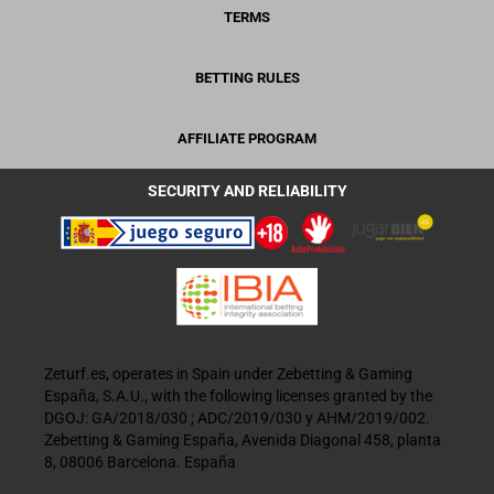
TERMS
BETTING RULES
AFFILIATE PROGRAM
SECURITY AND RELIABILITY
Zeturf.es, operates in Spain under Zebetting & Gaming
España, S.A.U., with the following licenses granted by the
DGOJ: GA/2018/030 ; ADC/2019/030 y AHM/2019/002.
Zebetting & Gaming España, Avenida Diagonal 458, planta
8, 08006 Barcelona. España