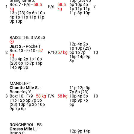
Stang Mme J.
13p (23) 9p
Box: 7 -
F/6 -
58.5
58.5
6p 10p 4p
1
F/6
7
kg
kg
1p 11p 11p
13p (23) 9p 6p 10p
11p 3p 10p
4p 1p 11p 11p 11p
3p 10p
RAISE THE STAKES
12p 4p 2p
Just S.
-
Poche T.
1p 10p (23)
Box: 13 -
F/10 -
57
2
F/10
57 kg
6p 1p 7p
13
kg
16p 14p 9p
12p 4p 2p 1p 10p
3p
(23) 6p 1p 7p 16p
14p 9p 3p
MANDLEFT
Chuette Mlle S.
-
11p 12p 5p
Bonnefoy Y.
7p 5p (23)
3
Box: 10 -
F/9 -
58 kg
F/9
58 kg
10p 4p 3p
10
11p 12p 5p 7p 5p
10p 9p 7p
(23) 10p 4p 3p 10p
6p
9p 7p 6p
RONCHEROLLES
Grosso Mlle L.
-
12p 9p 14p
Bruno C.