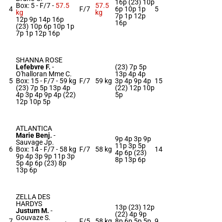
16p (23) 10p
Box: 5 -
F/7 -
57.5
57.5
4
F/7
6p 10p 1p
5
kg
kg
7p 1p 12p
12p 9p 14p 16p
16p
(23) 10p 6p 10p 1p
7p 1p 12p 16p
SHANNA ROSE
Lefebvre F.
-
(23) 7p 5p
O'halloran Mme C.
13p 4p 4p
5
Box: 15 -
F/7 -
59 kg
F/7
59 kg
3p 4p 9p 4p
15
(23) 7p 5p 13p 4p
(22) 12p 10p
4p 3p 4p 9p 4p (22)
5p
12p 10p 5p
ATLANTICA
Marie Benj.
-
9p 4p 3p 9p
Sauvage Jp.
11p 3p 5p
6
Box: 14 -
F/7 -
58 kg
F/7
58 kg
14
4p 6p (23)
9p 4p 3p 9p 11p 3p
8p 13p 6p
5p 4p 6p (23) 8p
13p 6p
ZELLA DES
HARDYS
13p (23) 12p
Justum M.
-
(22) 4p 9p
Gouvaze S.
7
F/5
58 kg
8p 6p 5p 5p
9