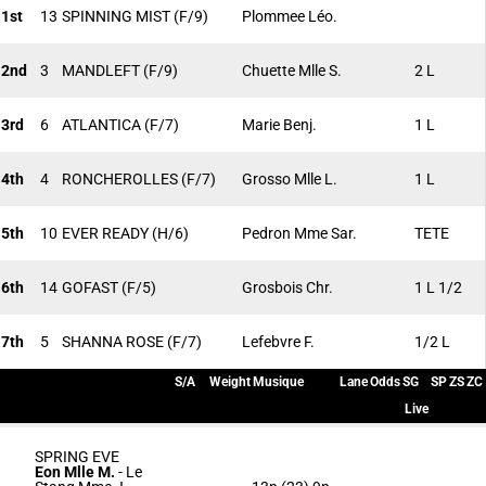
1st
13
SPINNING MIST
(F/9)
Plommee Léo.
2nd
3
MANDLEFT
(F/9)
Chuette Mlle S.
2 L
3rd
6
ATLANTICA
(F/7)
Marie Benj.
1 L
4th
4
RONCHEROLLES
(F/7)
Grosso Mlle L.
1 L
5th
10
EVER READY
(H/6)
Pedron Mme Sar.
TETE
6th
14
GOFAST
(F/5)
Grosbois Chr.
1 L 1/2
7th
5
SHANNA ROSE
(F/7)
Lefebvre F.
1/2 L
S/A
Weight
Musique
Lane
Odds
SG
SP
ZS
ZC
Live
SPRING EVE
Eon Mlle M.
-
Le