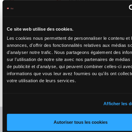
kg
7p 5p 4p 8p
kg
(23) 5p
3p 7p 12p 7p 4p 4p
4p 7p 5p 4p 8p (23)
5p
GOFAST
Ce site web utilise des cookies.
Grosbois Chr.
-
2p (23) 8p
Quere Mme S.
Les cookies nous permettent de personnaliser le contenu et 
2p 13p 17p
Box: 2 -
F/5 -
53.5
53.5
14
F/5
10p 12p 9p
2
kg
kg
annonces, d'offrir des fonctionnalités relatives aux médias s
7p 8p (22)
2p (23) 8p 2p 13p
7p 5p
d'analyser notre trafic. Nous partageons également des info
17p 10p 12p 9p 7p
8p (22) 7p 5p
sur l'utilisation de notre site avec nos partenaires de médias
de publicité et d'analyse, qui peuvent combiner celles-ci ave
informations que vous leur avez fournies ou qu'ils ont collect
SOTCHI
7p 10p 14p
Fleury Mme Man.
-
votre utilisation de leurs services.
7p 7p 15p
Grassick J.
15
F/8
50 kg
14p 14p (23)
1
Box: 1 -
F/8 -
50 kg
10p 10p 15p
7p 10p 14p 7p 7p
6p
15p 14p 14p (23)
10p 10p 15p 6p
Afficher les d
Refresh odds
Autoriser tous les cookies
Presence of favorite horses