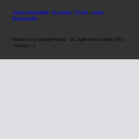
Juego responsable
:
No caigas
/
FEJAR
/
Juego
Responsable
Roboto font (Google Fonts). - SIL Open Font License (OFL)
- version 1.1