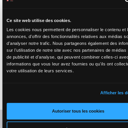
6a Da 3a
1'17"9
- €4,018
Da Da 1a 4a Da 6a
Da 6a Da 6a Da 3a
Ce site web utilise des cookies.
KATARI CROWN
Les cookies nous permettent de personnaliser le contenu et 
Fuster Andreu J.
-
6a Da 0a
Vich Cortes Miquel
annonces, d'offrir des fonctionnalités relatives aux médias s
4a 0a 4a
1'15"4
H/6 - 2150m
-
12
H/6
2150m
0a 0a (23)
€3,717
1'15"4
- €3,717
d'analyser notre trafic. Nous partageons également des info
Da 5a 0a
6a Da 0a 4a 0a 4a
5a
sur l'utilisation de notre site avec nos partenaires de médias
0a 0a (23) Da 5a 0a
5a
de publicité et d'analyse, qui peuvent combiner celles-ci ave
informations que vous leur avez fournies ou qu'ils ont collect
ILLENCA DE CRU
votre utilisation de leurs services.
Cruellas Munar
Car. A.
-
Llinas
0a 0a 0a
Rossello Maria
4a 7a 2a
1'17"6
13
F/8 - 2150m
-
F/8
2150m
0a 0a 0a
€6,114
1'17"6
- €6,114
(23) Da
Afficher les d
0a 0a 0a 4a 7a 2a
6a 6a
0a 0a 0a (23) Da 6a
6a
Autoriser tous les cookies
Refresh odds