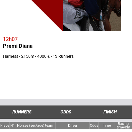
12h07
Premi Diana
Harness - 2150m - 4000 € - 13 Runners
RUNNERS
ODDS
FINISH
Racing
Place
N°
Horses (sex/age) team
Driver
Odds
Time
time/km