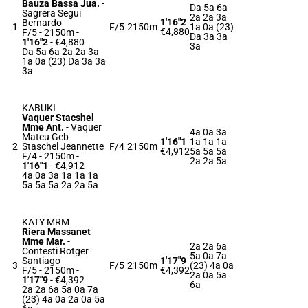
Bauza Bassa Jua.
-
Da 5a 6a
Sagrera Segui
2a 2a 3a
1'16"2
Bernardo
1
F/5
2150m
1a 0a (23)
€4,880
F/5 - 2150m
-
Da 3a 3a
1'16"2
- €4,880
3a
Da 5a 6a 2a 2a 3a
1a 0a (23) Da 3a 3a
3a
KABUKI
Vaquer Stacshel
Mme Ant.
-
Vaquer
4a 0a 3a
Mateu Geb
1'16"1
1a 1a 1a
2
Staschel Jeannette
F/4
2150m
€4,912
5a 5a 5a
F/4 - 2150m
-
2a 2a 5a
1'16"1
- €4,912
4a 0a 3a 1a 1a 1a
5a 5a 5a 2a 2a 5a
KATY MRM
Riera Massanet
Mme Mar.
-
2a 2a 6a
Contesti Rotger
5a 0a 7a
Santiago
1'17"9
3
F/5
2150m
(23) 4a 0a
F/5 - 2150m
-
€4,392
2a 0a 5a
1'17"9
- €4,392
6a
2a 2a 6a 5a 0a 7a
(23) 4a 0a 2a 0a 5a