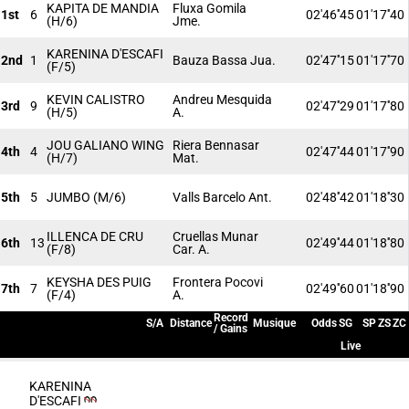
KAPITA DE MANDIA
Fluxa Gomila
1st
6
02'46''45
01'17''40
(H/6)
Jme.
KARENINA D'ESCAFI
2nd
1
Bauza Bassa Jua.
02'47''15
01'17''70
(F/5)
KEVIN CALISTRO
Andreu Mesquida
3rd
9
02'47''29
01'17''80
(H/5)
A.
JOU GALIANO WING
Riera Bennasar
4th
4
02'47''44
01'17''90
(H/7)
Mat.
5th
5
JUMBO
(M/6)
Valls Barcelo Ant.
02'48''42
01'18''30
ILLENCA DE CRU
Cruellas Munar
6th
13
02'49''44
01'18''80
(F/8)
Car. A.
KEYSHA DES PUIG
Frontera Pocovi
7th
7
02'49''60
01'18''90
(F/4)
A.
Record
S/A
Distance
Musique
Odds
SG
SP
ZS
ZC
/ Gains
Live
KARENINA
D'ESCAFI