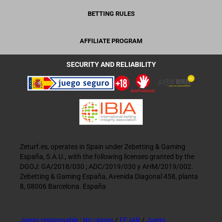
BETTING RULES
AFFILIATE PROGRAM
SECURITY AND RELIABILITY
Zeturf.es, operates in Spain under Zebetting & Gaming
España, S.A.U., with the following licenses granted by the
DGOJ: GA/2018/030 ; ADC/2019/030 y AHM/2019/002.
Zebetting & Gaming España, Avenida Diagonal 458, planta
8, 08006 Barcelona. España
Juego responsable
:
No caigas
/
FEJAR
/
Juego