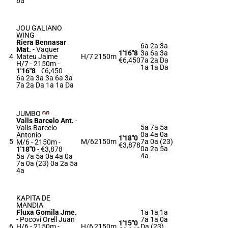
6a
JOU GALIANO
WING
Riera Bennasar
6a 2a 3a
Mat.
-
Vaquer
1'16"8
3a 6a 3a
4
Mateu Jaime
H/7
2150m
€6,450
7a 2a Da
H/7 - 2150m
-
1a 1a Da
1'16"8
- €6,450
6a 2a 3a 3a 6a 3a
7a 2a Da 1a 1a Da
JUMBO
Valls Barcelo Ant.
-
5a 7a 5a
Valls Barcelo
0a 4a 0a
Antonio
1'18"0
5
M/6
2150m
7a 0a (23)
M/6 - 2150m
-
€3,878
0a 2a 5a
1'18"0
- €3,878
4a
5a 7a 5a 0a 4a 0a
7a 0a (23) 0a 2a 5a
4a
KAPITA DE
MANDIA
Fluxa Gomila Jme.
1a 1a 1a
-
Pocovi Orell Juan
7a 1a 0a
1'15"0
6
H/6 - 2150m
-
H/6
2150m
Da (23)