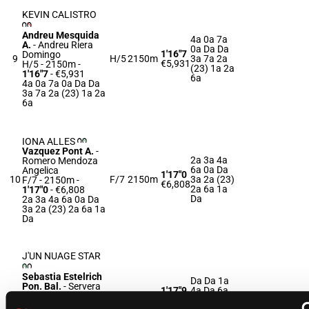
KEVIN CALISTRO
Andreu Mesquida
4a 0a 7a
A.
-
Andreu Riera
0a Da Da
1'16"7
Domingo
9
H/5
2150m
3a 7a 2a
€5,931
H/5 - 2150m
-
(23) 1a 2a
1'16"7
- €5,931
6a
4a 0a 7a 0a Da Da
3a 7a 2a (23) 1a 2a
6a
IONA ALLES
Vazquez Pont A.
-
2a 3a 4a
Romero Mendoza
6a 0a Da
Angelica
1'17"0
10
F/7
2150m
3a 2a (23)
F/7 - 2150m
-
€6,808
2a 6a 1a
1'17"0
- €6,808
Da
2a 3a 4a 6a 0a Da
3a 2a (23) 2a 6a 1a
Da
J'UN NUAGE STAR
Sebastia Estelrich
Da Da 1a
Pon. Bal.
-
Servera
1'17"9
4a Da 6a
11
M/7
2150m
Llodra Francisco
€4,018
Da 6a Da
M/7 - 2150m
-