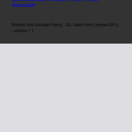
Responsable
Roboto font (Google Fonts). - SIL Open Font License (OFL)
- version 1.1