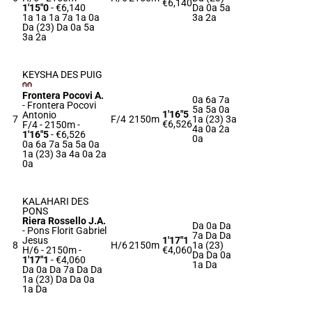
€6,140
1'15"0
- €6,140
Da 0a 5a
1a 1a 1a 7a 1a 0a
3a 2a
Da (23) Da 0a 5a
3a 2a
KEYSHA DES PUIG
Frontera Pocovi A.
0a 6a 7a
-
Frontera Pocovi
5a 5a 0a
1'16"5
Antonio
7
F/4
2150m
1a (23) 3a
€6,526
F/4 - 2150m
-
4a 0a 2a
1'16"5
- €6,526
0a
0a 6a 7a 5a 5a 0a
1a (23) 3a 4a 0a 2a
0a
KALAHARI DES
PONS
Riera Rossello J.A.
Da 0a Da
-
Pons Florit Gabriel
7a Da Da
Jesus
1'17"1
8
H/6
2150m
1a (23)
H/6 - 2150m
-
€4,060
Da Da 0a
1'17"1
- €4,060
1a Da
Da 0a Da 7a Da Da
1a (23) Da Da 0a
1a Da