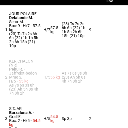
Live
JOUR POLAIRE
Delalande M.
-
Seror M.
(23) Ts 7s 2s
Box: 9 -
H/7 -
57.5
57.5
6h 6h (22) 1h
1
kg
H/7
9
kg
1h 5h 2h 6h
(23) Ts 7s 2s 6h
15h (21) 10p
6h (22) 1h 1h 5h
2h 6h 15h (21)
10p
KER CHALON
(NR)
Pehu R.
-
Jaffrelot-bedon
As 7s 6s 3s 8h
2
Mme S.
H/5
55 kg
(23) Ah 5h 8s
H/5 -
55 kg
4h 7h 8h 2h
As 7s 6s 3s 8h
(23) Ah 5h 8s 4h
7h 8h 2h
SITJAR
Barzalona A.
-
Grall E.
54.5
3
H/5
3p 3p
2
Box: 2 -
H/5 -
54.5
kg
kg