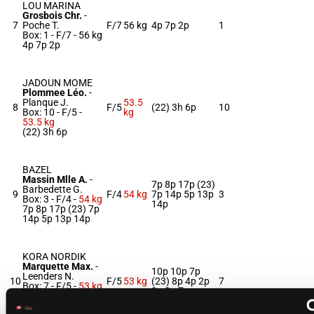
LOU MARINA
Grosbois Chr.
-
7
Poche T.
F/7
56 kg
4p 7p 2p
1
Box: 1 -
F/7 -
56 kg
4p 7p 2p
JADOUN MOME
Plommee Léo.
-
Planque J.
53.5
8
F/5
(22) 3h 6p
10
Box: 10 -
F/5 -
kg
53.5 kg
(22) 3h 6p
BAZEL
Massin Mlle A.
-
7p 8p 17p (23)
Barbedette G.
9
F/4
54 kg
7p 14p 5p 13p
3
Box: 3 -
F/4 -
54 kg
14p
7p 8p 17p (23) 7p
14p 5p 13p 14p
KORA NORDIK
Marquette Max.
-
10p 10p 7p
Leenders N.
10
F/5
53 kg
(23) 8p 4p 2p
7
Box: 7 -
F/5 -
53 kg
2p 2p 7p
10p 10p 7p (23)
8p 4p 2p 2p 2p 7p