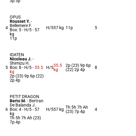
3p 3p
OPUS
Rousset Y.
-
Bellemere F.
4
H/5
57 kg
11p
5
Box: 5 -
H/5 -
57
kg
11p
IDATEN
Nicoleau J.
-
Shimizu H.
55.5
2p (23) 9p 6p
5
Box: 8 -
H/5 -
55.5
H/5
8
kg
(22) 2p 4p
kg
2p (23) 9p 6p (22)
2p 4p
PETIT DRAGON
Berto M.
-
Bertran
De Balanda J.
Th 5h 7h Ah
6
Box: 4 -
H/5 -
57
H/5
57 kg
4
(23) 7p 4p
kg
Th 5h 7h Ah (23)
7p 4p