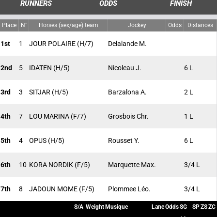
RUNNERS
ODDS
FINISH
Place
N°
Horses (sex/age) team
Jockey
Odds
Distances
1st
1
JOUR POLAIRE
(H/7)
Delalande M.
2nd
5
IDATEN
(H/5)
Nicoleau J.
6 L
3rd
3
SITJAR
(H/5)
Barzalona A.
2 L
4th
7
LOU MARINA
(F/7)
Grosbois Chr.
1 L
5th
4
OPUS
(H/5)
Rousset Y.
6 L
6th
10
KORA NORDIK
(F/5)
Marquette Max.
3/4 L
7th
8
JADOUN MOME
(F/5)
Plommee Léo.
3/4 L
S/A
Weight
Musique
Lane
Odds
SG
SP
ZS
ZC