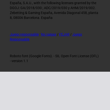
España, S.A.U., with the following licenses granted by the
DGOJ: GA/2018/030 ; ADC/2019/030 y AHM/2019/002.
Zebetting & Gaming España, Avenida Diagonal 458, planta
8, 08006 Barcelona. España
Juego responsable
:
No caigas
/
FEJAR
/
Juego
Responsable
Roboto font (Google Fonts). - SIL Open Font License (OFL)
- version 1.1