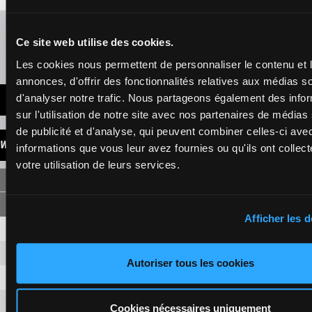
Refresh odds
Ce site web utilise des cookies.
Presence of favorite horses
Les cookies nous permettent de personnaliser le contenu et 
annonces, d'offrir des fonctionnalités relatives aux médias s
d'analyser notre trafic. Nous partageons également des info
LATEST NEWS
sur l'utilisation de notre site avec nos partenaires de médias
de publicité et d'analyse, qui peuvent combiner celles-ci ave
WINNINGS
informations que vous leur avez fournies ou qu'ils ont collect
votre utilisation de leurs services.
SINGLE
Afficher les d
1
7,80 €
1,70 €
5
4,50 €
1,10 €
Autoriser tous les cookies
3
1,10 €
7
5,20 €
Cookies nécessaires uniquement