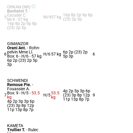
ORKAN (NR)
Bachelot T.
-
16p 8p 2p 9p 8p
Escuder C.
5
M/4
57 kg
(23) 2p 5p
M/4 -
57 kg
16p 8p 2p 9p 8p
(23) 2p 5p
GIMANZOR
Orani Ant.
-
Rohn-
pelvin Mme Ll.
6p 2p (23) 2p
6
H/6
57 kg
6
Box: 6 -
H/6 -
57 kg
5p 3p
6p 2p (23) 2p 5p
3p
SCHWENDI
Remoue Pie.
-
Fouassier A.
4p 2p 3p 3p 6p
Box: 9 -
H/5 -
53.5
53.5
7
H/5
(23) 3p 8p 12p
9
kg
kg
11p 13p 8p 7p
4p 2p 3p 3p 6p
(23) 3p 8p 12p
11p 13p 8p 7p
KAMETA
Trullier T.
-
Rulec