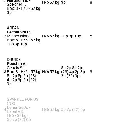
Hardouin E.
-
1
H/5
57 kg
3p
8
Speicher T.
Box: 8 -
H/5 -
57 kg
3p
ARFAN
Lecoeuvre C.
-
2
Minner Nino
H/6
57 kg
10p 3p 10p
5
Box: 5 -
H/6 -
57 kg
10p 3p 10p
DRUIDE
Pouchin A.
-
Cerulis S.
5p 2p 5p 2p
3
Box: 3 -
H/6 -
57 kg
H/6
57 kg
(23) 4p 2p 3p
3
5p 2p 5p 2p (23)
2p (22) 9p
4p 2p 3p 2p (22)
9p
SPARKEL FOR US
(NR)
Lemaitre A.
-
4
H/6
57 kg
5p 7p (22) 6p
Labate S.
H/6 -
57 kg
5p 7p (22) 6p