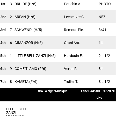
1st
3
DRUIDE
(H/6)
Pouchin A.
PHOTO
2nd
2
ARFAN
(H/6)
Lecoeuvre C.
NEZ
3rd
7
SCHWENDI
(H/5)
Remoue Pie.
3/4 L
4th
6
GIMANZOR
(H/6)
Orani Ant.
1 L
5th
1
LITTLE BELL ZANZI
(H/5)
Hardouin E.
2 L 1/2
6th
9
COME TI AMO
(F/6)
Veron F.
3 L
7th
8
KAMETA
(F/6)
Trullier T.
8 L 1/2
S/A
Weight
Musique
Lane
Odds
SG
SP
ZS
ZC
Live
LITTLE BELL
ZANZI