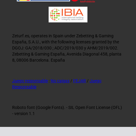
Zeturf.es, operates in Spain under Zebetting & Gaming
España, S.A.U., with the following licenses granted by the
DGOJ: GA/2018/030 ; ADC/2019/030 y AHM/2019/002.
Zebetting & Gaming España, Avenida Diagonal 458, planta
8, 08006 Barcelona. España
Juego responsable
:
No caigas
/
FEJAR
/
Juego
Responsable
Roboto font (Google Fonts). - SIL Open Font License (OFL)
- version 1.1