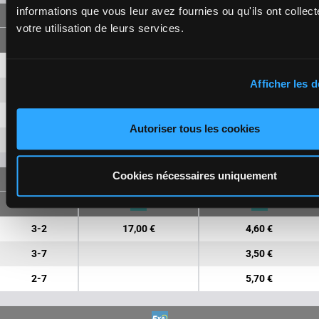
informations que vous leur avez fournies ou qu'ils ont collect
SINGLE
votre utilisation de leurs services.
3
4,20 €
1,30 €
Afficher les d
2
6,20 €
2,40 €
7
1,80 €
Autoriser tous les cookies
6
7,30 €
Cookies nécessaires uniquement
FORECAST
3-2
17,00 €
4,60 €
3-7
3,50 €
2-7
5,70 €