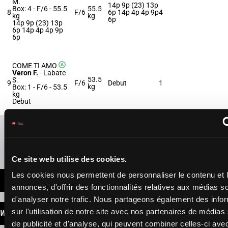
M.
14p 9p (23) 13p
Box: 4 -
F/6 -
55.5
55.5
8
F/6
6p 14p 4p 4p 9p
4
kg
kg
6p
14p 9p (23) 13p
6p 14p 4p 4p 9p
6p
COME TI AMO
Veron F.
-
Labate
53.5
S.
9
F/6
Debut
1
kg
Box: 1 -
F/6 -
53.5
kg
Debut
Refresh odds
Presence of favorite horses
Ce site web utilise des cookies.
Les cookies nous permettent de personnaliser le contenu et 
LATEST NEWS
annonces, d'offrir des fonctionnalités relatives aux médias s
d'analyser notre trafic. Nous partageons également des info
sur l'utilisation de notre site avec nos partenaires de médias
WINNINGS
de publicité et d'analyse, qui peuvent combiner celles-ci ave