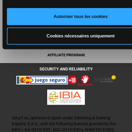
SELF-EXCLUSION
Autoriser tous les cookies
TERMS
Cookies nécessaires uniquement
BETTING RULES
AFFILIATE PROGRAM
SECURITY AND RELIABILITY
Zeturf.es, operates in Spain under Zebetting & Gaming
España, S.A.U., with the following licenses granted by the
DGOJ: GA/2018/030 ; ADC/2019/030 y AHM/2019/002.