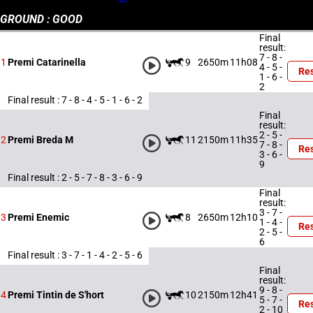
GROUND : GOOD
Final
result:
7 - 8 -
9
2650m
11h08
1
Premi Catarinella
4 - 5 -
Res
1 - 6 -
2
Final result : 7 - 8 - 4 - 5 - 1 - 6 - 2
Final
result:
2 - 5 -
11
2150m
11h35
2
Premi Breda M
7 - 8 -
Res
3 - 6 -
9
Final result : 2 - 5 - 7 - 8 - 3 - 6 - 9
Final
result:
3 - 7 -
8
2650m
12h10
3
Premi Enemic
1 - 4 -
Res
2 - 5 -
6
Final result : 3 - 7 - 1 - 4 - 2 - 5 - 6
Final
result:
9 - 8 -
10
2150m
12h41
4
Premi Tintin de S'hort
5 - 7 -
Res
2 - 10