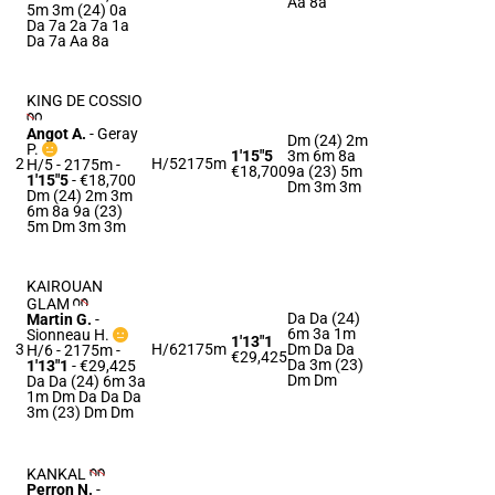
Aa 8a
5m 3m (24) 0a
Da 7a 2a 7a 1a
Da 7a Aa 8a
KING DE COSSIO
Angot A.
-
Geray
Dm (24) 2m
P.
1'15"5
3m 6m 8a
2
H/5
2175m
H/5 - 2175m
-
€18,700
9a (23) 5m
1'15"5
- €18,700
Dm 3m 3m
Dm (24) 2m 3m
6m 8a 9a (23)
5m Dm 3m 3m
KAIROUAN
GLAM
Da Da (24)
Martin G.
-
6m 3a 1m
Sionneau H.
1'13"1
3
H/6
2175m
Dm Da Da
H/6 - 2175m
-
€29,425
Da 3m (23)
1'13"1
- €29,425
Dm Dm
Da Da (24) 6m 3a
1m Dm Da Da Da
3m (23) Dm Dm
KANKAL
Perron N.
-