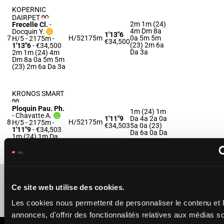
KOPERNIC
DAIRPET
2m 1m (24)
Frecelle Cl.
-
4m Dm 8a
Docquin Y.
1'13"6
7
H/5
2175m
0a 5m 5m
H/5 - 2175m
-
€34,500
(23) 2m 6a
1'13"6
- €34,500
Da 3a
2m 1m (24) 4m
Dm 8a 0a 5m 5m
(23) 2m 6a Da 3a
KRONOS SMART
Ploquin Pau. Ph.
1m (24) 1m
-
Chavatte A.
1'11"9
Da 4a 2a 0a
8
H/5
2175m
H/5 - 2175m
-
€34,503
5a 0a (23)
1'11"9
- €34,503
Da 6a 0a Da
1m (24) 1m Da
4a 2a 0a 5a 0a
(23) Da 6a 0a Da
Refresh odds
Ce site web utilise des cookies.
Presence of favorite horses
Les cookies nous permettent de personnaliser le contenu et 
annonces, d'offrir des fonctionnalités relatives aux médias s