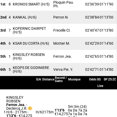
Ploquin Pau.
1st
8
KRONOS SMART
(H/5)
02'36''39
01'11''90
Ph.
2nd
4
KANKAL
(H/6)
Perron N.
02'38''84
01'13''00
KOPERNIC DAIRPET
3rd
7
Frecelle Cl.
02'40''47
01'13''80
(H/5)
4th
6
KSAR DU CORTA
(H/6)
Mottier M.
02'42''29
01'14''60
KINGSLEY ROBSEN
5th
1
Ferron Jea.
02'42''65
01'14''80
(H/6)
KEOPS DE GODINIERE
6th
5
Verva Pie. Y.
02'42''71
01'14''80
(H/6)
Record /
S/A
Distance
Musique
Odds
SG
SP
ZS
ZC
Gains
Live
KINGSLEY
ROBSEN
Ferron Jea.
-
5m 3m (24)
Declercq J.R.
1'13"6
0a Da 7a 2a
1
H/6 - 2175m
-
H/6
2175m
€14,275
7a 1a Da 7a
1'13"6
- €14,275