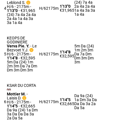
(24) 7a 4a
Leblond S.
1'13"0
2a 4a 2a 4a
H/6 - 2175m
-
4
H/6
2175m
€31,965
1a 4a 3a 3a
1'13"0
- €31,965
1a 4a
(24) 7a 4a 2a 4a
2a 4a 1a 4a 3a
3a 1a 4a
KEOPS DE
GODINIERE
Verva Pie. Y.
-
Le
5m Da (24)
Bezvoet Y.J.
1m 2m 3m
1'14"8
5
H/6 - 2175m
-
H/6
2175m
Da 7a Dm
€32,595
1'14"8
- €32,595
Dm 3m Dm
5m Da (24) 1m
3m
2m 3m Da 7a Dm
Dm 3m Dm 3m
KSAR DU CORTA
Mottier M.
-
Da 9a (24)
Laisis D.
1'14"5
1a Dm 3a Da
6
H/6
2175m
H/6 - 2175m
-
€32,665
Da Da 3a 2a
1'14"5
- €32,665
Da 5a
Da 9a (24) 1a Dm
3a Da Da Da 3a
2a Da 5a