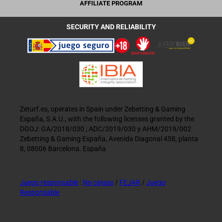
AFFILIATE PROGRAM
SECURITY AND RELIABILITY
Zeturf.es, operates in Spain under Zebetting & Gaming
España, S.A.U., with the following licenses granted by the
DGOJ: GA/2018/030 ; ADC/2019/030 y AHM/2019/002.
Zebetting & Gaming España, Avenida Diagonal 458, planta
8, 08006 Barcelona. España
Juego responsable
:
No caigas
/
FEJAR
/
Juego
Responsable