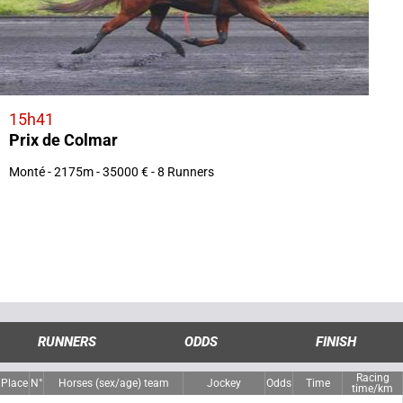
15h41
Prix de Colmar
Monté - 2175m - 35000 € - 8 Runners
RUNNERS
ODDS
FINISH
Racing
Place
N°
Horses (sex/age) team
Jockey
Odds
Time
time/km