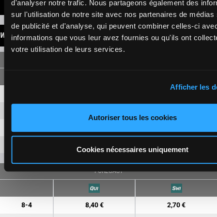
d'analyser notre trafic. Nous partageons également des info
LATEST NEWS
sur l'utilisation de notre site avec nos partenaires de médias
de publicité et d'analyse, qui peuvent combiner celles-ci ave
WINNINGS
informations que vous leur avez fournies ou qu'ils ont collect
votre utilisation de leurs services.
SINGLE
Afficher les d
8
1,30 €
1,10 €
4
6,40 €
1,80 €
Autoriser tous les cookies
7
1,50 €
6
6,60 €
Cookies nécessaires uniquement
FORECAST
8-4
8,40 €
2,70 €