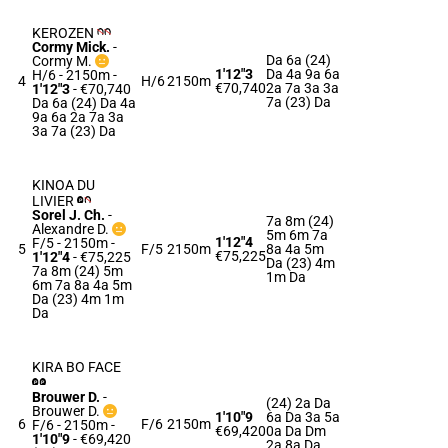
KEROZEN
Cormy Mick.
-
Da 6a (24)
Cormy M.
1'12"3
Da 4a 9a 6a
H/6 - 2150m
-
4
H/6
2150m
€70,740
2a 7a 3a 3a
1'12"3
- €70,740
7a (23) Da
Da 6a (24) Da 4a
9a 6a 2a 7a 3a
3a 7a (23) Da
KINOA DU
LIVIER
Sorel J. Ch.
-
7a 8m (24)
Alexandre D.
5m 6m 7a
1'12"4
F/5 - 2150m
-
5
F/5
2150m
8a 4a 5m
€75,225
1'12"4
- €75,225
Da (23) 4m
7a 8m (24) 5m
1m Da
6m 7a 8a 4a 5m
Da (23) 4m 1m
Da
KIRA BO FACE
Brouwer D.
-
(24) 2a Da
Brouwer D.
1'10"9
6a Da 3a 5a
6
F/6
2150m
F/6 - 2150m
-
€69,420
0a Da Dm
1'10"9
- €69,420
2a 8a Da