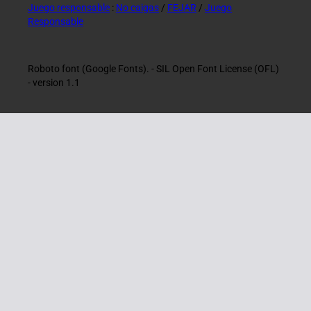
Juego responsable
:
No caigas
/
FEJAR
/
Juego
Responsable
Roboto font (Google Fonts). - SIL Open Font License (OFL)
- version 1.1