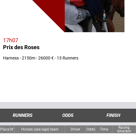
17h07
Prix des Roses
Harness - 2150m - 26000 € - 13 Runners
RUNNERS
ODDS
FINISH
Racing
Place
N°
Horses (sex/age) team
Driver
Odds
Time
time/km