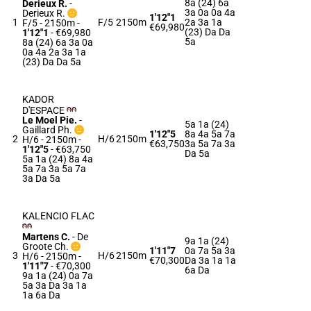
8a (24) 6a
Derieux R.
-
3a 0a 0a 4a
Derieux R.
1'12"1
1
F/5
2150m
2a 3a 1a
F/5 - 2150m
-
€69,980
(23) Da Da
1'12"1
- €69,980
5a
8a (24) 6a 3a 0a
0a 4a 2a 3a 1a
(23) Da Da 5a
KADOR
D'ESPACE
Le Moel Pie.
-
5a 1a (24)
Gaillard Ph.
1'12"5
8a 4a 5a 7a
2
H/6
2150m
H/6 - 2150m
-
€63,750
3a 5a 7a 3a
1'12"5
- €63,750
Da 5a
5a 1a (24) 8a 4a
5a 7a 3a 5a 7a
3a Da 5a
KALENCIO FLAC
Martens C.
-
De
9a 1a (24)
Groote Ch.
1'11"7
0a 7a 5a 3a
3
H/6
2150m
H/6 - 2150m
-
€70,300
Da 3a 1a 1a
1'11"7
- €70,300
6a Da
9a 1a (24) 0a 7a
5a 3a Da 3a 1a
1a 6a Da