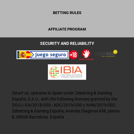
BETTING RULES
AFFILIATE PROGRAM
SECURITY AND RELIABILITY
Zeturf.es, operates in Spain under Zebetting & Gaming
España, S.A.U., with the following licenses granted by the
DGOJ: GA/2018/030 ; ADC/2019/030 y AHM/2019/002.
Zebetting & Gaming España, Avenida Diagonal 458, planta
8, 08006 Barcelona. España