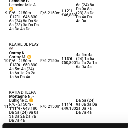
Lemoine G.
-
Lemoine Mlle A.
6a (24) 8a
Da 9a 8a
1'12"1
9
F/6 - 2150m
-
F/6
2150m
(23) 3a Da
€46,830
1'12"1
- €46,830
Da 4a Da
6a (24) 8a Da 9a
4a Da
8a (23) 3a Da Da
4a Da 4a Da
KLAIRE DE PLAY
Cormy N.
-
4a 5m 4a
Cormy M.
1'13"6
(24) 1a 6a
10
F/6
2150m
F/6 - 2150m
-
€50,890
1a 2a 2a 1a
1'13"6
- €50,890
6a Da 4a
4a 5m 4a (24)
1a 6a 1a 2a 2a
1a 6a Da 4a
KATIA DHELPA
Mortagne N.
-
Buhigne C.
Da 5a (24)
F/6 - 2150m
-
1'11"4
9a 0a 3a Da
11
F/6
2150m
1'11"4
- €49,180
€49,180
2a Da 7a
Da 5a (24) 9a 0a
Da 7a 4a
3a Da 2a Da 7a
Da 7a 4a