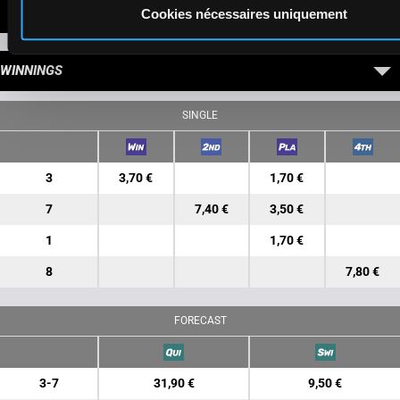
LATEST NEWS
Cookies nécessaires uniquement
WINNINGS
SINGLE
3
3,70 €
1,70 €
7
7,40 €
3,50 €
1
1,70 €
8
7,80 €
FORECAST
3-7
31,90 €
9,50 €