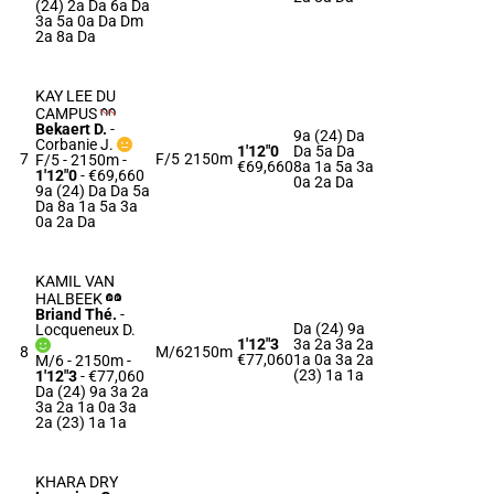
(24) 2a Da 6a Da
3a 5a 0a Da Dm
2a 8a Da
KAY LEE DU
CAMPUS
Bekaert D.
-
9a (24) Da
Corbanie J.
1'12"0
Da 5a Da
7
F/5
2150m
F/5 - 2150m
-
€69,660
8a 1a 5a 3a
1'12"0
- €69,660
0a 2a Da
9a (24) Da Da 5a
Da 8a 1a 5a 3a
0a 2a Da
KAMIL VAN
HALBEEK
Briand Thé.
-
Da (24) 9a
Locqueneux D.
1'12"3
3a 2a 3a 2a
8
M/6
2150m
€77,060
1a 0a 3a 2a
M/6 - 2150m
-
(23) 1a 1a
1'12"3
- €77,060
Da (24) 9a 3a 2a
3a 2a 1a 0a 3a
2a (23) 1a 1a
KHARA DRY