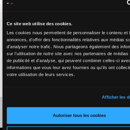
KASH SNIPER
Ensch N.
-
Ensch
N.
3a (24) Da
H/6 - 2150m
-
1'12"8
2a 8a Da 0a
12
H/6
2150m
Ce site web utilise des cookies.
1'12"8
- €49,130
€49,130
Dm 9a Da
3a (24) Da 2a 8a
3a 5a 1a
Da 0a Dm 9a Da
Les cookies nous permettent de personnaliser le contenu et 
3a 5a 1a
annonces, d'offrir des fonctionnalités relatives aux médias s
d'analyser notre trafic. Nous partageons également des info
KALEO DU
sur l'utilisation de notre site avec nos partenaires de médias
BELLAY
de publicité et d'analyse, qui peuvent combiner celles-ci ave
Feron J. Ch.
-
8a (24) 3a
Lebreton Mlle A.
0a 3a 6a 0a
informations que vous leur avez fournies ou qu'ils ont collect
1'13"0
13
M/5
2150m
0a 1a Da
€56,360
M/5 - 2150m
-
votre utilisation de leurs services.
(23) 9a 6a
1'13"0
- €56,360
0a
8a (24) 3a 0a 3a
6a 0a 0a 1a Da
(23) 9a 6a 0a
Afficher les d
Refresh odds
Autoriser tous les cookies
Presence of favorite horses