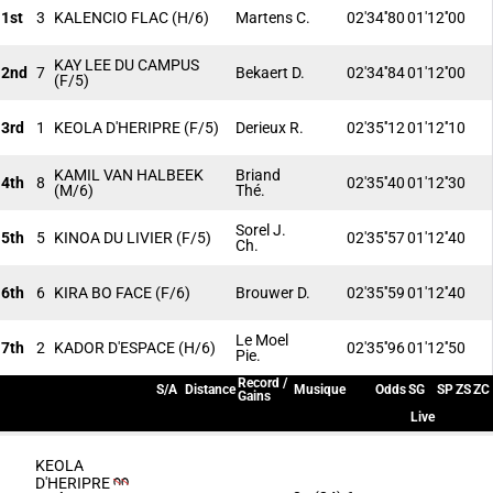
1st
3
KALENCIO FLAC
(H/6)
Martens C.
02'34''80
01'12''00
KAY LEE DU CAMPUS
2nd
7
Bekaert D.
02'34''84
01'12''00
(F/5)
3rd
1
KEOLA D'HERIPRE
(F/5)
Derieux R.
02'35''12
01'12''10
KAMIL VAN HALBEEK
Briand
4th
8
02'35''40
01'12''30
(M/6)
Thé.
Sorel J.
5th
5
KINOA DU LIVIER
(F/5)
02'35''57
01'12''40
Ch.
6th
6
KIRA BO FACE
(F/6)
Brouwer D.
02'35''59
01'12''40
Le Moel
7th
2
KADOR D'ESPACE
(H/6)
02'35''96
01'12''50
Pie.
Record /
S/A
Distance
Musique
Odds
SG
SP
ZS
ZC
Gains
Live
KEOLA
D'HERIPRE