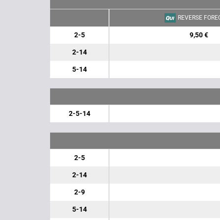
REVERSE FORE
2-5
9,50 €
2-14
5-14
2-5-14
2-5
2-14
2-9
5-14