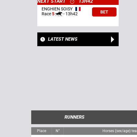
NEXT START
13H42
ENGHIEN SOISY
BET
Race
5
-
13h42
LATEST NEWS
RUNNERS
Place
N°
Horses (sex/age) te