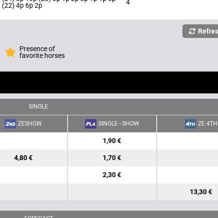
4
(22) 4p 6p 2p
Refre
Presence of
favorite horses
SINGLE
ZESHOW
SINGLE - SHOW
ZE 4TH
1,90 €
4,80 €
1,70 €
2,30 €
13,30 €