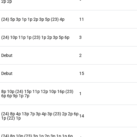
2p 2p
(24) 5p 3p 1p 1p 2p 3p 5p (23) 4p
11
(24) 10p 11p 1p (23) 1p 2p 3p 5p 6p
3
Debut
2
Debut
15
8p 10p (24) 15p 11p 12p 10p 16p (23)
1
6p 6p 9p 1p 7p
(24) 8p 4p 13p 7p 3p 4p 3p (23) 2p 2p 6p
14
1p (22) 1p
(24) 8p 10p (23) 3p 1p 2p 3p 1p 1p 6p