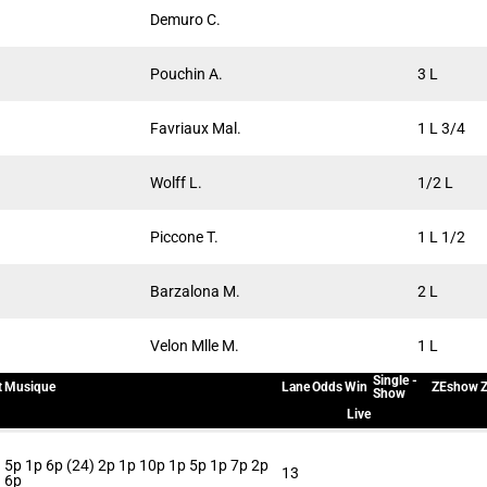
Demuro C.
Pouchin A.
3 L
Favriaux Mal.
1 L 3/4
Wolff L.
1/2 L
Piccone T.
1 L 1/2
Barzalona M.
2 L
Velon Mlle M.
1 L
Single -
t
Musique
Lane
Odds
Win
ZEshow
Z
Show
Live
5p 1p 6p (24) 2p 1p 10p 1p 5p 1p 7p 2p
13
6p