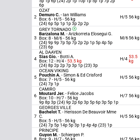
5p 1p 6p (24) 2p 1p 10p 1p 5p 1p 7p 2p
6p
OZAT
Demuro C.
-
Ian Williams
2
H/5
56 kg
Box: 6 -
H/5 -
56 kg
(24) 6p 5p 1p 1p 3p 2p 2p
GREY TORNADO
Barzalona M.
-
Arizkorreta Elosegui G.
3
M/6
56 kg
Box: 8 -
M/6 -
56 kg
(24) 9p 9p 7p 5p 7p 2p 2p 1p 5p 4p 5p
(23) 6p
AL DAAYEN
Sias Gio.
-
Botti A.
53.5
4
H/4
Box: 12 -
H/4 -
53.5 kg
kg
(24) 8p 2p 2p 7p 3p 1p (23) 3p
OCEAN VIKING
Pouchin A.
-
Simon & Ed Crisford
5
H/5
56 kg
Box: 7 -
H/5 -
56 kg
(24) 7p 1p
CAMIRO
Moutard Jer.
-
Felice Jacobs
6
H/7
56 kg
Box: 10 -
H/7 -
56 kg
9p 8p 3p (24) 9p 2p 6p 3p 5p 6p 3p 5p 1p
GEORGES VILLE
Bachelot T.
-
Herisson De Beauvoir Mme
7
C.
H/5
56 kg
Box: 5 -
H/5 -
56 kg
(24) 7p 5p 14p 5p 3p 1p 4p 4p (23) 1p
PRINCIPE
Guyon M.
-
Schiergen P.
8
Box: 9 -
H/7 -
56 kg
H/7
56 kg