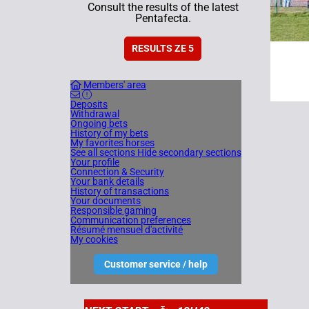
Consult the results of the latest
Pentafecta.
RESULTS ZE 5
Members' area
Deposits
Withdrawal
Ongoing bets
History of my bets
My favorites horses
See all sections
Hide secondary sections
Your profile
Connection & Security
Your bank details
History of transactions
Your documents
Responsible gaming
Communication preferences
Résumé mensuel d'activité
My cookies
Customer service / help