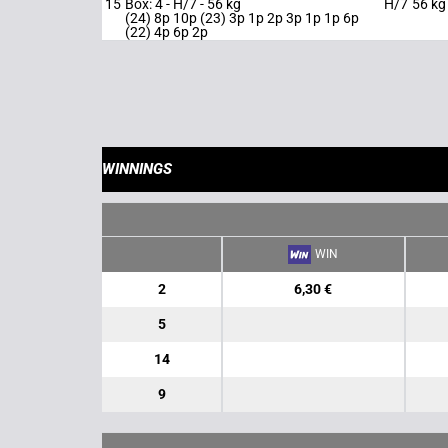
15
Box: 4 -
H/7 -
56 kg
H/7
56 kg
(24) 8p 10p (23) 3p 1p 2p 3p 1p 1p 6p
(22) 4p 6p 2p
WINNINGS
WIN
2
6,30 €
5
14
9