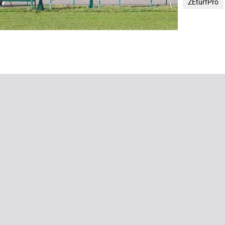
ZEturfPro