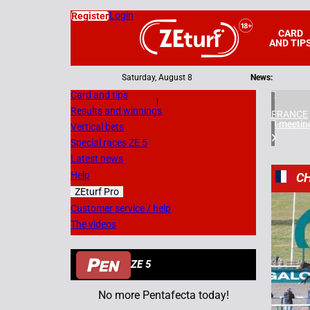
Login
Register
CARD
AND TIP
Saturday, August 8
News:
Card and tips
|
Results and winnings
FRANCE
3 meetin
Vertical bets
Special races ZE 5
Latest news
Help
CH
ZEturf Pro
5
Customer service / help
The videos
13/03/
ZE 5
No more Pentafecta today!