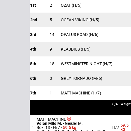
1st
2
OZAT
(H/5)
2nd
5
OCEAN VIKING
(H/5)
3rd
14
OPALUS ROAD
(H/6)
4th
9
KLAUDIUS
(H/5)
5th
15
WESTMINSTER NIGHT
(H/7)
6th
3
GREY TORNADO
(M/6)
7th
1
MATT MACHINE
(H/7)
S/A
Weigh
MATT MACHINE
Velon Mlle M.
-
Geisler M.
59.5
1
H/7
Box: 13 -
H/7 -
59.5 kg
kg