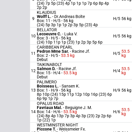
(24) 7p 5p (23) 4p 1p 1p 1p 7p 6p 8p 4p
2p 2p
KLAUDIUS
Wolff L.
-
Dr.Andreas Bolte
9
H/5
56 kg
Box: 11 -
H/5 -
56 kg
(24) 5p 3p 1p 1p 2p 3p 5p (23) 4p
BELLATOR
Lecoeuvre C.
-
Luka V.
10
H/5
56 kg
Box: 3 -
H/5 -
56 kg
(24) 10p 11p 1p (23) 1p 2p 3p 5p 6p
CARIBBEAN PEARL
Pedron Mme Sar.
-
Racine Jf.
53.5
11
H/5
Box: 2 -
H/5 -
53.5 kg
kg
Debut
TAIKINABOLT
Salmon D.
-
Racine Jf.
53.5
12
H/4
Box: 15 -
H/4 -
53.5 kg
kg
Debut
PALIMERO
Boisseau L.
-
Sansen K.
13
Box: 1 -
H/9 -
56 kg
H/9
56 kg
8p 10p (24) 15p 11p 12p 10p 16p (23) 6p
6p 9p 1p 7p
OPALUS ROAD
Favriaux Mal.
-
Beguigne J. M.
53.5
14
Box: 14 -
H/6 -
53.5 kg
H/6
kg
(24) 8p 4p 13p 7p 3p 4p 3p (23) 2p 2p 6p
1p (22) 1p
WESTMINSTER NIGHT
Piccone T.
-
Weissmeier Fx.