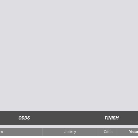
ODDS
FINISH
am
Jockey
Odds
Dista