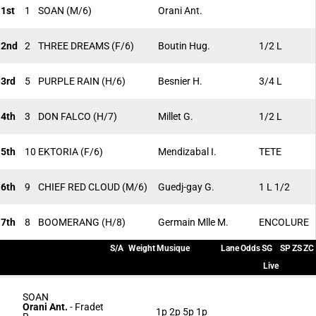
1st
1
SOAN
(M/6)
Orani Ant.
2nd
2
THREE DREAMS
(F/6)
Boutin Hug.
1/2 L
3rd
5
PURPLE RAIN
(H/6)
Besnier H.
3/4 L
4th
3
DON FALCO
(H/7)
Millet G.
1/2 L
5th
10
EKTORIA
(F/6)
Mendizabal I.
TETE
6th
9
CHIEF RED CLOUD
(M/6)
Guedj-gay G.
1 L 1/2
7th
8
BOOMERANG
(H/8)
Germain Mlle M.
ENCOLURE
S/A
Weight
Musique
Lane
Odds
SG
SP
ZS
ZC
Live
SOAN
Orani Ant.
-
Fradet
1p 2p 5p 1p