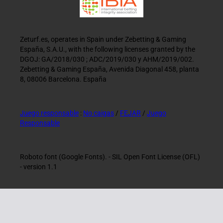
Zeturf.es, operates in Spain under Zebetting & Gaming
España, S.A.U., with the following licenses granted by the
DGOJ: GA/2018/030 ; ADC/2019/030 y AHM/2019/002.
Zebetting & Gaming España, Avenida Diagonal 458, planta
8, 08006 Barcelona. España
Juego responsable
:
No caigas
/
FEJAR
/
Juego
Responsable
Roboto font (Google Fonts). - SIL Open Font License (OFL)
- version 1.1