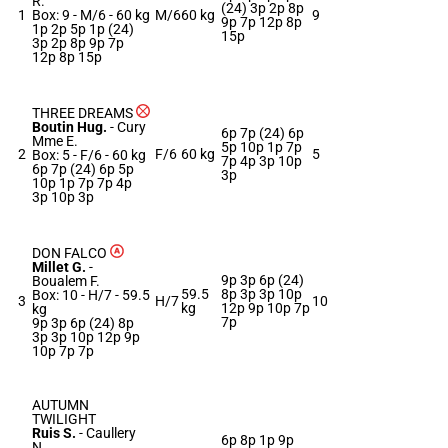
R.
(24) 3p 2p 8p
1
Box: 9 -
M/6 -
60 kg
M/6
60 kg
9
9p 7p 12p 8p
1p 2p 5p 1p (24)
15p
3p 2p 8p 9p 7p
12p 8p 15p
THREE DREAMS
Boutin Hug.
-
Cury
6p 7p (24) 6p
Mme E.
5p 10p 1p 7p
2
F/6
60 kg
5
Box: 5 -
F/6 -
60 kg
7p 4p 3p 10p
6p 7p (24) 6p 5p
3p
10p 1p 7p 7p 4p
3p 10p 3p
DON FALCO
Millet G.
-
9p 3p 6p (24)
Boualem F.
59.5
8p 3p 3p 10p
Box: 10 -
H/7 -
59.5
3
H/7
10
kg
12p 9p 10p 7p
kg
7p
9p 3p 6p (24) 8p
3p 3p 10p 12p 9p
10p 7p 7p
AUTUMN
TWILIGHT
Ruis S.
-
Caullery
6p 8p 1p 9p
N.