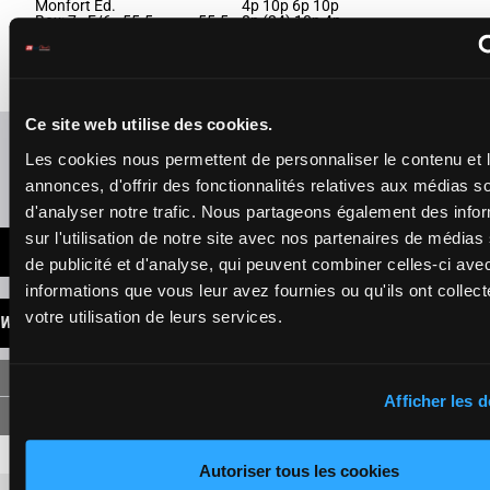
Monfort Ed.
4p 10p 6p 10p
Box: 7 -
F/6 -
55.5
55.5
8p (24) 10p 4p
10
F/6
7
kg
kg
6p 8p 3p 6p
4p 10p 6p 10p 8p
3p
(24) 10p 4p 6p 8p
3p 6p 3p
Ce site web utilise des cookies.
Refresh odds
Les cookies nous permettent de personnaliser le contenu et 
Presence of favorite horses
annonces, d'offrir des fonctionnalités relatives aux médias s
d'analyser notre trafic. Nous partageons également des info
sur l'utilisation de notre site avec nos partenaires de médias
LATEST NEWS
de publicité et d'analyse, qui peuvent combiner celles-ci ave
informations que vous leur avez fournies ou qu'ils ont collect
votre utilisation de leurs services.
WINNINGS
SINGLE
Afficher les d
1
3,70 €
1,50 €
Autoriser tous les cookies