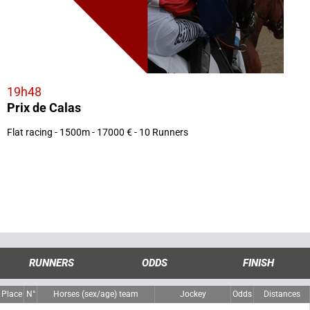
19h48
Prix de Calas
Flat racing - 1500m - 17000 € - 10 Runners
RUNNERS
ODDS
FINISH
Place
N°
Horses (sex/age) team
Jockey
Odds
Distances