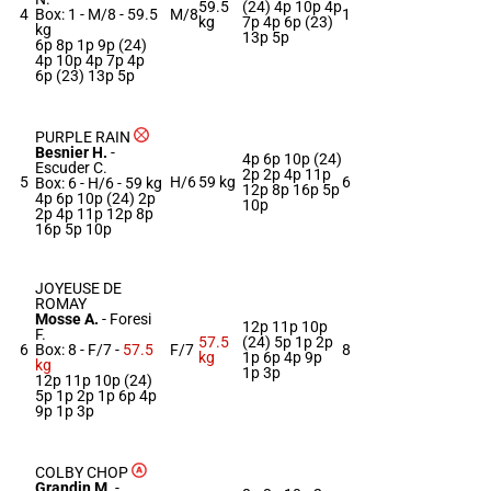
59.5
(24) 4p 10p 4p
4
Box: 1 -
M/8 -
59.5
M/8
1
kg
7p 4p 6p (23)
kg
13p 5p
6p 8p 1p 9p (24)
4p 10p 4p 7p 4p
6p (23) 13p 5p
PURPLE RAIN
Besnier H.
-
4p 6p 10p (24)
Escuder C.
2p 2p 4p 11p
5
H/6
59 kg
6
Box: 6 -
H/6 -
59 kg
12p 8p 16p 5p
4p 6p 10p (24) 2p
10p
2p 4p 11p 12p 8p
16p 5p 10p
JOYEUSE DE
ROMAY
Mosse A.
-
Foresi
12p 11p 10p
F.
57.5
(24) 5p 1p 2p
6
Box: 8 -
F/7 -
57.5
F/7
8
kg
1p 6p 4p 9p
kg
1p 3p
12p 11p 10p (24)
5p 1p 2p 1p 6p 4p
9p 1p 3p
COLBY CHOP
Grandin M.
-