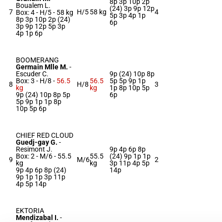
8p 3p 10p 2p
Boualem L.
(24) 3p 9p 12p
7
H/5
58 kg
4
Box: 4 -
H/5 -
58 kg
5p 3p 4p 1p
8p 3p 10p 2p (24)
6p
3p 9p 12p 5p 3p
4p 1p 6p
BOOMERANG
Germain Mlle M.
-
Escuder C.
9p (24) 10p 8p
Box: 3 -
H/8 -
56.5
56.5
5p 5p 9p 1p
8
H/8
3
kg
kg
1p 8p 10p 5p
9p (24) 10p 8p 5p
6p
5p 9p 1p 1p 8p
10p 5p 6p
CHIEF RED CLOUD
Guedj-gay G.
-
Resimont J.
9p 4p 6p 8p
Box: 2 -
M/6 -
55.5
55.5
(24) 9p 1p 1p
9
M/6
2
kg
kg
3p 11p 4p 5p
9p 4p 6p 8p (24)
14p
9p 1p 1p 3p 11p
4p 5p 14p
EKTORIA
Mendizabal I.
-