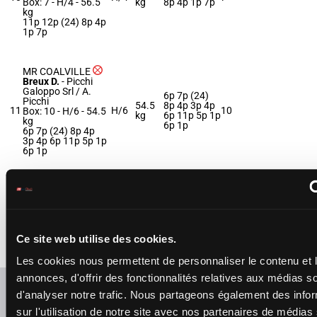
Box: 7 -
H/4 -
56.5
kg
8p 4p 1p 7p
kg
11p 12p (24) 8p 4p
1p 7p
MR COALVILLE
Breux D.
-
Picchi
Galoppo Srl / A.
6p 7p (24)
Picchi
54.5
8p 4p 3p 4p
11
H/6
10
Box: 10 -
H/6 -
54.5
kg
6p 11p 5p 1p
kg
6p 1p
6p 7p (24) 8p 4p
3p 4p 6p 11p 5p 1p
6p 1p
SAINT HELLIER
Legras G.
-
Cottier
6p 8p 14p
P.
(24) 9p 5p
12
Box: 1 -
H/7 -
54 kg
H/7
54 kg
1
4p 6p 8p 10p
6p 8p 14p (24) 9p
11p 16p 10p
Ce site web utilise des cookies.
5p 4p 6p 8p 10p
11p 16p 10p
Les cookies nous permettent de personnaliser le contenu et 
annonces, d'offrir des fonctionnalités relatives aux médias s
Refresh odds
d'analyser notre trafic. Nous partageons également des info
sur l'utilisation de notre site avec nos partenaires de médias
Presence of favorite horses