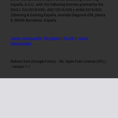
España, S.A.U., with the following licenses granted by the
DGOJ: GA/2018/030 ; ADC/2019/030 y AHM/2019/002.
Zebetting & Gaming España, Avenida Diagonal 458, planta
8, 08006 Barcelona. España
Juego responsable
:
No caigas
/
FEJAR
/
Juego
Responsable
Roboto font (Google Fonts). - SIL Open Font License (OFL)
- version 1.1