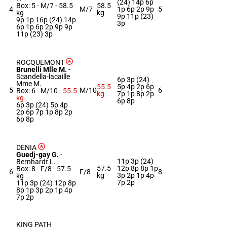
(24) 14p 6p
Box: 5 -
M/7 -
58.5
58.5
4
M/7
1p 6p 2p 9p
5
kg
kg
9p 11p (23)
9p 1p 16p (24) 14p
3p
6p 1p 6p 2p 9p 9p
11p (23) 3p
ROCQUEMONT
Brunelli Mlle M.
-
Scandella-lacaille
6p 3p (24)
Mme M.
55.5
5p 4p 2p 6p
5
M/10
6
Box: 6 -
M/10 -
55.5
kg
7p 1p 8p 2p
kg
6p 8p
6p 3p (24) 5p 4p
2p 6p 7p 1p 8p 2p
6p 8p
DENIA
Guedj-gay G.
-
11p 3p (24)
Bernhardt L.
57.5
12p 8p 8p 1p
Box: 8 -
F/8 -
57.5
6
F/8
8
kg
3p 2p 1p 4p
kg
7p 2p
11p 3p (24) 12p 8p
8p 1p 3p 2p 1p 4p
7p 2p
KING PATH