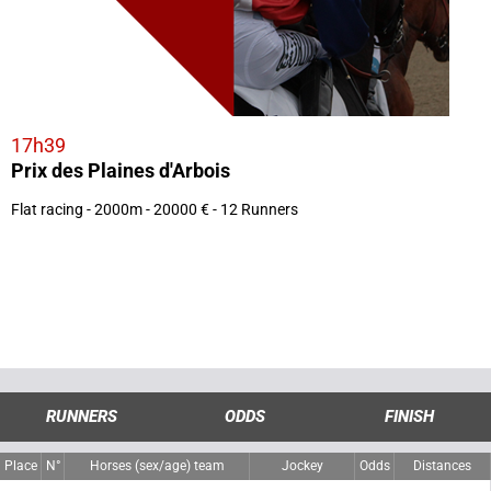
17h39
Prix des Plaines d'Arbois
Flat racing - 2000m - 20000 € - 12 Runners
RUNNERS
ODDS
FINISH
Place
N°
Horses (sex/age) team
Jockey
Odds
Distances