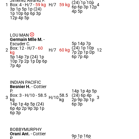
Jimenez Alvarez F.
(24) 1p 10p
1
Box: 4 -
H/7 -
59 kg
H/7
59 kg
4
6p 6p 3p 12p
3p 1p 5p 1p (24)
4p 5p
1p 10p 6p 6p 3p
12p 4p 5p
LOU MAN
Germain Mlle M.
-
5p 14p 7p
Escuder C.
(24) 1p 10p
Box: 12 -
H/7 -
60
2
H/7
60 kg
12
7p 2p 1p Dp
kg
6p 7p 4p
5p 14p 7p (24) 1p
10p 7p 2p 1p Dp 6p
7p 4p
INDIAN PACIFIC
Besnier H.
-
Cottier
P.
14p 1p 4p 5p
Box: 3 -
H/10 -
58.5
58.5
(24) 6p 4p
3
H/10
3
kg
kg
2p 9p 3p 1p
14p 1p 4p 5p (24)
6p 3p
6p 4p 2p 9p 3p 1p
6p 3p
BOBBYMURPHY
Orani Ant.
-
Cottier
9p 1p 16p
P.