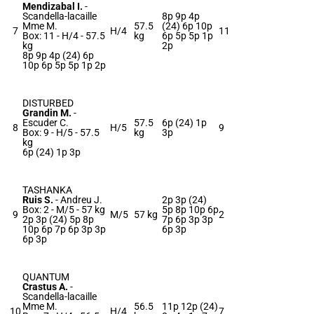
Mendizabal I.
-
Scandella-lacaille
8p 9p 4p
Mme M.
57.5
(24) 6p 10p
7
H/4
11
Box: 11 -
H/4 -
57.5
kg
6p 5p 5p 1p
kg
2p
8p 9p 4p (24) 6p
10p 6p 5p 5p 1p 2p
DISTURBED
Grandin M.
-
Escuder C.
57.5
6p (24) 1p
8
H/5
9
Box: 9 -
H/5 -
57.5
kg
3p
kg
6p (24) 1p 3p
TASHANKA
Ruis S.
-
Andreu J.
2p 3p (24)
Box: 2 -
M/5 -
57 kg
5p 8p 10p 6p
9
M/5
57 kg
2
2p 3p (24) 5p 8p
7p 6p 3p 3p
10p 6p 7p 6p 3p 3p
6p 3p
6p 3p
QUANTUM
Crastus A.
-
Scandella-lacaille
Mme M.
56.5
11p 12p (24)
10
H/4
7