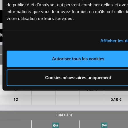
de publicité et d'analyse, qui peuvent combiner celles-ci ave
informations que vous leur avez fournies ou qu'ils ont collect
LATEST NEWS
votre utilisation de leurs services.
WINNINGS
Afficher les d
SINGLE
Autoriser tous les cookies
4
5,30 €
1,90 €
Cookies nécessaires uniquement
9
5,10 €
1,60 €
8
3,20 €
12
5,10 €
FORECAST