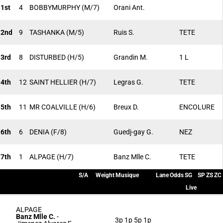
1st
4
BOBBYMURPHY
(M/7)
Orani Ant.
2nd
9
TASHANKA
(M/5)
Ruis S.
TETE
3rd
8
DISTURBED
(H/5)
Grandin M.
1 L
4th
12
SAINT HELLIER
(H/7)
Legras G.
TETE
5th
11
MR COALVILLE
(H/6)
Breux D.
ENCOLURE
6th
6
DENIA
(F/8)
Guedj-gay G.
NEZ
7th
1
ALPAGE
(H/7)
Banz Mlle C.
TETE
S/A
Weight
Musique
Lane
Odds
SG
SP
ZS
ZC
Live
ALPAGE
Banz Mlle C.
-
3p 1p 5p 1p