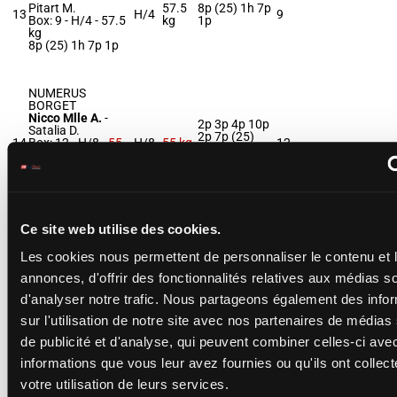
Pitart M.
57.5
8p (25) 1h 7p
13
H/4
9
Box: 9 -
H/4 -
57.5
kg
1p
kg
8p (25) 1h 7p 1p
NUMERUS
BORGET
Nicco Mlle A.
-
2p 3p 4p 10p
Satalia D.
2p 7p (25)
14
Box: 12 -
H/8 -
55
H/8
55 kg
12
12p 2p 1p 8h
kg
5h 4p
2p 3p 4p 10p 2p
7p (25) 12p 2p 1p
8h 5h 4p
Ce site web utilise des cookies.
ALICANTO
Claudic J.
-
Foresi
Les cookies nous permettent de personnaliser le contenu et 
F.
13p 1p 3p 10p
Box: 11 -
H/6 -
56
2p (25) 7p
annonces, d'offrir des fonctionnalités relatives aux médias s
15
H/6
56 kg
11
kg
15p 1p 10p 6p
d'analyser notre trafic. Nous partageons également des info
13p 1p 3p 10p 2p
9p 8p
(25) 7p 15p 1p
sur l'utilisation de notre site avec nos partenaires de médias
10p 6p 9p 8p
de publicité et d'analyse, qui peuvent combiner celles-ci ave
informations que vous leur avez fournies ou qu'ils ont collect
PLEASING
votre utilisation de leurs services.
Crastus A.
-