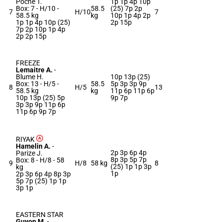
Poche T.
1p 1p 4p 10p
Box: 7 -
H/10 -
58.5
(25) 7p 2p
7
H/10
7
58.5 kg
kg
10p 1p 4p 2p
1p 1p 4p 10p (25)
2p 15p
7p 2p 10p 1p 4p
2p 2p 15p
FREEZE
Lemaitre A.
-
Blume H.
10p 13p (25)
Box: 13 -
H/5 -
58.5
5p 3p 3p 9p
8
H/5
13
58.5 kg
kg
11p 6p 11p 6p
10p 13p (25) 5p
9p 7p
3p 3p 9p 11p 6p
11p 6p 9p 7p
RIYAK
Hamelin A.
-
2p 3p 6p 4p
Parize J.
8p 3p 5p 7p
Box: 8 -
H/8 -
58
9
H/8
58 kg
8
(25) 1p 1p 3p
kg
1p
2p 3p 6p 4p 8p 3p
5p 7p (25) 1p 1p
3p 1p
EASTERN STAR
Guyon M.
-