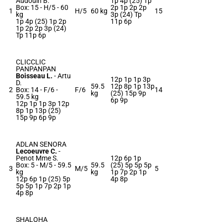
Audouin B.
1p 4p (25) 1p
Box: 15 -
H/5 -
60
2p 1p 2p 2p
1
H/5
60 kg
15
kg
3p (24) Tp
1p 4p (25) 1p 2p
11p 6p
1p 2p 2p 3p (24)
Tp 11p 6p
CLICCLIC
PANPANPAN
Boisseau L.
-
Artu
12p 1p 1p 3p
D.
59.5
12p 8p 1p 13p
2
Box: 14 -
F/6 -
F/6
14
kg
(25) 15p 9p
59.5 kg
6p 9p
12p 1p 1p 3p 12p
8p 1p 13p (25)
15p 9p 6p 9p
ADLAN SENORA
Lecoeuvre C.
-
Penot Mme S.
12p 6p 1p
Box: 5 -
M/5 -
59.5
59.5
(25) 5p 5p 5p
3
M/5
5
kg
kg
1p 7p 2p 1p
12p 6p 1p (25) 5p
4p 8p
5p 5p 1p 7p 2p 1p
4p 8p
SHALOHA