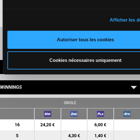
Blanchet X.
6p (25) 10p
54.5
16
Box: 3 -
F/5 -
54.5
F/5
9p 7p 2p 9p
3
kg
kg
3p 3p 5p 2p
6p (25) 10p 9p 7p
2p 9p 3p 3p 5p 2p
Afficher les d
Refresh odds
Autoriser tous les cookies
Presence of favorite horses
Cookies nécessaires uniquement
LATEST NEWS
WINNINGS
SINGLE
16
24,20 €
6,00 €
5
4,30 €
1,40 €