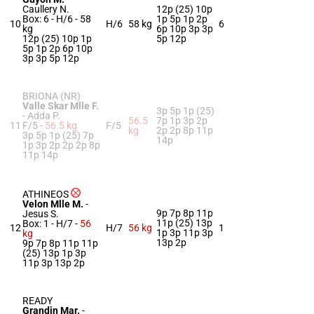
Caullery N.
12p (25) 10p
Box: 6 -
H/6 -
58
1p 5p 1p 2p
10
H/6
58 kg
6
kg
6p 10p 3p 3p
12p (25) 10p 1p
5p 12p
5p 1p 2p 6p 10p
3p 3p 5p 12p
BRIONA (NR)
Valle Skar Mlle F.
3p 5p 1p (25)
-
Adda P.
56.5
7p 1p 3p 2p
11
F/5 -
56.5 kg
F/5
kg
2p 2p 8p 11p
3p 5p 1p (25) 7p
14p
1p 3p 2p 2p 2p 8p
11p 14p
ATHINEOS
Velon Mlle M.
-
9p 7p 8p 11p
Jesus S.
11p (25) 13p
Box: 1 -
H/7 -
56
12
H/7
56 kg
1
1p 3p 11p 3p
kg
13p 2p
9p 7p 8p 11p 11p
(25) 13p 1p 3p
11p 3p 13p 2p
READY
Grandin Mar.
-