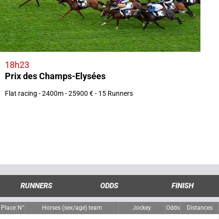
18h23
Prix des Champs-Elysées
Flat racing - 2400m - 25900 € - 15 Runners
RUNNERS
ODDS
FINISH
Place
N°
Horses (sex/age) team
Jockey
Odds
Distances