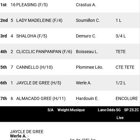
1st
16
PLEASING
(F/5)
Crastus A.
2nd
5
LADY MADELEINE
(F/4)
Soumillon C.
1 L
3rd
4
SHALOHA
(F/5)
Demuro C.
3/4 L
4th
2
CLICCLIC PANPANPAN
(F/6)
Boisseau L.
TETE
5th
7
CANNELLO
(H/10)
Plommee Léo.
CTE TETE
6th
1
JAYCLE DE GREE
(H/5)
Werle A.
1/2 L
7th
6
ALMACADO GREE
(H/11)
Hardouin E.
ENCOLURE
S/A
Weight
Musique
Lane
Odds
SG
SP
ZS
ZC
Live
JAYCLE DE GREE
Werle A.
-