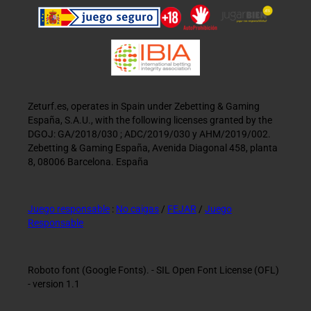
Zeturf.es, operates in Spain under Zebetting & Gaming
España, S.A.U., with the following licenses granted by the
DGOJ: GA/2018/030 ; ADC/2019/030 y AHM/2019/002.
Zebetting & Gaming España, Avenida Diagonal 458, planta
8, 08006 Barcelona. España
Juego responsable
:
No caigas
/
FEJAR
/
Juego
Responsable
Roboto font (Google Fonts). - SIL Open Font License (OFL)
- version 1.1