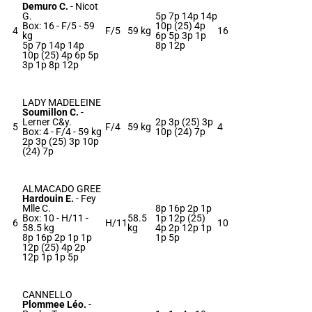
Demuro C.
-
Nicot
G.
5p 7p 14p 14p
Box: 16 -
F/5 -
59
10p (25) 4p
4
F/5
59 kg
16
kg
6p 5p 3p 1p
5p 7p 14p 14p
8p 12p
10p (25) 4p 6p 5p
3p 1p 8p 12p
LADY MADELEINE
Soumillon C.
-
Lerner C&y.
2p 3p (25) 3p
5
F/4
59 kg
4
Box: 4 -
F/4 -
59 kg
10p (24) 7p
2p 3p (25) 3p 10p
(24) 7p
ALMACADO GREE
Hardouin E.
-
Fey
Mlle C.
8p 16p 2p 1p
Box: 10 -
H/11 -
58.5
1p 12p (25)
6
H/11
10
58.5 kg
kg
4p 2p 12p 1p
8p 16p 2p 1p 1p
1p 5p
12p (25) 4p 2p
12p 1p 1p 5p
CANNELLO
Plommee Léo.
-