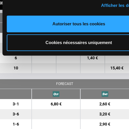
WINNINGS
Afficher les d
SINGLE
Autoriser tous les cookies
3
3,90 €
1,30 €
Cookies nécessaires uniquement
1
2,30 €
1,10 €
6
1,40 €
10
15,40 €
FORECAST
3-1
6,80 €
2,60 €
3-6
3,20 €
1-6
2,90 €