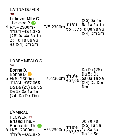
LATINA DU FER
Lelievre Mlle C.
(25) 0a 4a
-
Lelievre P.
1'13"1
5a 1a 2a 1a
4
F/5
2300m
F/5 - 2300m
-
€61,375
1a 0a 9a 9a
1'13"1
- €61,375
(24) Dm 5m
(25) 0a 4a 5a 1a
2a 1a 1a 0a 9a
9a (24) Dm 5m
LOBBY MESLOIS
Da Da (25)
Bonne D.
-
Da 5a Da
Bonne D.
1'13"4
5
H/5
2300m
5a 0a 1a 2a
H/5 - 2300m
-
€57,065
(24) Da Dm
1'13"4
- €57,065
Dm
Da Da (25) Da 5a
Da 5a 0a 1a 2a
(24) Da Dm Dm
L'AMIRAL
FLOWER
3a 7a 7a
Briand Thé.
-
(25) 1a 3a
Bonnardel Th.
1'13"6
6
H/5
2300m
1a 3a 5a
H/5 - 2300m
-
€62,875
Da 1a 5a
1'13"6
- €62,875