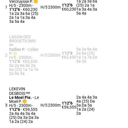
1a 2a 3a 6a
Vercruysse P.
1'12"6
(25) 2a 1a
H/5 - 2300m
-
1
H/5
2300m
€60,230
1a 3a 4a 3a
1'12"6
- €60,230
5a 4a
1a 2a 3a 6a (25)
2a 1a 1a 3a 4a
3a 5a 4a
LAGON DES
BROUETS (NR)
5a 2a 9a 4a
Callier P.
-
Callier
1'12"8
2a 6a (25)
P.
2
H/5
2300m
€62,450
1a 1a 7a 2a
H/5 - 2300m
-
9a 5a
1'12"8
- €62,450
5a 2a 9a 4a 2a
6a (25) 1a 1a 7a
2a 9a 5a
LEKEVIN
DESBOIS
2a 4a 4a 3a
Le Moel Pie.
-
Le
4a (25) Da
Moel P.
1'12"6
3
H/5
2300m
3a Da 3a
H/5 - 2300m
-
€59,555
1a 2a (24)
1'12"6
- €59,555
2a
2a 4a 4a 3a 4a
(25) Da 3a Da 3a
1a 2a (24) 2a