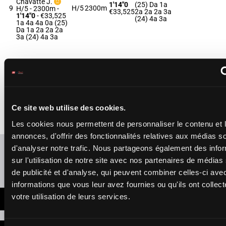
Chavatte J.
1'14"0
(25) Da 1a
9
H/5
2300m
H/5 - 2300m
-
€33,525
2a 2a 2a 3a
1'14"0
- €33,525
(24) 4a 3a
1a 4a 4a 0a (25)
Da 1a 2a 2a 2a
3a (24) 4a 3a
LOVELY LA
CHENAIE
Mortagne N.
-
Le
Da Da Da
Vexier R.
Da (25) 9a
1'13"7
10
F/5 - 2300m
-
F/5
2300m
1a Da 1a
€41,355
1'13"7
- €41,355
1a Da Da
Da Da Da Da
9a
Ce site web utilise des cookies.
(25) 9a 1a Da 1a
1a Da Da 9a
Les cookies nous permettent de personnaliser le contenu et 
annonces, d'offrir des fonctionnalités relatives aux médias s
Refresh odds
d'analyser notre trafic. Nous partageons également des info
sur l'utilisation de notre site avec nos partenaires de médias
Presence of favorite horses
de publicité et d'analyse, qui peuvent combiner celles-ci ave
informations que vous leur avez fournies ou qu'ils ont collect
votre utilisation de leurs services.
LATEST NEWS