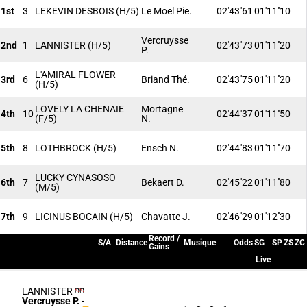
1st
3
LEKEVIN DESBOIS
(H/5)
Le Moel Pie.
02'43''61
01'11''10
Vercruysse
2nd
1
LANNISTER
(H/5)
02'43''73
01'11''20
P.
L'AMIRAL FLOWER
3rd
6
Briand Thé.
02'43''75
01'11''20
(H/5)
LOVELY LA CHENAIE
Mortagne
4th
10
02'44''37
01'11''50
(F/5)
N.
5th
8
LOTHBROCK
(H/5)
Ensch N.
02'44''83
01'11''70
LUCKY CYNASOSO
6th
7
Bekaert D.
02'45''22
01'11''80
(M/5)
7th
9
LICINUS BOCAIN
(H/5)
Chavatte J.
02'46''29
01'12''30
Record /
S/A
Distance
Musique
Odds
SG
SP
ZS
ZC
Gains
Live
LANNISTER
Vercruysse P.
-