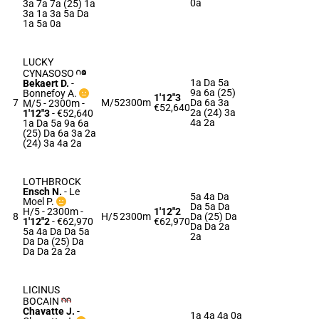
0a
3a 7a 7a (25) 1a
3a 1a 3a 5a Da
1a 5a 0a
LUCKY
CYNASOSO
1a Da 5a
Bekaert D.
-
9a 6a (25)
Bonnefoy A.
1'12"3
7
M/5
2300m
Da 6a 3a
M/5 - 2300m
-
€52,640
2a (24) 3a
1'12"3
- €52,640
4a 2a
1a Da 5a 9a 6a
(25) Da 6a 3a 2a
(24) 3a 4a 2a
LOTHBROCK
Ensch N.
-
Le
5a 4a Da
Moel P.
Da 5a Da
H/5 - 2300m
-
1'12"2
8
H/5
2300m
Da (25) Da
1'12"2
- €62,970
€62,970
Da Da 2a
5a 4a Da Da 5a
2a
Da Da (25) Da
Da Da 2a 2a
LICINUS
BOCAIN
Chavatte J.
-
1a 4a 4a 0a