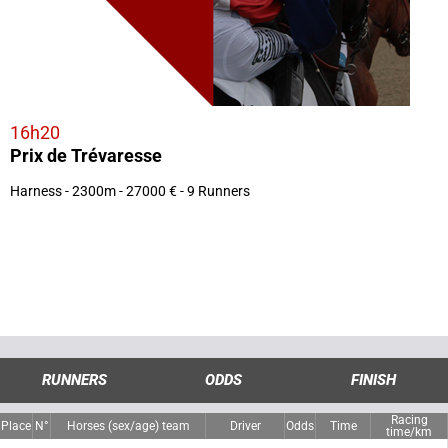
16h20
Prix de Trévaresse
Harness - 2300m - 27000 € - 9 Runners
RUNNERS
ODDS
FINISH
Racing
Place
N°
Horses (sex/age) team
Driver
Odds
Time
time/km