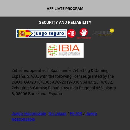
AFFILIATE PROGRAM
SECURITY AND RELIABILITY
Zeturf.es, operates in Spain under Zebetting & Gaming
España, S.A.U., with the following licenses granted by the
DGOJ: GA/2018/030 ; ADC/2019/030 y AHM/2019/002.
Zebetting & Gaming España, Avenida Diagonal 458, planta
8, 08006 Barcelona. España
Juego responsable
:
No caigas
/
FEJAR
/
Juego
Responsable