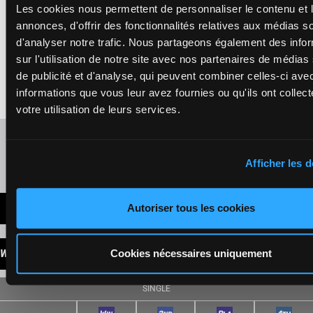
Les cookies nous permettent de personnaliser le contenu et 
CUBA DEL
DUOMO
annonces, d'offrir des fonctionnalités relatives aux médias s
Legati R.
-
4a Da 5a
Esposito A.
d'analyser notre trafic. Nous partageons également des info
2a 4a 3a
F/8 - 2300m
-
1'11"0
11
F/8
2300m
Da (25) 1a
sur l'utilisation de notre site avec nos partenaires de médias
1'11"0
-
€136,064
4a 6a 6a
€136,064
de publicité et d'analyse, qui peuvent combiner celles-ci ave
7a
4a Da 5a 2a 4a
3a Da (25) 1a
informations que vous leur avez fournies ou qu'ils ont collect
4a 6a 6a 7a
votre utilisation de leurs services.
Refresh odds
Afficher les d
Presence of favorite horses
Autoriser tous les cookies
LATEST NEWS
WINNINGS
Cookies nécessaires uniquement
SINGLE