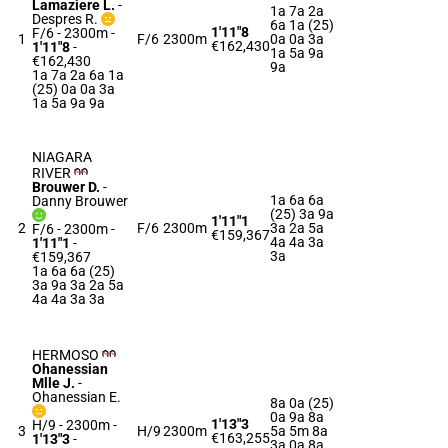
Lamaziere L.
-
1a 7a 2a
Despres R.
6a 1a (25)
1'11"8
F/6 - 2300m
-
1
F/6
2300m
0a 0a 3a
€162,430
1'11"8
-
1a 5a 9a
€162,430
9a
1a 7a 2a 6a 1a
(25) 0a 0a 3a
1a 5a 9a 9a
NIAGARA
RIVER
Brouwer D.
-
1a 6a 6a
Danny Brouwer
(25) 3a 9a
1'11"1
2
F/6
2300m
3a 2a 5a
F/6 - 2300m
-
€159,367
4a 4a 3a
1'11"1
-
3a
€159,367
1a 6a 6a (25)
3a 9a 3a 2a 5a
4a 4a 3a 3a
HERMOSO
Ohanessian
Mlle J.
-
Ohanessian E.
8a 0a (25)
0a 9a 8a
1'13"3
H/9 - 2300m
-
3
H/9
2300m
5a 5m 8a
€163,255
1'13"3
-
3a 0a 8a