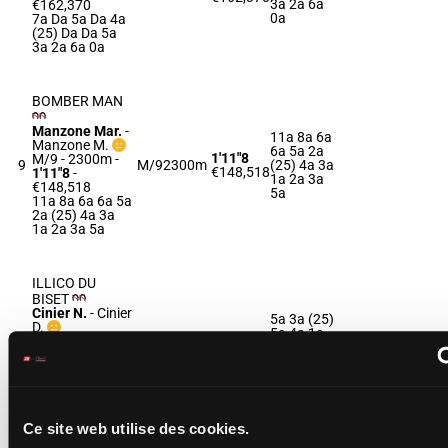
3a 2a 6a
€162,370
0a
7a Da 5a Da 4a
(25) Da Da 5a
3a 2a 6a 0a
BOMBER MAN
Manzone Mar.
-
11a 8a 6a
Manzone M.
6a 5a 2a
1'11"8
M/9 - 2300m
-
9
M/9
2300m
(25) 4a 3a
€148,518
1'11"8
-
1a 2a 3a
€148,518
5a
11a 8a 6a 6a 5a
2a (25) 4a 3a
1a 2a 3a 5a
ILLICO DU
BISET
Cinier N.
-
Cinier
5a 3a (25)
D.
5a 4a 1a
1'13"3
H/8 - 2300m
-
10
H/8
2300m
2a 1a 2a
€137,910
1'13"3
-
1a 2a 0a
€137,910
1a
5a 3a (25) 5a
4a 1a 2a 1a 2a
1a 2a 0a 1a
Ce site web utilise des cookies.