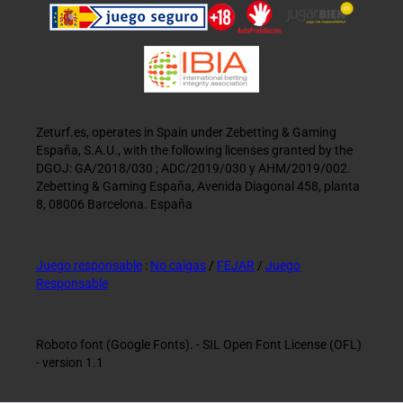
Zeturf.es, operates in Spain under Zebetting & Gaming
España, S.A.U., with the following licenses granted by the
DGOJ: GA/2018/030 ; ADC/2019/030 y AHM/2019/002.
Zebetting & Gaming España, Avenida Diagonal 458, planta
8, 08006 Barcelona. España
Juego responsable
:
No caigas
/
FEJAR
/
Juego
Responsable
Roboto font (Google Fonts). - SIL Open Font License (OFL)
- version 1.1