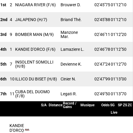
1st
2
NIAGARA RIVER
(F/6)
Brouwer D.
02'45''75
01'12''10
2nd
4
JALAPENO
(H/7)
Briand Thé.
02'45''88
01'12''10
Manzone
3rd
9
BOMBER MAN
(M/9)
02'46''11
01'12''20
Mar.
4th
1
KANDIE D'ORCO
(F/6)
Lamaziere L.
02'46''78
01'12''50
INSOLENT SOMOLLI
5th
7
Devienne K.
02'47''24
01'12''70
(H/8)
6th
10
ILLICO DU BISET
(H/8)
Cinier N.
02'47''99
01'13''00
CUBA DEL DUOMO
7th
11
Legati R.
02'49''50
01'13''70
(F/8)
Record /
S/A
Distance
Musique
Odds
SG
SP
ZS
ZC
Gains
Live
KANDIE
D'ORCO