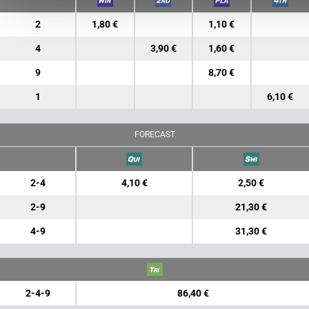
2
1,80 €
1,10 €
4
3,90 €
1,60 €
9
8,70 €
1
6,10 €
FORECAST
2-4
4,10 €
2,50 €
2-9
21,30 €
4-9
31,30 €
2-4-9
86,40 €