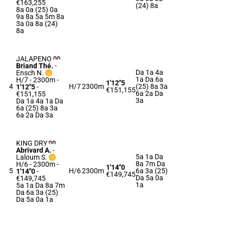
€163,255
(24) 8a
8a 0a (25) 0a
9a 8a 5a 5m 8a
3a 0a 8a (24)
8a
JALAPENO
Briand Thé.
-
Da 1a 4a
Ensch N.
1a Da 6a
H/7 - 2300m
-
1'12"5
4
H/7
2300m
(25) 8a 3a
1'12"5
-
€151,155
6a 2a Da
€151,155
3a
Da 1a 4a 1a Da
6a (25) 8a 3a
6a 2a Da 3a
KING DRY
Abrivard A.
-
5a 1a Da
Laloum S.
8a 7m Da
H/6 - 2300m
-
1'14"0
5
H/6
2300m
6a 3a (25)
1'14"0
-
€149,745
Da 5a 0a
€149,745
1a
5a 1a Da 8a 7m
Da 6a 3a (25)
Da 5a 0a 1a