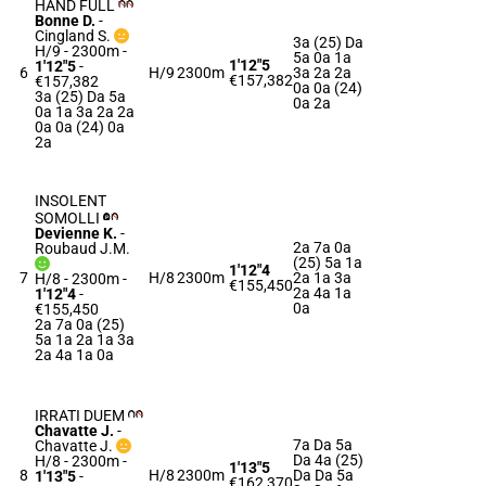
HAND FULL
Bonne D.
-
Cingland S.
3a (25) Da
H/9 - 2300m
-
5a 0a 1a
1'12"5
1'12"5
-
6
H/9
2300m
3a 2a 2a
€157,382
€157,382
0a 0a (24)
3a (25) Da 5a
0a 2a
0a 1a 3a 2a 2a
0a 0a (24) 0a
2a
INSOLENT
SOMOLLI
Devienne K.
-
2a 7a 0a
Roubaud J.M.
(25) 5a 1a
1'12"4
7
H/8
2300m
2a 1a 3a
H/8 - 2300m
-
€155,450
2a 4a 1a
1'12"4
-
0a
€155,450
2a 7a 0a (25)
5a 1a 2a 1a 3a
2a 4a 1a 0a
IRRATI DUEM
Chavatte J.
-
7a Da 5a
Chavatte J.
Da 4a (25)
H/8 - 2300m
-
1'13"5
8
H/8
2300m
Da Da 5a
1'13"5
-
€162,370