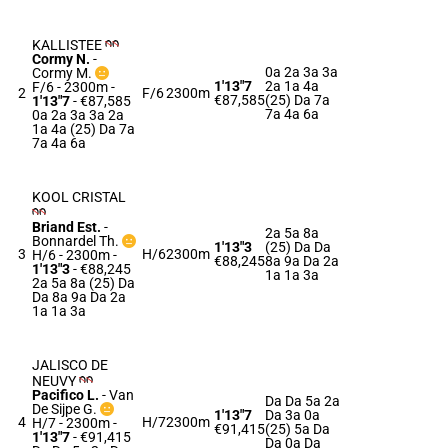
KALLISTEE
Cormy N.
-
0a 2a 3a 3a
Cormy M.
1'13"7
2a 1a 4a
F/6 - 2300m
-
2
F/6
2300m
€87,585
(25) Da 7a
1'13"7
- €87,585
7a 4a 6a
0a 2a 3a 3a 2a
1a 4a (25) Da 7a
7a 4a 6a
KOOL CRISTAL
Briand Est.
-
2a 5a 8a
Bonnardel Th.
1'13"3
(25) Da Da
3
H/6
2300m
H/6 - 2300m
-
€88,245
8a 9a Da 2a
1'13"3
- €88,245
1a 1a 3a
2a 5a 8a (25) Da
Da 8a 9a Da 2a
1a 1a 3a
JALISCO DE
NEUVY
Pacifico L.
-
Van
Da Da 5a 2a
De Sijpe G.
1'13"7
Da 3a 0a
4
H/7
2300m
H/7 - 2300m
-
€91,415
(25) 5a Da
1'13"7
- €91,415
Da 0a Da