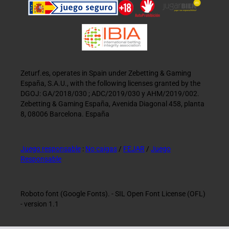
Zeturf.es, operates in Spain under Zebetting & Gaming
España, S.A.U., with the following licenses granted by the
DGOJ: GA/2018/030 ; ADC/2019/030 y AHM/2019/002.
Zebetting & Gaming España, Avenida Diagonal 458, planta
8, 08006 Barcelona. España
Juego responsable
:
No caigas
/
FEJAR
/
Juego
Responsable
Roboto font (Google Fonts). - SIL Open Font License (OFL)
- version 1.1