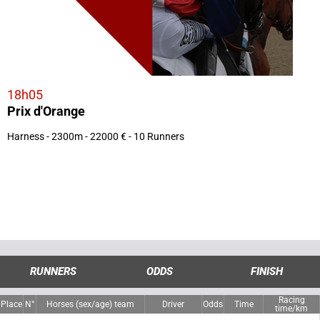
18h05
Prix d'Orange
Harness - 2300m - 22000 € - 10 Runners
RUNNERS
ODDS
FINISH
Racing
Place
N°
Horses (sex/age) team
Driver
Odds
Time
time/km