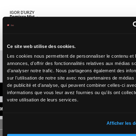
IGOR D'URZY
Demissy Mat.
-
Roubaud J.M.
(25) Da Da
H/8 - 2300m
-
1'13"2
Da 1a Da 0a
10
H/8
2300m
1'13"2
- €72,420
€72,420
0a (24) 9a
(25) Da Da Da 1a
Da 6a Da 1a
Da 0a 0a (24) 9a
Da 6a Da 1a
Ce site web utilise des cookies.
Les cookies nous permettent de personnaliser le contenu et 
Refresh odds
annonces, d'offrir des fonctionnalités relatives aux médias s
d'analyser notre trafic. Nous partageons également des info
Presence of favorite horses
sur l'utilisation de notre site avec nos partenaires de médias
de publicité et d'analyse, qui peuvent combiner celles-ci ave
LATEST NEWS
informations que vous leur avez fournies ou qu'ils ont collect
votre utilisation de leurs services.
WINNINGS
Afficher les d
SINGLE