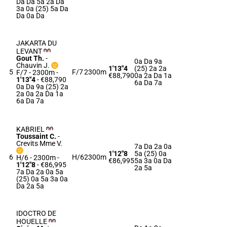
Da Da 5a 2a Da
3a 0a (25) 5a Da
Da 0a Da
JAKARTA DU
LEVANT
Gout Th.
-
0a Da 9a
Chauvin J.
1'13"4
(25) 2a 2a
5
F/7
2300m
F/7 - 2300m
-
€88,790
0a 2a Da 1a
1'13"4
- €88,790
6a Da 7a
0a Da 9a (25) 2a
2a 0a 2a Da 1a
6a Da 7a
KABRIEL
Toussaint C.
-
Crevits Mme V.
7a Da 2a 0a
1'12"8
5a (25) 0a
6
H/6
2300m
H/6 - 2300m
-
€86,995
5a 3a 0a Da
1'12"8
- €86,995
2a 5a
7a Da 2a 0a 5a
(25) 0a 5a 3a 0a
Da 2a 5a
IDOCTRO DE
HOUELLE