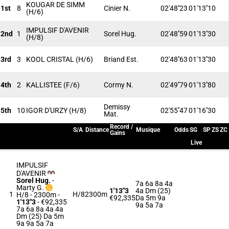
KOUGAR DE SIMM
1st
8
Cinier N.
02'48''23
01'13''10
(H/6)
IMPULSIF D'AVENIR
2nd
1
Sorel Hug.
02'48''59
01'13''30
(H/8)
3rd
3
KOOL CRISTAL
(H/6)
Briand Est.
02'48''63
01'13''30
4th
2
KALLISTEE
(F/6)
Cormy N.
02'49''79
01'13''80
Demissy
5th
10
IGOR D'URZY
(H/8)
02'55''47
01'16''30
Mat.
Record /
S/A
Distance
Musique
Odds
SG
SP
ZS
ZC
Gains
Live
IMPULSIF
D'AVENIR
Sorel Hug.
-
7a 6a 8a 4a
Marty G.
1'13"3
4a Dm (25)
1
H/8
2300m
H/8 - 2300m
-
€92,335
Da 5m 9a
1'13"3
- €92,335
9a 5a 7a
7a 6a 8a 4a 4a
Dm (25) Da 5m
9a 9a 5a 7a