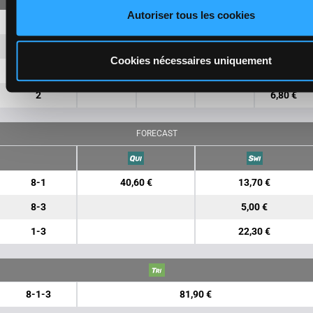
Autoriser tous les cookies
8
1,70 €
1,50 €
1
17,90 €
5,00 €
Cookies nécessaires uniquement
3
2,00 €
2
6,80 €
FORECAST
8-1
40,60 €
13,70 €
8-3
5,00 €
1-3
22,30 €
8-1-3
81,90 €