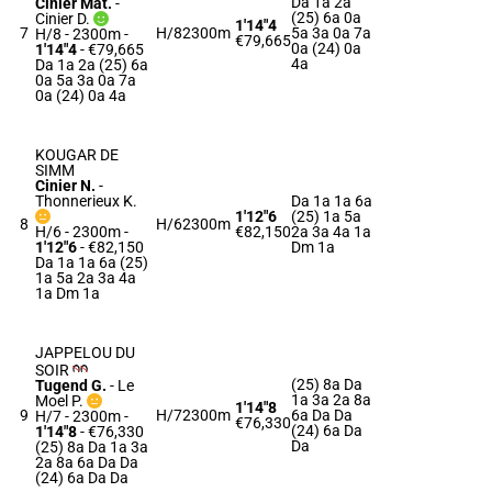
Da 1a 2a
Cinier Mat.
-
(25) 6a 0a
Cinier D.
1'14"4
7
H/8
2300m
5a 3a 0a 7a
H/8 - 2300m
-
€79,665
0a (24) 0a
1'14"4
- €79,665
4a
Da 1a 2a (25) 6a
0a 5a 3a 0a 7a
0a (24) 0a 4a
KOUGAR DE
SIMM
Cinier N.
-
Thonnerieux K.
Da 1a 1a 6a
1'12"6
(25) 1a 5a
8
H/6
2300m
H/6 - 2300m
-
€82,150
2a 3a 4a 1a
1'12"6
- €82,150
Dm 1a
Da 1a 1a 6a (25)
1a 5a 2a 3a 4a
1a Dm 1a
JAPPELOU DU
SOIR
(25) 8a Da
Tugend G.
-
Le
1a 3a 2a 8a
Moel P.
1'14"8
9
H/7
2300m
6a Da Da
H/7 - 2300m
-
€76,330
(24) 6a Da
1'14"8
- €76,330
Da
(25) 8a Da 1a 3a
2a 8a 6a Da Da
(24) 6a Da Da