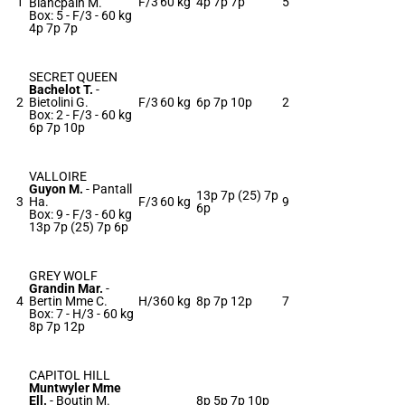
1
F/3
60 kg
4p 7p 7p
5
Blancpain M.
Box: 5 -
F/3 -
60 kg
4p 7p 7p
SECRET QUEEN
Bachelot T.
-
2
Bietolini G.
F/3
60 kg
6p 7p 10p
2
Box: 2 -
F/3 -
60 kg
6p 7p 10p
VALLOIRE
Guyon M.
-
Pantall
13p 7p (25) 7p
3
Ha.
F/3
60 kg
9
6p
Box: 9 -
F/3 -
60 kg
13p 7p (25) 7p 6p
GREY WOLF
Grandin Mar.
-
4
Bertin Mme C.
H/3
60 kg
8p 7p 12p
7
Box: 7 -
H/3 -
60 kg
8p 7p 12p
CAPITOL HILL
Muntwyler Mme
Ell.
-
Boutin M.
8p 5p 7p 10p