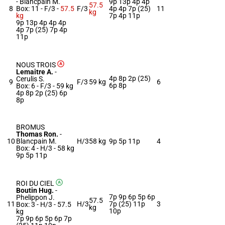
-
Blancpain M.
9p 13p 4p 4p
57.5
8
Box: 11 -
F/3 -
57.5
F/3
4p 4p 7p (25)
11
kg
kg
7p 4p 11p
9p 13p 4p 4p 4p
4p 7p (25) 7p 4p
11p
NOUS TROIS
Lemaitre A.
-
4p 8p 2p (25)
Cerulis S.
9
F/3
59 kg
6
6p 8p
Box: 6 -
F/3 -
59 kg
4p 8p 2p (25) 6p
8p
BROMUS
Thomas Ron.
-
10
Blancpain M.
H/3
58 kg
9p 5p 11p
4
Box: 4 -
H/3 -
58 kg
9p 5p 11p
ROI DU CIEL
Boutin Hug.
-
7p 9p 6p 5p 6p
Phelippon J.
57.5
11
H/3
7p (25) 11p
3
Box: 3 -
H/3 -
57.5
kg
10p
kg
7p 9p 6p 5p 6p 7p