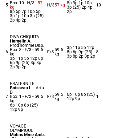
Box: 10 -
H/3 -
57
5p 3p 1p 10p
5
H/3
57 kg
10
kg
3p (25) 2p 4p
8p 5p 7p 10p 5p
2p
3p 1p 10p 3p (25)
2p 4p 2p
DIVA CHIQUITA
Hamelin A.
-
Prod'homme D&p.
3p 11p 5p 12p
Box: 8 -
F/3 -
59.5
59.5
6
F/3
8p 6p 9p (25)
8
kg
kg
3p 8p 2p 3p 2p
3p 11p 5p 12p 8p
6p 9p (25) 3p 8p
2p 3p 2p
FRATERNITE
Boisseau L.
-
Artu
D.
59.5
6p 10p 8p (25)
7
Box: 1 -
F/3 -
59.5
F/3
1
kg
12p 9p
kg
6p 10p 8p (25)
12p 9p
VOYAGE
OLYMPIQUE
Molins Mme Amb.