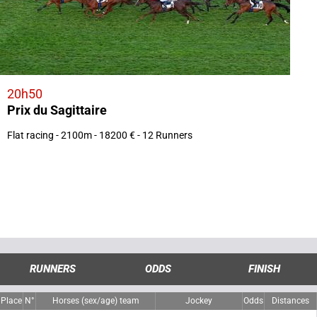
20h50
Prix du Sagittaire
Flat racing - 2100m - 18200 € - 12 Runners
RUNNERS
ODDS
FINISH
Place
N°
Horses (sex/age) team
Jockey
Odds
Distances