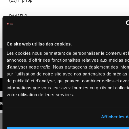
(25) 11p 10p
DANAFLO
Provost D.
-
Barberot Y.
56.5
10p 8p 12p 5p
12
Box: 12 -
F/3 -
56.5
F/3
12
kg
(25) 14p
kg
10p 8p 12p 5p
(25) 14p
Ce site web utilise des cookies.
Les cookies nous permettent de personnaliser le contenu et 
Refresh odds
annonces, d'offrir des fonctionnalités relatives aux médias s
d'analyser notre trafic. Nous partageons également des info
Presence of favorite horses
sur l'utilisation de notre site avec nos partenaires de médias
de publicité et d'analyse, qui peuvent combiner celles-ci ave
LATEST NEWS
informations que vous leur avez fournies ou qu'ils ont collect
votre utilisation de leurs services.
WINNINGS
Afficher les d
SINGLE