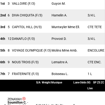
1st
3
VALLOIRE
(F/3)
Guyon M.
2nd
6
DIVA CHIQUITA
(F/3)
Hamelin A.
3/4 L
3rd
5
CAPITOL HILL
(H/3)
Muntwyler Mme Ell.
CTE TETE
4th
12
DANAFLO
(F/3)
Provost D.
3/4 L
5th
8
VOYAGE OLYMPIQUE
(F/3)
Molins Mme Amb.
ENCOLURE
6th
9
NOUS TROIS
(F/3)
Lemaitre A.
CTE ENC.
7th
7
FRATERNITE
(F/3)
Boisseau L.
1 L
S/A
Weight
Musique
Lane
Odds
SG
SP
ZS
ZC
Live
ZENAYAH
Soumillon C.
-