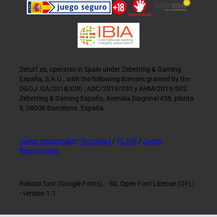
Zeturf.es, operates in Spain under Zebetting & Gaming
España, S.A.U., with the following licenses granted by the
DGOJ: GA/2018/030 ; ADC/2019/030 y AHM/2019/002.
Zebetting & Gaming España, Avenida Diagonal 458, planta
8, 08006 Barcelona. España
Juego responsable
:
No caigas
/
FEJAR
/
Juego
Responsable
Roboto font (Google Fonts). - SIL Open Font License (OFL)
- version 1.1