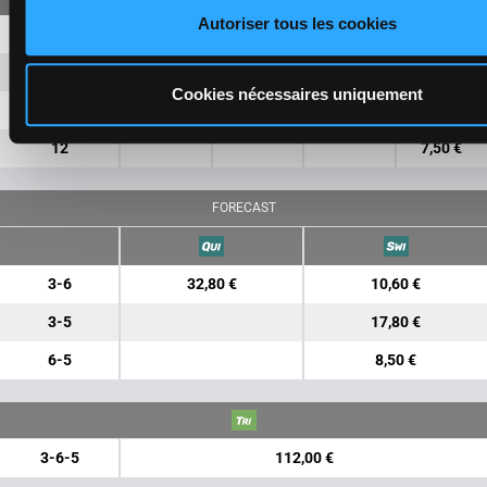
Autoriser tous les cookies
3
13,60 €
3,70 €
6
5,80 €
1,90 €
Cookies nécessaires uniquement
5
3,20 €
12
7,50 €
FORECAST
3-6
32,80 €
10,60 €
3-5
17,80 €
6-5
8,50 €
3-6-5
112,00 €