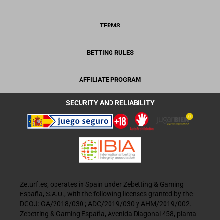
TERMS
BETTING RULES
AFFILIATE PROGRAM
SECURITY AND RELIABILITY
Zeturf.es, operates in Spain under Zebetting & Gaming
España, S.A.U., with the following licenses granted by the
DGOJ: GA/2018/030 ; ADC/2019/030 y AHM/2019/002.
Zebetting & Gaming España, Avenida Diagonal 458, planta