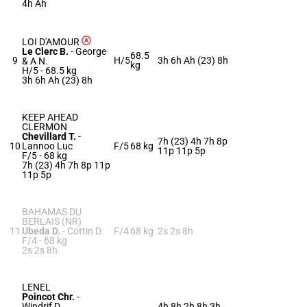
4h Ah
LOI D'AMOUR
Le Clerc B.
-
George
68.5
9
H/5
3h 6h Ah (23) 8h
& A N.
kg
H/5 -
68.5 kg
3h 6h Ah (23) 8h
KEEP AHEAD
CLERMON
Chevillard T.
-
7h (23) 4h 7h 8p
10
Lannoo Luc
F/5
68 kg
11p 11p 5p
F/5 -
68 kg
7h (23) 4h 7h 8p 11p
11p 5p
BAHAMAS DU
BERLAIS (NR)
11
Ubeda D.
-
Cottin D.
F/4
68 kg
2s 2s 8h
F/4 -
68 kg
2s 2s 8h
LENEL
Poincot Chr.
-
Windrif D.
4h 8h 2h 8h 3h