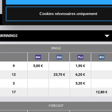
Presence of favorite horses
Cookies nécessaires uniquement
LATEST NEWS
WINNINGS
SINGLE
9
5,00 €
1,90 €
12
23,70 €
6,20 €
3
5,20 €
17
12,80 €
FORECAST