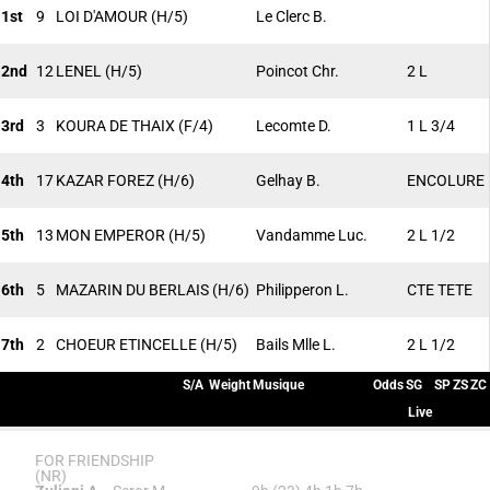
1st
9
LOI D'AMOUR
(H/5)
Le Clerc B.
2nd
12
LENEL
(H/5)
Poincot Chr.
2 L
3rd
3
KOURA DE THAIX
(F/4)
Lecomte D.
1 L 3/4
4th
17
KAZAR FOREZ
(H/6)
Gelhay B.
ENCOLURE
5th
13
MON EMPEROR
(H/5)
Vandamme Luc.
2 L 1/2
6th
5
MAZARIN DU BERLAIS
(H/6)
Philipperon L.
CTE TETE
7th
2
CHOEUR ETINCELLE
(H/5)
Bails Mlle L.
2 L 1/2
S/A
Weight
Musique
Odds
SG
SP
ZS
ZC
Live
FOR FRIENDSHIP
(NR)