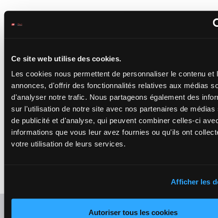
COOL HEART
Lestrade B.
-
4h 5h 5h (23) 6h
Lequien C.
66.5
16
H/5
7h 11p 7p 12p 2p
H/5 -
66.5 kg
kg
7p 5p 7p
4h 5h 5h (23) 6h 7h
11p 7p 12p 2p 7p 5p
Ce site web utilise des cookies.
7p
Les cookies nous permettent de personnaliser le contenu et 
KAZAR FOREZ
annonces, d'offrir des fonctionnalités relatives aux médias s
Gelhay B.
-
Micky
d'analyser notre trafic. Nous partageons également des info
17
Hammond
H/6
66 kg
2h Ah 6h
H/6 -
66 kg
sur l'utilisation de notre site avec nos partenaires de médias
2h Ah 6h
de publicité et d'analyse, qui peuvent combiner celles-ci ave
informations que vous leur avez fournies ou qu'ils ont collect
KANSAS DU SEUIL
votre utilisation de leurs services.
Marchand Bas.
-
6h Ah 3h 7h (23)
18
F/5
62 kg
Geffriaud Mme S.
6h 3h 8p 5p
F/5 -
62 kg
6h Ah 3h 7h (23) 6h
3h 8p 5p
Afficher les d
Refresh odds
Autoriser tous les cookies