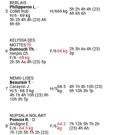
BERLAIS
Philipperon L.
-
5h 2h 4h 4h (23)
5
Collet Rob.
H/6
69 kg
Ah 6h 6h
H/6 -
69 kg
5h 2h 4h 4h (23) Ah
6h 6h
KELYSSA DES
MOTTES
2h 3h As 4h (23)
Dumouch Th.
-
6
F/6
68 kg
3p
Herpin Ch.
F/6 -
68 kg
2h 3h As 4h (23) 3p
NEMO LISES
Beaurain T.
-
Carayon J.
68.5
4h 1h 4h 10h (23)
7
H/5
H/5 -
68.5 kg
kg
9h 10h 3h Tp
4h 1h 4h 10h (23) 9h
10h 3h Tp
NUPSALA NOLIMIT
Poincot R.
-
D'
Andigne E.
64.5
7h 12h 5h Th 2h
8
F/6
F/6 -
64.5 kg
kg
(23) 4h Ah
7h 12h 5h Th 2h (23)