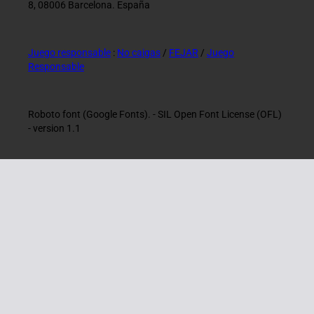
8, 08006 Barcelona. España
Juego responsable
:
No caigas
/
FEJAR
/
Juego
Responsable
Roboto font (Google Fonts). - SIL Open Font License (OFL)
- version 1.1