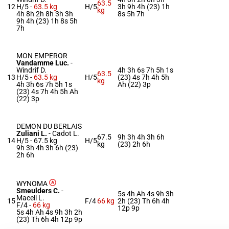
63.5
12
H/5 -
63.5 kg
H/5
3h 9h 4h (23) 1h
kg
4h 8h 2h 8h 3h 3h
8s 5h 7h
9h 4h (23) 1h 8s 5h
7h
MON EMPEROR
Vandamme Luc.
-
Windrif D.
4h 3h 6s 7h 5h 1s
63.5
13
H/5 -
63.5 kg
H/5
(23) 4s 7h 4h 5h
kg
4h 3h 6s 7h 5h 1s
Ah (22) 3p
(23) 4s 7h 4h 5h Ah
(22) 3p
DEMON DU BERLAIS
Zuliani L.
-
Cadot L.
67.5
9h 3h 4h 3h 6h
14
H/5 -
67.5 kg
H/5
kg
(23) 2h 6h
9h 3h 4h 3h 6h (23)
2h 6h
WYNOMA
Smeulders C.
-
5s 4h Ah 4s 9h 3h
Maceli L.
15
F/4
66 kg
2h (23) Th 6h 4h
F/4 -
66 kg
12p 9p
5s 4h Ah 4s 9h 3h 2h
(23) Th 6h 4h 12p 9p