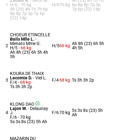
Zuliani A.
-
Seror M.
9h (23) 4h 1h 7h
1
H/6 -
70 kg
H/6
70 kg
6p 8p 8p 7p 3p
9h (23) 4h 1h 7h 6p
7p 6p (22) 14p
8p 8p 7p 3p 7p 6p
(22) 14p
CHOEUR ETINCELLE
Bails Mlle L.
-
Menato Mme G.
Ah 8h (23) 6h 5h
2
H/5
66 kg
H/5 -
66 kg
4h 5h
Ah 8h (23) 6h 5h 4h
5h
KOURA DE THAIX
Lecomte D.
-
Viel L.
3
F/4
68 kg
Ts 3h 3h 2p
F/4 -
68 kg
Ts 3h 3h 2p
KLONG DAO
Lajon W.
-
Delaunay
5s 3s 8s (23) 5h
4
F/6
70 kg
J.
Ah
F/6 -
70 kg
5s 3s 8s (23) 5h Ah
MAZARIN DU