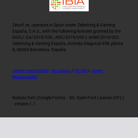
Zeturf.es, operates in Spain under Zebetting & Gaming
España, S.A.U., with the following licenses granted by the
DGOJ: GA/2018/030 ; ADC/2019/030 y AHM/2019/002.
Zebetting & Gaming España, Avenida Diagonal 458, planta
8, 08006 Barcelona. España
Juego responsable
:
No caigas
/
FEJAR
/
Juego
Responsable
Roboto font (Google Fonts). - SIL Open Font License (OFL)
- version 1.1