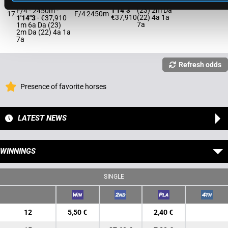
1m 6a Da
Mottier M.
1'14"3
(23) 2m Da
F/4 - 2450m
-
17
F/4
2450m
€37,910
(22) 4a 1a
1'14"3
- €37,910
7a
1m 6a Da (23)
2m Da (22) 4a 1a
7a
Refresh odds
Presence of favorite horses
LATEST NEWS
WINNINGS
SINGLE
12
5,50 €
2,40 €