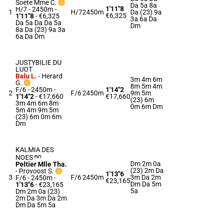
Soete Mme C.
Da 5a 8a
1'11"8
H/7 - 2450m
-
1
H/7
2450m
Da (23) 9a
€6,325
1'11"8
- €6,325
3a 6a Da
Da 5a Da Da 5a
Dm
8a Da (23) 9a 3a
6a Da Dm
JUSTYBILIE DU
LUOT
Balu L.
-
Herard
3m 4m 6m
G.
8m 5m 4m
F/6 - 2450m
-
1'14"2
2
F/6
2450m
9m 5m
1'14"2
- €17,660
€17,660
(23) 6m
3m 4m 6m 8m
0m 6m Dm
5m 4m 9m 5m
(23) 6m 0m 6m
Dm
KALMIA DES
NOES
Dm 2m 0a
Peltier Mlle Tha.
(23) 2m Da
-
Provoost S.
1'13"6
3
F/6
2450m
3m Da 2m
F/6 - 2450m
-
€23,165
Dm Da 5m
1'13"6
- €23,165
5a
Dm 2m 0a (23)
2m Da 3m Da 2m
Dm Da 5m 5a