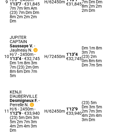
9
H/6
2450m
7m Dm Dm
1'13"7
- €31,845
€31,845
8m 2m 2m
7m 7m 9m Am
2m Dm
(23) 7m Dm Dm
8m 2m 2m 2m
Dm
JUPITER
CAPTAIN
Saussaye V.
-
Dm 1m 8m
Jaulneau N.
3m 7m
H/7 - 2450m
-
1'13"4
10
H/7
2450m
(23) 2m
1'13"4
- €32,745
€32,745
0m 8m 6m
Dm 1m 8m 3m
Dm 7m 5m
7m (23) 2m 0m
8m 6m Dm 7m
5m
KENJI
D'AUBERVILLE
Desmigneux F.
-
(23) 5m
Perrelle N.
Dm 3m 5m
H/6 - 2450m
-
1'12"9
11
H/6
2450m
2m 7m 3m
1'12"9
- €33,940
€33,940
4m 2m 4m
(23) 5m Dm 3m
3m Dm
5m 2m 7m 3m
4m 2m 4m 3m
Dm