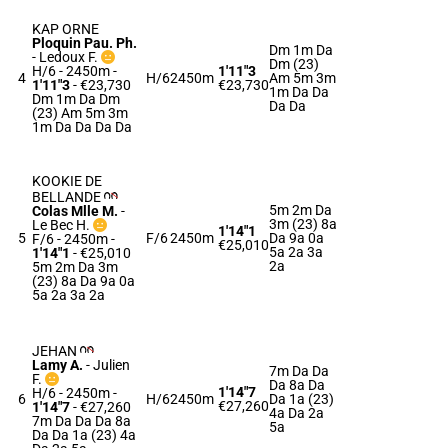
KAP ORNE
Ploquin Pau. Ph.
Dm 1m Da
-
Ledoux F.
Dm (23)
H/6 - 2450m
-
1'11"3
4
H/6
2450m
Am 5m 3m
1'11"3
- €23,730
€23,730
1m Da Da
Dm 1m Da Dm
Da Da
(23) Am 5m 3m
1m Da Da Da Da
KOOKIE DE
BELLANDE
5m 2m Da
Colas Mlle M.
-
3m (23) 8a
Le Bec H.
1'14"1
5
F/6
2450m
Da 9a 0a
F/6 - 2450m
-
€25,010
5a 2a 3a
1'14"1
- €25,010
2a
5m 2m Da 3m
(23) 8a Da 9a 0a
5a 2a 3a 2a
JEHAN
Lamy A.
-
Julien
7m Da Da
F.
Da 8a Da
1'14"7
H/6 - 2450m
-
6
H/6
2450m
Da 1a (23)
€27,260
1'14"7
- €27,260
4a Da 2a
7m Da Da Da 8a
5a
Da Da 1a (23) 4a