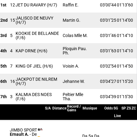
1st
12
JET DU RAVARY
(H/7)
Raffin E.
03'00''44
01'13''60
JALISCO DE NEUVY
2nd
15
Martin G.
03'01''25
01'14''00
(H/7)
KOOKIE DE BELLANDE
3rd
5
Colas Mlle M.
03'01''46
01'14''10
(F/6)
Ploquin Pau.
4th
4
KAP ORNE
(H/6)
03'01''63
01'14''10
Ph.
5th
7
KING OF JIEL
(H/6)
Voisin A.
03'02''54
01'14''50
JACKPOT DE NILREM
6th
16
Jehanne W.
03'04''27
01'15''20
(H/7)
KALMIA DES NOES
Peltier Mlle
7th
3
03'04''39
01'15''30
(F/6)
Tha.
Record /
S/A
Distance
Musique
Odds
SG
SP
ZS
ZC
Gains
Live
JIMBO SPORT
Ernault A.
-
De
Da 5a Da