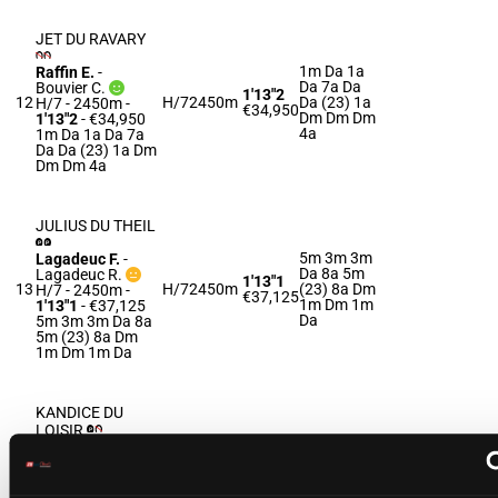
JET DU RAVARY
1m Da 1a
Raffin E.
-
Da 7a Da
Bouvier C.
1'13"2
12
H/7
2450m
Da (23) 1a
H/7 - 2450m
-
€34,950
Dm Dm Dm
1'13"2
- €34,950
4a
1m Da 1a Da 7a
Da Da (23) 1a Dm
Dm Dm 4a
JULIUS DU THEIL
5m 3m 3m
Lagadeuc F.
-
Da 8a 5m
Lagadeuc R.
1'13"1
13
H/7
2450m
(23) 8a Dm
H/7 - 2450m
-
€37,125
1m Dm 1m
1'13"1
- €37,125
Da
5m 3m 3m Da 8a
5m (23) 8a Dm
1m Dm 1m Da
KANDICE DU
LOISIR
Joly M.
-
Cuiller
6m Da 2m
C.
1'14"7
8a (23) 7m
14
F/6
2450m
F/6 - 2450m
-
€37,200
1m 2a 2a
1'14"7
- €37,200