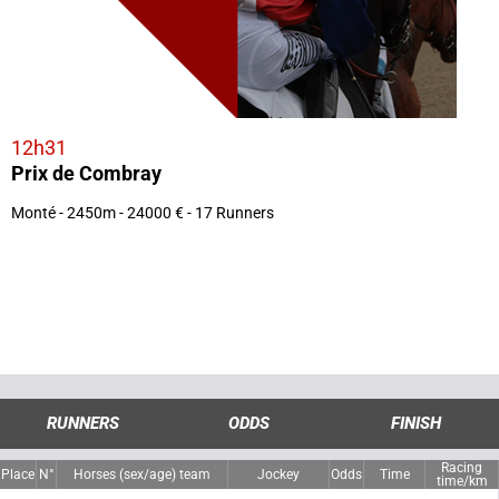
12h31
Prix de Combray
Monté - 2450m - 24000 € - 17 Runners
RUNNERS
ODDS
FINISH
Racing
Place
N°
Horses (sex/age) team
Jockey
Odds
Time
time/km