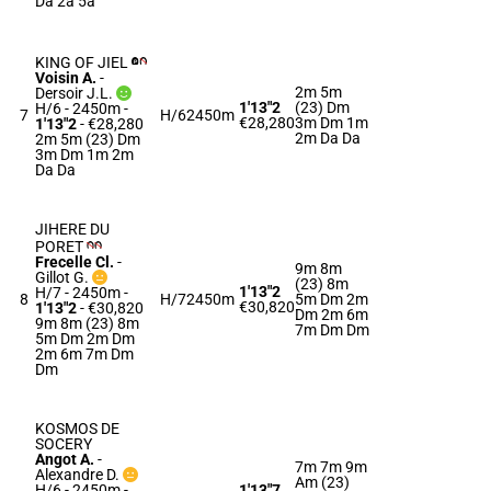
Da 2a 5a
KING OF JIEL
Voisin A.
-
2m 5m
Dersoir J.L.
1'13"2
(23) Dm
H/6 - 2450m
-
7
H/6
2450m
€28,280
3m Dm 1m
1'13"2
- €28,280
2m Da Da
2m 5m (23) Dm
3m Dm 1m 2m
Da Da
JIHERE DU
PORET
Frecelle Cl.
-
9m 8m
Gillot G.
(23) 8m
1'13"2
H/7 - 2450m
-
8
H/7
2450m
5m Dm 2m
€30,820
1'13"2
- €30,820
Dm 2m 6m
9m 8m (23) 8m
7m Dm Dm
5m Dm 2m Dm
2m 6m 7m Dm
Dm
KOSMOS DE
SOCERY
Angot A.
-
7m 7m 9m
Alexandre D.
Am (23)
H/6 - 2450m
-
1'13"7