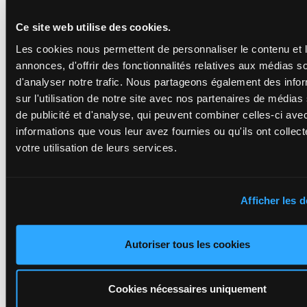
2a
6m Da 2m 8a
(23) 7m 1m 2a
2a 2a
Ce site web utilise des cookies.
Les cookies nous permettent de personnaliser le contenu et 
JALISCO DE
annonces, d'offrir des fonctionnalités relatives aux médias s
NEUVY
d'analyser notre trafic. Nous partageons également des info
8m 6a 5a
Martin G.
-
Van
6m 1a 9a
De Sijpe G.
1'13"7
sur l'utilisation de notre site avec nos partenaires de médias
15
H/7
2450m
Da (23) Da
H/7 - 2450m
-
€37,400
9a Da 1a
1'13"7
- €37,400
de publicité et d'analyse, qui peuvent combiner celles-ci ave
1a
8m 6a 5a 6m 1a
informations que vous leur avez fournies ou qu'ils ont collect
9a Da (23) Da 9a
Da 1a 1a
votre utilisation de leurs services.
JACKPOT DE
NILREM
Jehanne W.
-
Le
Da Da (23)
Afficher les d
Bec J.E.
0m 9a Da
1'14"4
16
H/7 - 2450m
-
H/7
2450m
6m 1a 3m
€37,550
1'14"4
- €37,550
3m 2m 6a
Da Da (23) 0m 9a
2m
Autoriser tous les cookies
Da 6m 1a 3m 3m
2m 6a 2m
Cookies nécessaires uniquement
KARA MIA
Mottier M.
-