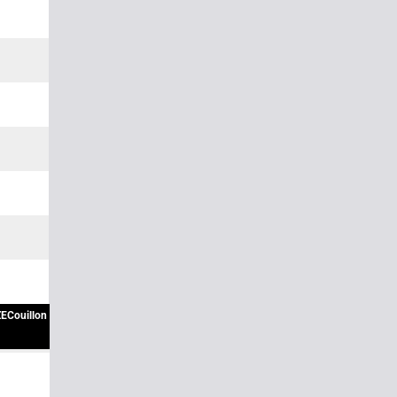
ECouillon