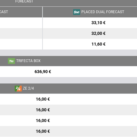
FORECAST
CAST
PLACED DUAL FORECAST
33,10 €
32,00 €
11,60 €
TRIFECTA BOX
636,90 €
ZE 2/4
16,00 €
16,00 €
16,00 €
16,00 €