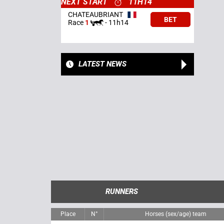
NEXT START
11H14
CHATEAUBRIANT
BET
Race
1
-
11h14
LATEST NEWS
RUNNERS
Place
N°
Horses (sex/age) team