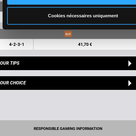
Cookies nécessaires uniquement
4-2-3
17,80 €
4-2-3-1
41,70 €
OUR TIPS
OUR CHOICE
RESPONSIBLE GAMING INFORMATION