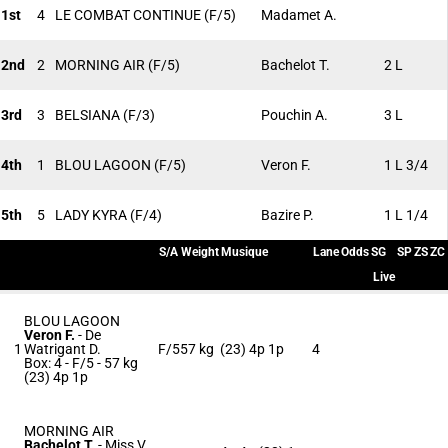
1st
4
LE COMBAT CONTINUE
(F/5)
Madamet A.
2nd
2
MORNING AIR
(F/5)
Bachelot T.
2 L
3rd
3
BELSIANA
(F/3)
Pouchin A.
3 L
4th
1
BLOU LAGOON
(F/5)
Veron F.
1 L 3/4
5th
5
LADY KYRA
(F/4)
Bazire P.
1 L 1/4
S/A
Weight
Musique
Lane
Odds
SG
SP
ZS
ZC
Live
BLOU LAGOON
Veron F.
-
De
1
Watrigant D.
F/5
57 kg
(23) 4p 1p
4
Box: 4 -
F/5 -
57 kg
(23) 4p 1p
MORNING AIR
Bachelot T.
-
Miss V