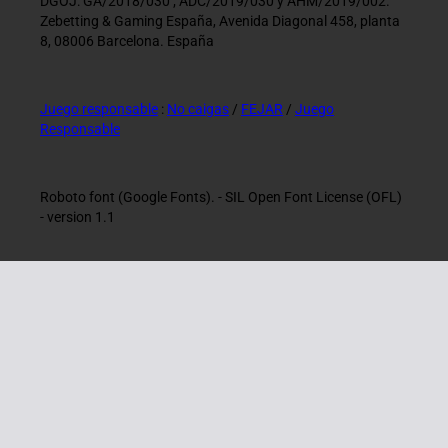
DGOJ: GA/2018/030 ; ADC/2019/030 y AHM/2019/002.
Zebetting & Gaming España, Avenida Diagonal 458, planta
8, 08006 Barcelona. España
Juego responsable
:
No caigas
/
FEJAR
/
Juego
Responsable
Roboto font (Google Fonts). - SIL Open Font License (OFL)
- version 1.1