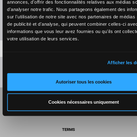
- 13 -
annonces, d'offrir des fonctionnalités relatives aux médias s
16
d'analyser notre trafic. Nous partageons également des info
Final result : 5 - 6 - 17 - 12 - 7 - 13 - 16
sur l'utilisation de notre site avec nos partenaires de médias
de publicité et d'analyse, qui peuvent combiner celles-ci ave
Presence of favorite horses
informations que vous leur avez fournies ou qu'ils ont collect
votre utilisation de leurs services.
Afficher les d
Autoriser tous les cookies
RESPONSIBLE GAMING INFORMATION
Cookies nécessaires uniquement
SELF-EXCLUSION
TERMS