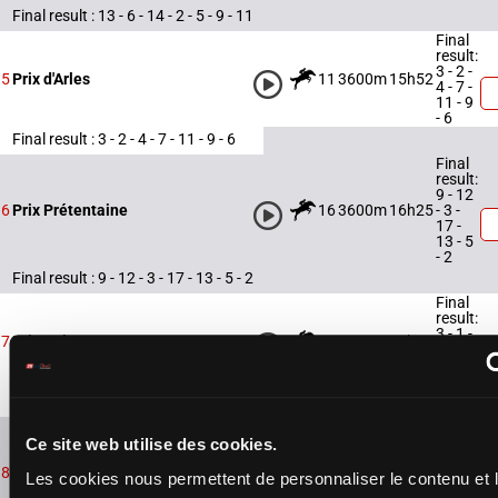
Final result : 13 - 6 - 14 - 2 - 5 - 9 - 11
Final
result:
3 - 2 -
11
3600m
15h52
5
Prix d'Arles
4 - 7 -
11 - 9
- 6
Final result : 3 - 2 - 4 - 7 - 11 - 9 - 6
Final
result:
9 - 12
16
3600m
16h25
- 3 -
6
Prix Prétentaine
17 -
13 - 5
- 2
Final result : 9 - 12 - 3 - 17 - 13 - 5 - 2
Final
result:
3 - 1 -
13
4400m
17h07
7
Prix Saint-Sauveur
10 - 9
- 12 -
11 - 2
Final result : 3 - 1 - 10 - 9 - 12 - 11 - 2
Final
result:
Ce site web utilise des cookies.
5 - 6 -
17
3600m
17h44
17 -
8
Prix Le Gualès de Mézaubran
Les cookies nous permettent de personnaliser le contenu et 
12 - 7