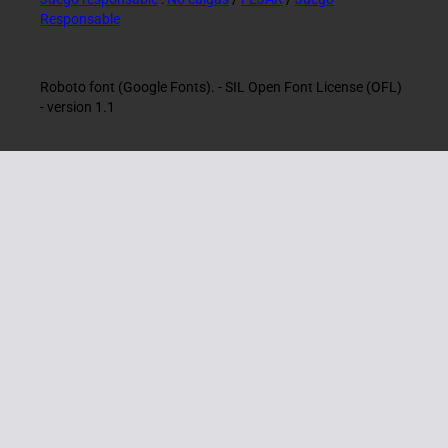
Responsable
Roboto font (Google Fonts). - SIL Open Font License (OFL)
- version 1.1