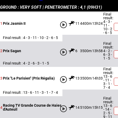
GROUND : VERY SOFT | PENETROMETER : 4,1 (
09H31
)
Final
result:
4 - 3 -
11
4400m
13h24
1
Prix Jasmin II
11 -
10 - 2
- 6 - 5
Final result : 4 - 3 - 11 - 10 - 2 - 6 - 5
Final
result:
6
3500m
13h58
4 - 2 -
2
Prix Sagan
6 - 3 -
1 - 5
Final result : 4 - 2 - 6 - 3 - 1 - 5
Final
result:
13 - 6
13
3500m
14h33
3
Prix "Le Parisien" (Prix Régalia)
- 11 -
3 - 1 -
7 - 4
Final result : 13 - 6 - 11 - 3 - 1 - 7 - 4
Final
result:
Racing TV Grande Course de Haies
13 - 6
14
5100m
15h15
4
- 14 -
d'Auteuil
2 - 5 -
9 - 11