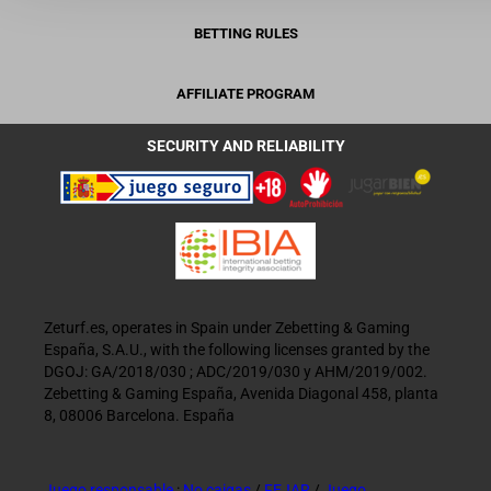
BETTING RULES
AFFILIATE PROGRAM
SECURITY AND RELIABILITY
Zeturf.es, operates in Spain under Zebetting & Gaming
España, S.A.U., with the following licenses granted by the
DGOJ: GA/2018/030 ; ADC/2019/030 y AHM/2019/002.
Zebetting & Gaming España, Avenida Diagonal 458, planta
8, 08006 Barcelona. España
Juego responsable
:
No caigas
/
FEJAR
/
Juego