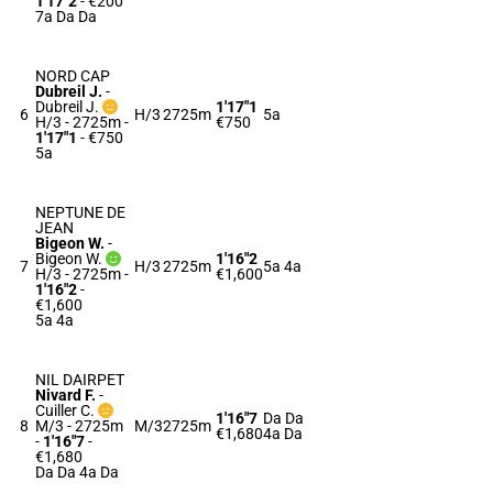
1'17"2
- €200
7a Da Da
NORD CAP
Dubreil J.
-
Dubreil J.
1'17"1
6
H/3
2725m
5a
H/3 - 2725m
-
€750
1'17"1
- €750
5a
NEPTUNE DE
JEAN
Bigeon W.
-
Bigeon W.
1'16"2
7
H/3
2725m
5a 4a
H/3 - 2725m
-
€1,600
1'16"2
-
€1,600
5a 4a
NIL DAIRPET
Nivard F.
-
Cuiller C.
1'16"7
Da Da
8
M/3 - 2725m
M/3
2725m
€1,680
4a Da
-
1'16"7
-
€1,680
Da Da 4a Da