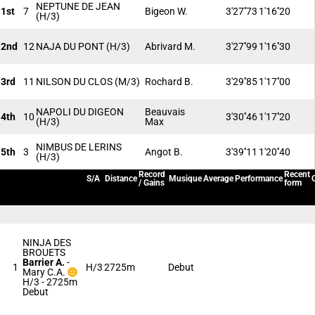
NEPTUNE DE JEAN
1st
7
Bigeon W.
3'27''73
1'16''20
(H/3)
2nd
12
NAJA DU PONT
(H/3)
Abrivard M.
3'27''99
1'16''30
3rd
11
NILSON DU CLOS
(M/3)
Rochard B.
3'29''85
1'17''00
NAPOLI DU DIGEON
Beauvais
4th
10
3'30''46
1'17''20
(H/3)
Max
NIMBUS DE LERINS
5th
3
Angot B.
3'39''11
1'20''40
(H/3)
Record
Recent
S/A
Distance
Musique
Average
Performance
/ Gains
form
NINJA DES
BROUETS
Barrier A.
-
1
H/3
2725m
Debut
Mary C.A.
H/3 - 2725m
Debut