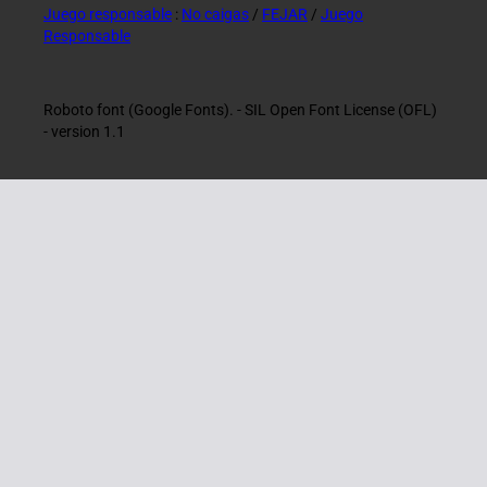
Juego responsable
:
No caigas
/
FEJAR
/
Juego
Responsable
Roboto font (Google Fonts). - SIL Open Font License (OFL)
- version 1.1