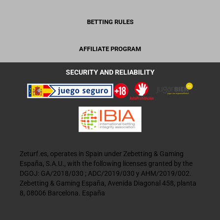
BETTING RULES
AFFILIATE PROGRAM
SECURITY AND RELIABILITY
Zeturf.es, operates in Spain under Zebetting & Gaming
España, S.A.U., with the following licenses granted by the
DGOJ: GA/2018/030 ; ADC/2019/030 y AHM/2019/002.
Zebetting & Gaming España, Avenida Diagonal 458, planta
8, 08006 Barcelona. España