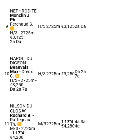
NEPHRODITE
Monclin J.
Ph.
-
Ferchaud S.
9
H/3
2725m
€3,125
2a Da
H/3 - 2725m
-
€3,125
2a Da
NAPOLI DU
DIGEON
Beauvais
Max
-
Dreux
Da 2a
10
H/3
2725m
€3,250
C.
7a
H/3 - 2725m
-
€3,250
Da 2a 7a
NILSON DU
CLOS
Rochard B.
-
Raffegeau
1'17"4
4a 3a
11
M/3
2725m
Th.
€4,280
4a
M/3 - 2725m
-
1'17"4
-
€4,280