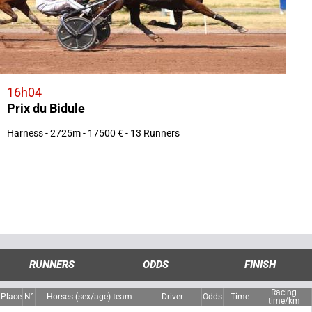
16h04
Prix du Bidule
Harness - 2725m - 17500 € - 13 Runners
RUNNERS
ODDS
FINISH
Racing
Place
N°
Horses (sex/age) team
Driver
Odds
Time
time/km