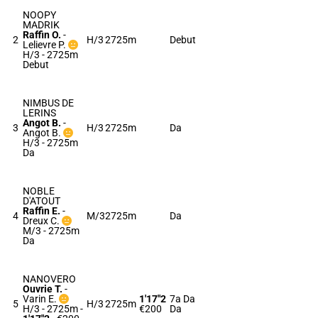
NOOPY
MADRIK
Raffin O.
-
2
H/3
2725m
Debut
Lelievre P.
H/3 - 2725m
Debut
NIMBUS DE
LERINS
Angot B.
-
3
H/3
2725m
Da
Angot B.
H/3 - 2725m
Da
NOBLE
D'ATOUT
Raffin E.
-
4
M/3
2725m
Da
Dreux C.
M/3 - 2725m
Da
NANOVERO
Ouvrie T.
-
Varin E.
1'17"2
7a Da
5
H/3
2725m
H/3 - 2725m
-
€200
Da