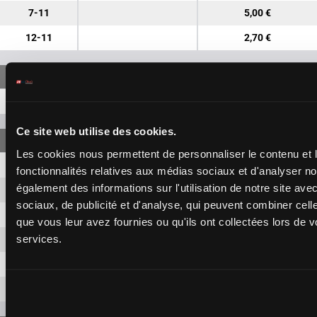
7-11
5,00 €
12-11
2,70 €
7-12-11
15,00 €
Ce site web utilise des cookies.
Les cookies nous permettent de personnaliser le contenu et l
7-12
1,90 €
fonctionnalités relatives aux médias sociaux et d'analyser no
également des informations sur l'utilisation de notre site av
7-11
1,90 €
sociaux, de publicité et d'analyse, qui peuvent combiner cell
7-10
1,90 €
que vous leur avez fournies ou qu'ils ont collectées lors de vo
services.
12-11
1,90 €
12-10
1,90 €
11-10
1,90 €