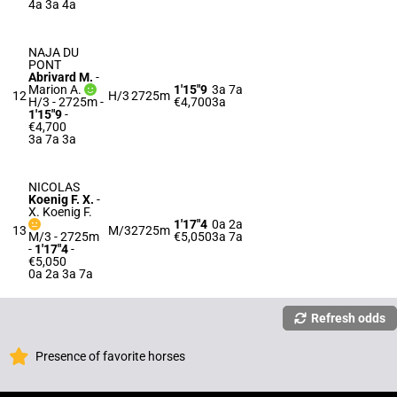
4a 3a 4a
NAJA DU
PONT
Abrivard M.
-
Marion A.
1'15"9
3a 7a
12
H/3
2725m
H/3 - 2725m
-
€4,700
3a
1'15"9
-
€4,700
3a 7a 3a
NICOLAS
Koenig F. X.
-
X. Koenig F.
1'17"4
0a 2a
13
M/3
2725m
M/3 - 2725m
€5,050
3a 7a
-
1'17"4
-
€5,050
0a 2a 3a 7a
Refresh odds
Presence of favorite horses