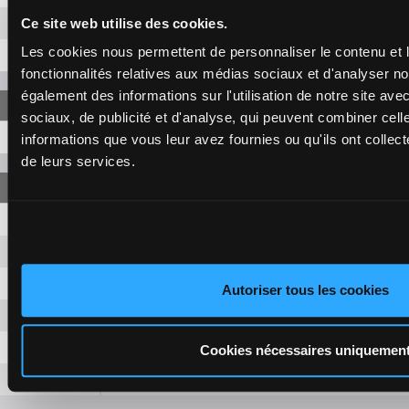
Ce site web utilise des cookies.
1-4
3,00 €
Les cookies nous permettent de personnaliser le contenu et l
11-4
6,10 €
fonctionnalités relatives aux médias sociaux et d'analyser no
également des informations sur l'utilisation de notre site av
sociaux, de publicité et d'analyse, qui peuvent combiner cell
1-11-4
13,10 €
informations que vous leur avez fournies ou qu'ils ont collecté
de leurs services.
1-11
1,50 €
1-4
1,50 €
1-12
1,50 €
Autoriser tous les cookies
11-4
1,50 €
11-12
1,50 €
Cookies nécessaires uniquemen
4-12
1,50 €