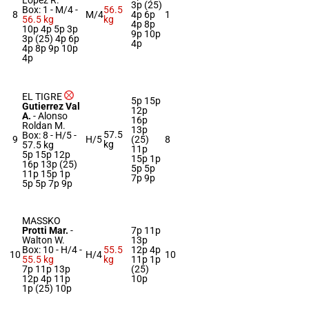
Lopez R.
3p (25)
Box: 1 -
M/4 -
56.5
8
M/4
4p 6p
1
56.5 kg
kg
4p 8p
10p 4p 5p 3p
9p 10p
3p (25) 4p 6p
4p
4p 8p 9p 10p
4p
EL TIGRE
5p 15p
Gutierrez Val
12p
A.
-
Alonso
16p
Roldan M.
13p
57.5
Box: 8 -
H/5 -
9
H/5
(25)
8
kg
57.5 kg
11p
5p 15p 12p
15p 1p
16p 13p (25)
5p 5p
11p 15p 1p
7p 9p
5p 5p 7p 9p
MASSKO
Protti Mar.
-
7p 11p
Walton W.
13p
Box: 10 -
H/4 -
55.5
12p 4p
10
H/4
10
55.5 kg
kg
11p 1p
7p 11p 13p
(25)
12p 4p 11p
10p
1p (25) 10p