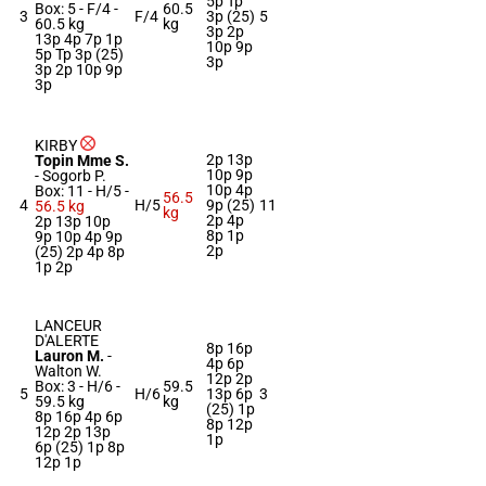
5p Tp
Box: 5 -
F/4 -
60.5
3
F/4
3p (25)
5
60.5 kg
kg
3p 2p
13p 4p 7p 1p
10p 9p
5p Tp 3p (25)
3p
3p 2p 10p 9p
3p
KIRBY
2p 13p
Topin Mme S.
10p 9p
-
Sogorb P.
10p 4p
Box: 11 -
H/5 -
56.5
4
H/5
9p (25)
11
56.5 kg
kg
2p 4p
2p 13p 10p
8p 1p
9p 10p 4p 9p
2p
(25) 2p 4p 8p
1p 2p
LANCEUR
D'ALERTE
8p 16p
Lauron M.
-
4p 6p
Walton W.
12p 2p
Box: 3 -
H/6 -
59.5
5
H/6
13p 6p
3
59.5 kg
kg
(25) 1p
8p 16p 4p 6p
8p 12p
12p 2p 13p
1p
6p (25) 1p 8p
12p 1p