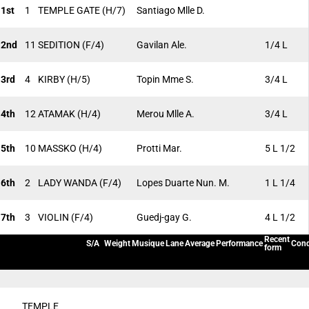
1st
1
TEMPLE GATE
(H/7)
Santiago Mlle D.
2nd
11
SEDITION
(F/4)
Gavilan Ale.
1/4 L
3rd
4
KIRBY
(H/5)
Topin Mme S.
3/4 L
4th
12
ATAMAK
(H/4)
Merou Mlle A.
3/4 L
5th
10
MASSKO
(H/4)
Protti Mar.
5 L 1/2
6th
2
LADY WANDA
(F/4)
Lopes Duarte Nun. M.
1 L 1/4
7th
3
VIOLIN
(F/4)
Guedj-gay G.
4 L 1/2
Recent
S/A
Weight
Musique
Lane
Average
Performance
Cond
form
TEMPLE