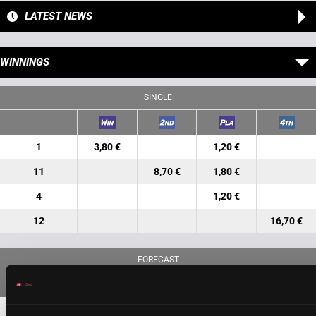
LATEST NEWS
WINNINGS
SINGLE
1
3,80 €
1,20 €
11
8,70 €
1,80 €
4
1,20 €
12
16,70 €
FORECAST
1-11
10,50 €
5,20 €