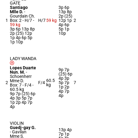
GATE
Santiago
3p 6p
Mlle D.
-
13p 8p
Gourdain Ch.
2p (25)
1
Box: 2 -
H/7 -
H/7
59 kg
12p 1p
2
59 kg
4p 6p
3p 6p 13p 8p
5p 1p
2p (25) 12p
10p
1p 4p 6p 5p
1p 10p
LADY WANDA
Lopes Duarte
9p 7p
Nun. M.
-
(25) 6p
Schoenherr
4p 3p
60.5
Mme D.
2
F/4
5p 7p
7
kg
Box: 7 -
F/4 -
1p 2p
60.5 kg
4p 7p
9p 7p (25) 6p
4p
4p 3p 5p 7p
1p 2p 4p 7p
4p
VIOLIN
Guedj-gay G.
13p 4p
-
Gavilan
7p 1p
Mme S.