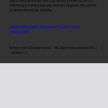
DGOJ: GA/2018/030 ; ADC/2019/030 y AHM/2019/002.
Zebetting & Gaming España, Avenida Diagonal 458, planta
8, 08006 Barcelona. España
Juego responsable
:
No caigas
/
FEJAR
/
Juego
Responsable
Roboto font (Google Fonts). - SIL Open Font License (OFL)
- version 1.1