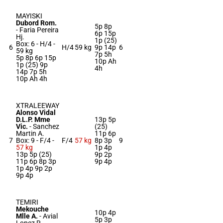
MAYISKI
Dubord Rom.
5p 8p
-
Faria Pereira
6p 15p
Hj.
1p (25)
Box: 6 -
H/4 -
6
H/4
59 kg
9p 14p
6
59 kg
7p 5h
5p 8p 6p 15p
10p Ah
1p (25) 9p
4h
14p 7p 5h
10p Ah 4h
XTRALEEWAY
Alonso Vidal
D.L.P. Mme
13p 5p
Vic.
-
Sanchez
(25)
Martin A.
11p 6p
7
Box: 9 -
F/4 -
F/4
57 kg
8p 3p
9
57 kg
1p 4p
13p 5p (25)
9p 2p
11p 6p 8p 3p
9p 4p
1p 4p 9p 2p
9p 4p
TEMIRI
Mekouche
10p 4p
Mlle A.
-
Avial
5p 3p