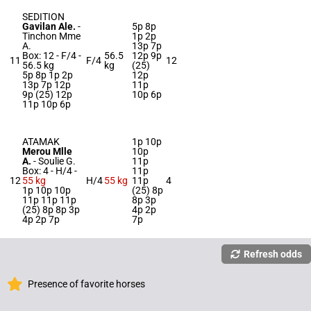
SEDITION
Gavilan Ale.
-
5p 8p
Tinchon Mme
1p 2p
A.
13p 7p
Box: 12 -
F/4 -
56.5
12p 9p
11
F/4
12
56.5 kg
kg
(25)
5p 8p 1p 2p
12p
13p 7p 12p
11p
9p (25) 12p
10p 6p
11p 10p 6p
ATAMAK
1p 10p
Merou Mlle
10p
A.
-
Soulie G.
11p
Box: 4 -
H/4 -
11p
12
55 kg
H/4
55 kg
11p
4
1p 10p 10p
(25) 8p
11p 11p 11p
8p 3p
(25) 8p 8p 3p
4p 2p
4p 2p 7p
7p
Refresh odds
Presence of favorite horses