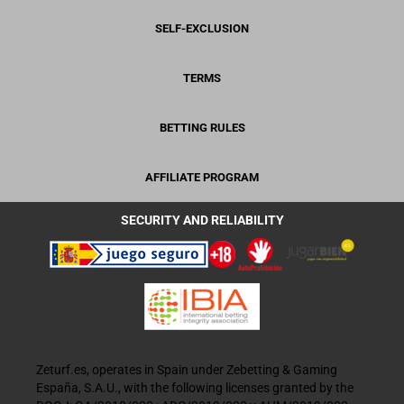
SELF-EXCLUSION
TERMS
BETTING RULES
AFFILIATE PROGRAM
SECURITY AND RELIABILITY
Zeturf.es, operates in Spain under Zebetting & Gaming
España, S.A.U., with the following licenses granted by the