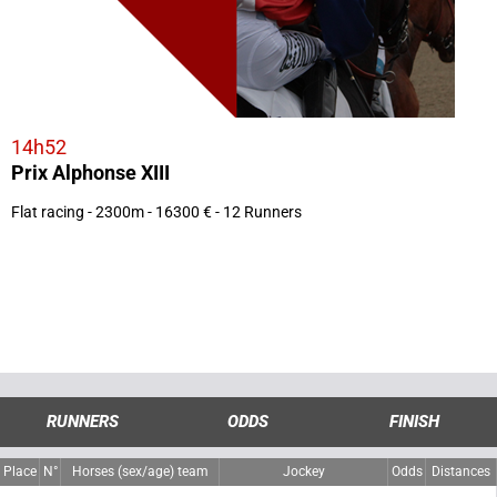
14h52
Prix Alphonse XIII
Flat racing - 2300m - 16300 € - 12 Runners
RUNNERS
ODDS
FINISH
Place
N°
Horses (sex/age) team
Jockey
Odds
Distances