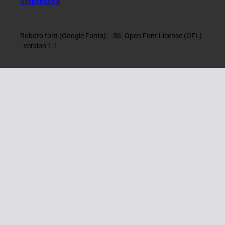
Responsable
Roboto font (Google Fonts). - SIL Open Font License (OFL)
- version 1.1