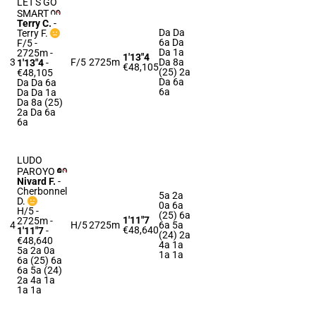
LET'S GO
SMART
Terry C.
-
Da Da
Terry F.
6a Da
F/5 -
Da 1a
2725m
-
1'13"4
3
F/5
2725m
Da 8a
1'13"4
-
€48,105
(25) 2a
€48,105
Da 6a
Da Da 6a
6a
Da Da 1a
Da 8a (25)
2a Da 6a
6a
LUDO
PAROYO
Nivard F.
-
Cherbonnel
5a 2a
D.
0a 6a
H/5 -
(25) 6a
1'11"7
2725m
-
4
H/5
2725m
6a 5a
€48,640
1'11"7
-
(24) 2a
€48,640
4a 1a
5a 2a 0a
1a 1a
6a (25) 6a
6a 5a (24)
2a 4a 1a
1a 1a