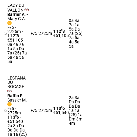
LADY DU
VALLON
Barrier A.
-
Mary C.A.
0a 4a
7a 1a
F/5 -
5a Da
1'12"8
2725m
-
5
F/5
2725m
7a (25)
€51,105
1'12"8
-
7a 5a
€51,105
4a 5a
0a 4a 7a
5a
1a 5a Da
7a (25) 7a
5a 4a 5a
5a
LESPANA
DU
BOCAGE
Raffin E.
-
2a 3a
Sassier M.
Da Da
Da Da
1'13"6
F/5 -
6
F/5
2725m
1a 1a
€51,540
2725m
-
(25) 1a
1'13"6
-
Dm 3m
€51,540
4m
2a 3a Da
Da Da Da
1a 1a (25)