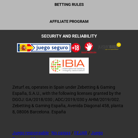
BETTING RULES
AFFILIATE PROGRAM
SECURITY AND RELIABILITY
Zeturf.es, operates in Spain under Zebetting & Gaming
España, S.A.U., with the following licenses granted by the
DGOJ: GA/2018/030 ; ADC/2019/030 y AHM/2019/002.
Zebetting & Gaming España, Avenida Diagonal 458, planta
8, 08006 Barcelona. España
Juego responsable
:
No caigas
/
FEJAR
/
Juego