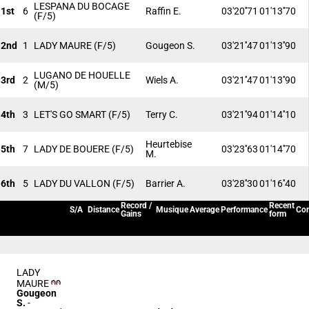
LESPANA DU BOCAGE
1st
6
Raffin E.
03'20''71
01'13''70
(F/5)
2nd
1
LADY MAURE
(F/5)
Gougeon S.
03'21''47
01'13''90
LUGANO DE HOUELLE
3rd
2
Wiels A.
03'21''47
01'13''90
(M/5)
4th
3
LET'S GO SMART
(F/5)
Terry C.
03'21''94
01'14''10
Heurtebise
5th
7
LADY DE BOUERE
(F/5)
03'23''63
01'14''70
M.
6th
5
LADY DU VALLON
(F/5)
Barrier A.
03'28''30
01'16''40
Record /
Recent
S/A
Distance
Musique
Average
Performance
Con
Gains
form
LADY
MAURE
Gougeon
S.
-