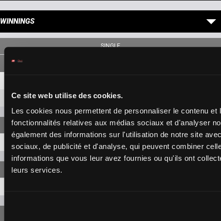
WINNINGS
SINGLE
6
4,40 €
2,30 €
Ce site web utilise des cookies.
1
10,20 €
8,80 €
Les cookies nous permettent de personnaliser le contenu et l
fonctionnalités relatives aux médias sociaux et d'analyser no
également des informations sur l'utilisation de notre site av
6-1
64,90 €
sociaux, de publicité et d'analyse, qui peuvent combiner cell
informations que vous leur avez fournies ou qu'ils ont collecté
leurs services.
6-1-2
241,80 €