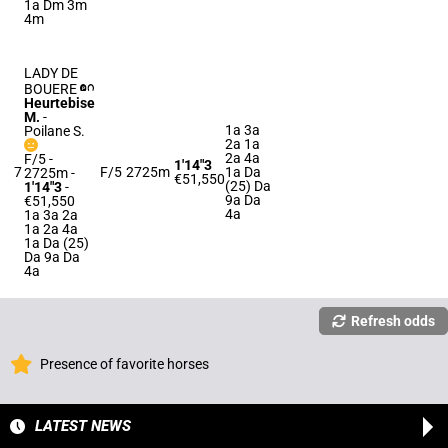
1a Dm 3m
4m
LADY DE
BOUERE
Heurtebise
M.
-
1a 3a
Poilane S.
2a 1a
2a 4a
F/5 -
1'14"3
7
F/5
2725m
1a Da
2725m
-
€51,550
(25) Da
1'14"3
-
9a Da
€51,550
4a
1a 3a 2a
1a 2a 4a
1a Da (25)
Da 9a Da
4a
Refresh odds
Presence of favorite horses
LATEST NEWS