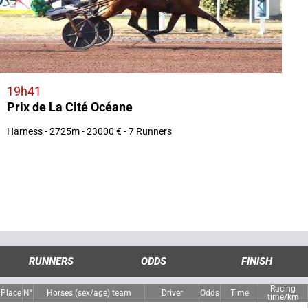
19h41
Prix de La Cité Océane
Harness - 2725m - 23000 € - 7 Runners
RUNNERS
ODDS
FINISH
Racing
Place
N°
Horses (sex/age) team
Driver
Odds
Time
time/km