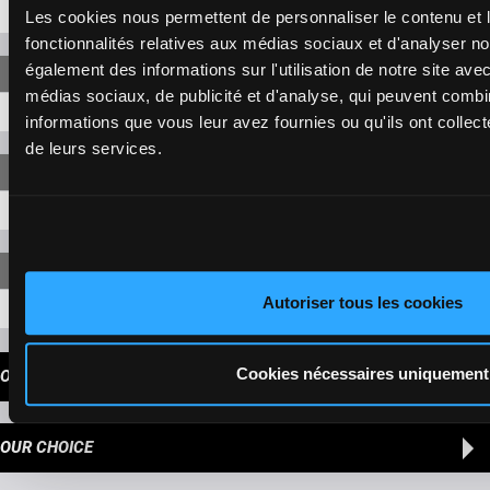
5-3
25,60 €
Les cookies nous permettent de personnaliser le contenu et l
fonctionnalités relatives aux médias sociaux et d'analyser no
également des informations sur l'utilisation de notre site ave
médias sociaux, de publicité et d'analyse, qui peuvent combi
5-3-4
11,40 €
informations que vous leur avez fournies ou qu'ils ont collecté
de leurs services.
5-3-4
84,90 €
Autoriser tous les cookies
5-3-4-1
577,00 €
Cookies nécessaires uniquement
OUR TIPS
OUR CHOICE