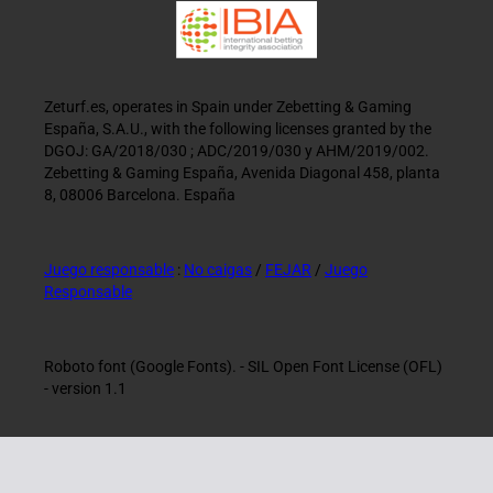
Zeturf.es, operates in Spain under Zebetting & Gaming
España, S.A.U., with the following licenses granted by the
DGOJ: GA/2018/030 ; ADC/2019/030 y AHM/2019/002.
Zebetting & Gaming España, Avenida Diagonal 458, planta
8, 08006 Barcelona. España
Juego responsable
:
No caigas
/
FEJAR
/
Juego
Responsable
Roboto font (Google Fonts). - SIL Open Font License (OFL)
- version 1.1