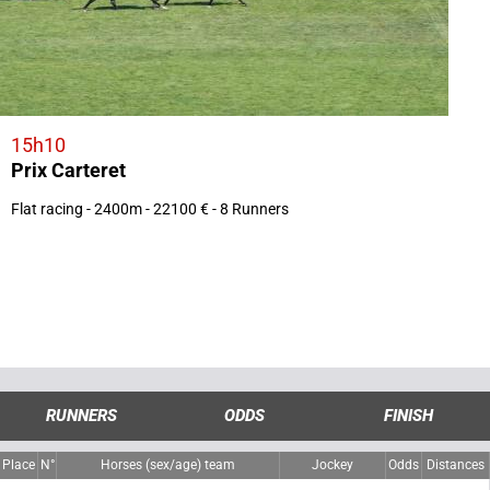
15h10
Prix Carteret
Flat racing - 2400m - 22100 € - 8 Runners
RUNNERS
ODDS
FINISH
Place
N°
Horses (sex/age) team
Jockey
Odds
Distances