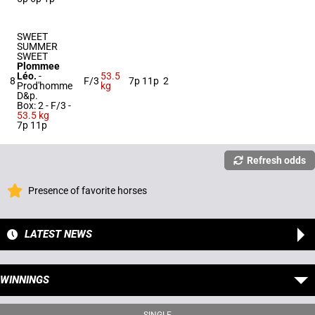
SWEET
SUMMER
SWEET
Plommee
Léo.
-
53.5
8
F/3
7p 11p
2
Prod'homme
kg
D&p.
Box: 2 -
F/3 -
53.5 kg
7p 11p
Refresh odds
Presence of favorite horses
LATEST NEWS
WINNINGS