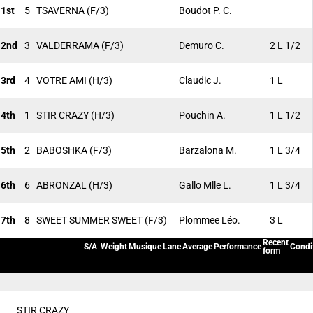
1st
5
TSAVERNA
(F/3)
Boudot P. C.
2nd
3
VALDERRAMA
(F/3)
Demuro C.
2 L 1/2
3rd
4
VOTRE AMI
(H/3)
Claudic J.
1 L
4th
1
STIR CRAZY
(H/3)
Pouchin A.
1 L 1/2
5th
2
BABOSHKA
(F/3)
Barzalona M.
1 L 3/4
6th
6
ABRONZAL
(H/3)
Gallo Mlle L.
1 L 3/4
7th
8
SWEET SUMMER SWEET
(F/3)
Plommee Léo.
3 L
Recent
S/A
Weight
Musique
Lane
Average
Performance
Condi
form
STIR CRAZY