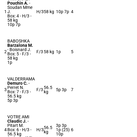
Pouchin A.
-
Soudan Mme
1
J.
H/3
58 kg
10p 7p
4
Box: 4 -
H/3 -
58 kg
10p 7p
BABOSHKA
Barzalona M.
-
Boisnard J.
2
F/3
58 kg
1p
5
Box: 5 -
F/3 -
58 kg
1p
VALDERRAMA
Demuro C.
-
Perret N.
56.5
3
F/3
5p 3p
7
Box: 7 -
F/3 -
kg
56.5 kg
5p 3p
VOTRE AMI
Claudic J.
-
Pitart M.
3p 3p
56.5
4
Box: 6 -
H/3 -
H/3
1p (25)
6
kg
56.5 kg
10p