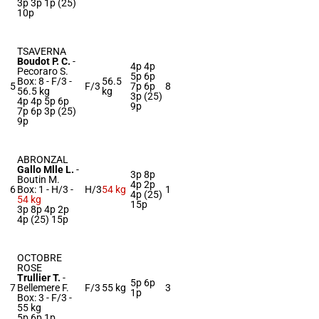
3p 3p 1p (25)
10p
TSAVERNA
Boudot P. C.
-
4p 4p
Pecoraro S.
5p 6p
Box: 8 -
F/3 -
56.5
5
F/3
7p 6p
8
56.5 kg
kg
3p (25)
4p 4p 5p 6p
9p
7p 6p 3p (25)
9p
ABRONZAL
Gallo Mlle L.
-
3p 8p
Boutin M.
4p 2p
6
Box: 1 -
H/3 -
H/3
54 kg
1
4p (25)
54 kg
15p
3p 8p 4p 2p
4p (25) 15p
OCTOBRE
ROSE
Trullier T.
-
5p 6p
7
Bellemere F.
F/3
55 kg
3
1p
Box: 3 -
F/3 -
55 kg
5p 6p 1p