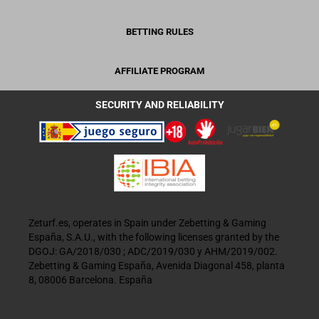
BETTING RULES
AFFILIATE PROGRAM
SECURITY AND RELIABILITY
Zeturf.es, operates in Spain under Zebetting & Gaming
España, S.A.U., with the following licenses granted by the
DGOJ: GA/2018/030 ; ADC/2019/030 y AHM/2019/002.
Zebetting & Gaming España, Avenida Diagonal 458, planta
8, 08006 Barcelona. España