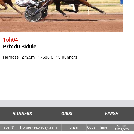
16h04
Prix du Bidule
Harness - 2725m - 17500 € - 13 Runners
RUNNERS
ODDS
FINISH
Racing
Place
N°
Horses (sex/age) team
Driver
Odds
Time
time/km