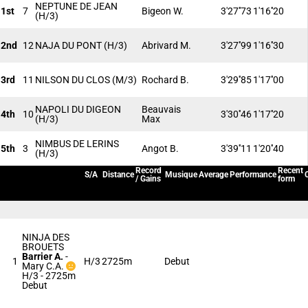
NEPTUNE DE JEAN
1st
7
Bigeon W.
3'27''73
1'16''20
(H/3)
2nd
12
NAJA DU PONT
(H/3)
Abrivard M.
3'27''99
1'16''30
3rd
11
NILSON DU CLOS
(M/3)
Rochard B.
3'29''85
1'17''00
NAPOLI DU DIGEON
Beauvais
4th
10
3'30''46
1'17''20
(H/3)
Max
NIMBUS DE LERINS
5th
3
Angot B.
3'39''11
1'20''40
(H/3)
Record
Recent
S/A
Distance
Musique
Average
Performance
/ Gains
form
NINJA DES
BROUETS
Barrier A.
-
1
H/3
2725m
Debut
Mary C.A.
H/3 - 2725m
Debut