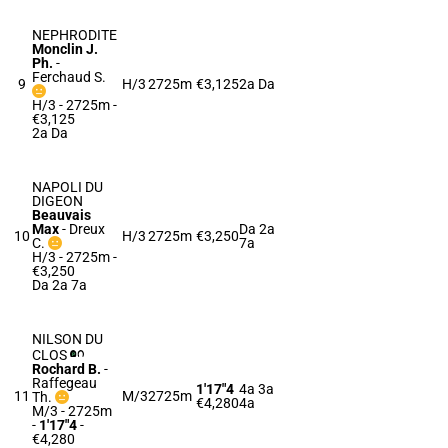
NEPHRODITE
Monclin J.
Ph.
-
Ferchaud S.
9
H/3
2725m
€3,125
2a Da
H/3 - 2725m
-
€3,125
2a Da
NAPOLI DU
DIGEON
Beauvais
Max
-
Dreux
Da 2a
10
H/3
2725m
€3,250
C.
7a
H/3 - 2725m
-
€3,250
Da 2a 7a
NILSON DU
CLOS
Rochard B.
-
Raffegeau
1'17"4
4a 3a
11
M/3
2725m
Th.
€4,280
4a
M/3 - 2725m
-
1'17"4
-
€4,280