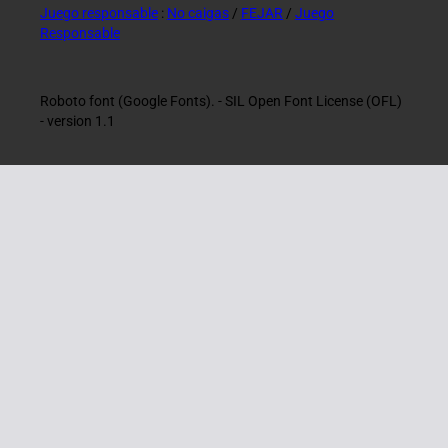
Juego responsable
:
No caigas
/
FEJAR
/
Juego
Responsable
Roboto font (Google Fonts). - SIL Open Font License (OFL)
- version 1.1