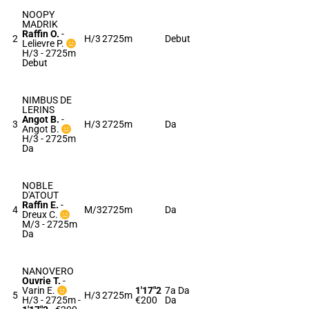
NOOPY
MADRIK
Raffin O.
-
2
H/3
2725m
Debut
Lelievre P.
H/3 - 2725m
Debut
NIMBUS DE
LERINS
Angot B.
-
3
H/3
2725m
Da
Angot B.
H/3 - 2725m
Da
NOBLE
D'ATOUT
Raffin E.
-
4
M/3
2725m
Da
Dreux C.
M/3 - 2725m
Da
NANOVERO
Ouvrie T.
-
Varin E.
1'17"2
7a Da
5
H/3
2725m
H/3 - 2725m
-
€200
Da