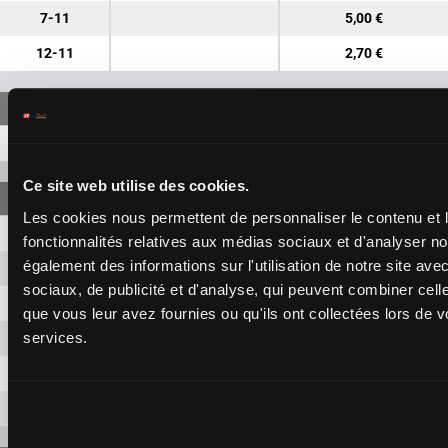
7-11
5,00 €
12-11
2,70 €
7-12-11
15,00 €
Ce site web utilise des cookies.
Les cookies nous permettent de personnaliser le contenu et l
7-12
1,90 €
fonctionnalités relatives aux médias sociaux et d'analyser no
également des informations sur l'utilisation de notre site av
7-11
1,90 €
sociaux, de publicité et d'analyse, qui peuvent combiner cell
7-10
1,90 €
que vous leur avez fournies ou qu'ils ont collectées lors de vo
services.
12-11
1,90 €
12-10
1,90 €
11-10
1,90 €