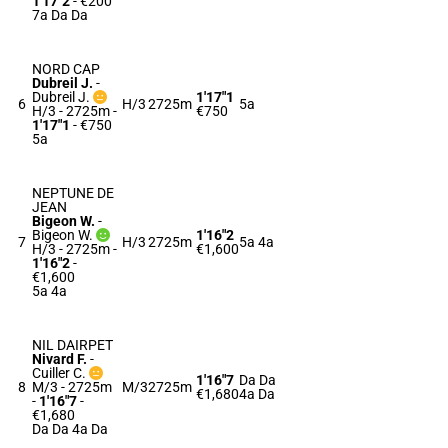
1'17"2
- €200
7a Da Da
NORD CAP
Dubreil J.
-
Dubreil J.
1'17"1
6
H/3
2725m
5a
H/3 - 2725m
-
€750
1'17"1
- €750
5a
NEPTUNE DE
JEAN
Bigeon W.
-
Bigeon W.
1'16"2
7
H/3
2725m
5a 4a
H/3 - 2725m
-
€1,600
1'16"2
-
€1,600
5a 4a
NIL DAIRPET
Nivard F.
-
Cuiller C.
1'16"7
Da Da
8
M/3 - 2725m
M/3
2725m
€1,680
4a Da
-
1'16"7
-
€1,680
Da Da 4a Da