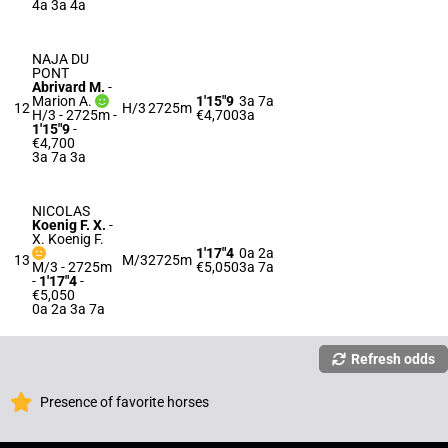
4a 3a 4a
NAJA DU
PONT
Abrivard M.
-
Marion A.
1'15"9
3a 7a
12
H/3
2725m
H/3 - 2725m
-
€4,700
3a
1'15"9
-
€4,700
3a 7a 3a
NICOLAS
Koenig F. X.
-
X. Koenig F.
1'17"4
0a 2a
13
M/3
2725m
M/3 - 2725m
€5,050
3a 7a
-
1'17"4
-
€5,050
0a 2a 3a 7a
Refresh odds
Presence of favorite horses