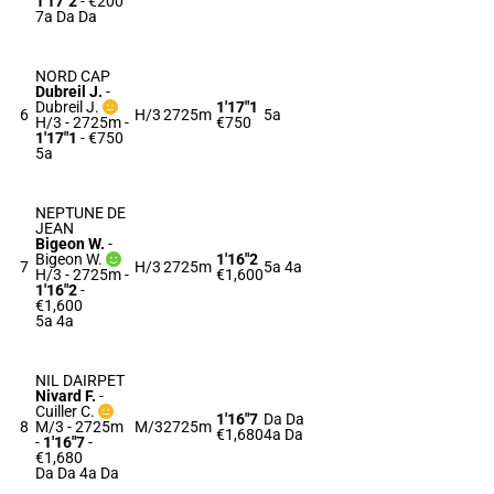
1'17"2
- €200
7a Da Da
NORD CAP
Dubreil J.
-
Dubreil J.
1'17"1
6
H/3
2725m
5a
H/3 - 2725m
-
€750
1'17"1
- €750
5a
NEPTUNE DE
JEAN
Bigeon W.
-
Bigeon W.
1'16"2
7
H/3
2725m
5a 4a
H/3 - 2725m
-
€1,600
1'16"2
-
€1,600
5a 4a
NIL DAIRPET
Nivard F.
-
Cuiller C.
1'16"7
Da Da
8
M/3 - 2725m
M/3
2725m
€1,680
4a Da
-
1'16"7
-
€1,680
Da Da 4a Da