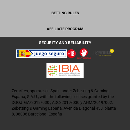
BETTING RULES
AFFILIATE PROGRAM
SECURITY AND RELIABILITY
Zeturf.es, operates in Spain under Zebetting & Gaming
España, S.A.U., with the following licenses granted by the
DGOJ: GA/2018/030 ; ADC/2019/030 y AHM/2019/002.
Zebetting & Gaming España, Avenida Diagonal 458, planta
8, 08006 Barcelona. España