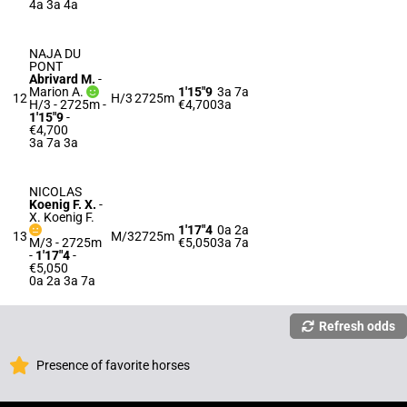
4a 3a 4a
NAJA DU
PONT
Abrivard M.
-
Marion A.
1'15"9
3a 7a
12
H/3
2725m
H/3 - 2725m
-
€4,700
3a
1'15"9
-
€4,700
3a 7a 3a
NICOLAS
Koenig F. X.
-
X. Koenig F.
1'17"4
0a 2a
13
M/3
2725m
M/3 - 2725m
€5,050
3a 7a
-
1'17"4
-
€5,050
0a 2a 3a 7a
Refresh odds
Presence of favorite horses