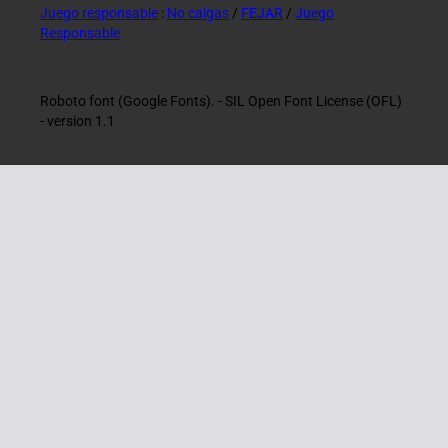
Juego responsable
:
No caigas
/
FEJAR
/
Juego
Responsable
Roboto font (Google Fonts). - SIL Open Font License (OFL)
- version 1.1