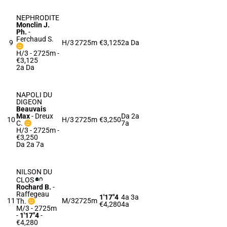
NEPHRODITE
Monclin J.
Ph.
-
Ferchaud S.
9
H/3
2725m
€3,125
2a Da
H/3 - 2725m
-
€3,125
2a Da
NAPOLI DU
DIGEON
Beauvais
Max
-
Dreux
Da 2a
10
H/3
2725m
€3,250
C.
7a
H/3 - 2725m
-
€3,250
Da 2a 7a
NILSON DU
CLOS
Rochard B.
-
Raffegeau
1'17"4
4a 3a
11
M/3
2725m
Th.
€4,280
4a
M/3 - 2725m
-
1'17"4
-
€4,280