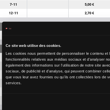
7-11
5,00 €
12-11
2,70 €
7-12-11
15,00 €
Ce site web utilise des cookies.
Les cookies nous permettent de personnaliser le contenu et l
7-12
1,90 €
fonctionnalités relatives aux médias sociaux et d'analyser no
également des informations sur l'utilisation de notre site av
7-11
1,90 €
sociaux, de publicité et d'analyse, qui peuvent combiner cell
7-10
1,90 €
que vous leur avez fournies ou qu'ils ont collectées lors de vo
services.
12-11
1,90 €
12-10
1,90 €
11-10
1,90 €