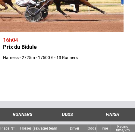
16h04
Prix du Bidule
Harness - 2725m - 17500 € - 13 Runners
RUNNERS
ODDS
FINISH
Racing
Place
N°
Horses (sex/age) team
Driver
Odds
Time
time/km