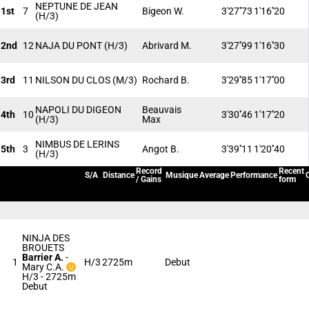
NEPTUNE DE JEAN
1st
7
Bigeon W.
3'27''73
1'16''20
(H/3)
2nd
12
NAJA DU PONT
(H/3)
Abrivard M.
3'27''99
1'16''30
3rd
11
NILSON DU CLOS
(M/3)
Rochard B.
3'29''85
1'17''00
NAPOLI DU DIGEON
Beauvais
4th
10
3'30''46
1'17''20
(H/3)
Max
NIMBUS DE LERINS
5th
3
Angot B.
3'39''11
1'20''40
(H/3)
Record
Recent
S/A
Distance
Musique
Average
Performance
/ Gains
form
NINJA DES
BROUETS
Barrier A.
-
1
H/3
2725m
Debut
Mary C.A.
H/3 - 2725m
Debut