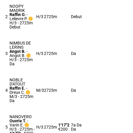
NOOPY
MADRIK
Raffin O.
-
2
H/3
2725m
Debut
Lelievre P.
H/3 - 2725m
Debut
NIMBUS DE
LERINS
Angot B.
-
3
H/3
2725m
Da
Angot B.
H/3 - 2725m
Da
NOBLE
D'ATOUT
Raffin E.
-
4
M/3
2725m
Da
Dreux C.
M/3 - 2725m
Da
NANOVERO
Ouvrie T.
-
Varin E.
1'17"2
7a Da
5
H/3
2725m
H/3 - 2725m
-
€200
Da