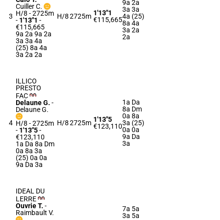
9a 2a
Cuiller C.
3a 3a
1'13"1
H/8 - 2725m
3
H/8
2725m
4a (25)
€115,665
-
1'13"1
-
8a 4a
€115,665
3a 2a
9a 2a 9a 2a
2a
3a 3a 4a
(25) 8a 4a
3a 2a 2a
ILLICO
PRESTO
FAC
1a Da
Delaune G.
-
8a Dm
Delaune G.
0a 8a
1'13"5
4
H/8
2725m
3a (25)
H/8 - 2725m
€123,110
0a 0a
-
1'13"5
-
9a Da
€123,110
3a
1a Da 8a Dm
0a 8a 3a
(25) 0a 0a
9a Da 3a
IDEAL DU
LERRE
Ouvrie T.
-
7a 5a
Raimbault V.
3a 5a