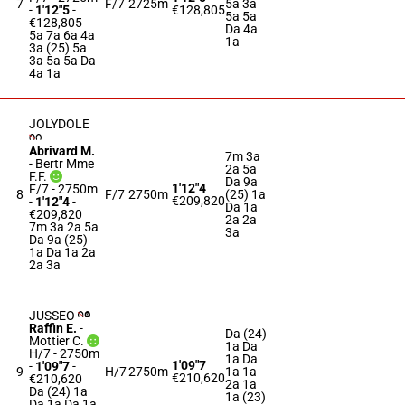
7
F/7
2725m
5a 3a
-
1'12"5
-
€128,805
5a 5a
€128,805
Da 4a
5a 7a 6a 4a
1a
3a (25) 5a
3a 5a 5a Da
4a 1a
JOLYDOLE
Abrivard M.
7m 3a
-
Bertr Mme
2a 5a
F.F.
Da 9a
1'12"4
F/7 - 2750m
8
F/7
2750m
(25) 1a
€209,820
-
1'12"4
-
Da 1a
€209,820
2a 2a
7m 3a 2a 5a
3a
Da 9a (25)
1a Da 1a 2a
2a 3a
JUSSEO
Raffin E.
-
Da (24)
Mottier C.
1a Da
H/7 - 2750m
1a Da
1'09"7
-
1'09"7
-
9
H/7
2750m
1a 1a
€210,620
€210,620
2a 1a
Da (24) 1a
1a (23)
Da 1a Da 1a