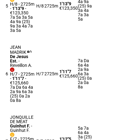
4a 9a
1'13"9
H/8 - 2725m
5
H/8
2725m
(25) 9a
€123,350
-
1'13"9
-
3a 4a
€123,350
7a 3a
7a 5a 3a 5a
5a
4a 9a (25)
9a 3a 4a 7a
3a 5a
JEAN
MADRIK
De Jesus
7a Da
Est.
-
6a 4a
Reveillon A.
2a 9a
1'11"7
6
H/7
2725m
6a 3a
H/7 - 2725m
€125,660
(25) 0a
-
1'11"7
-
2a 0a
€125,660
8a
7a Da 6a 4a
2a 9a 6a 3a
(25) 0a 2a
0a 8a
JONQUILLE
DE MEAT
Guinhut F.
-
5a 7a
Guinhut F.
6a 4a
3a (25)
F/7 - 2725m
1'12"5