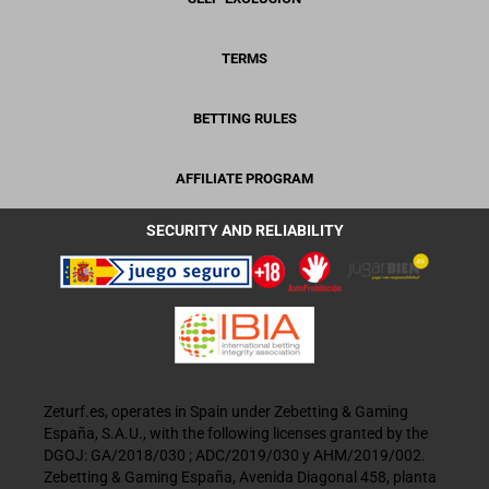
TERMS
BETTING RULES
AFFILIATE PROGRAM
SECURITY AND RELIABILITY
Zeturf.es, operates in Spain under Zebetting & Gaming
España, S.A.U., with the following licenses granted by the
DGOJ: GA/2018/030 ; ADC/2019/030 y AHM/2019/002.
Zebetting & Gaming España, Avenida Diagonal 458, planta