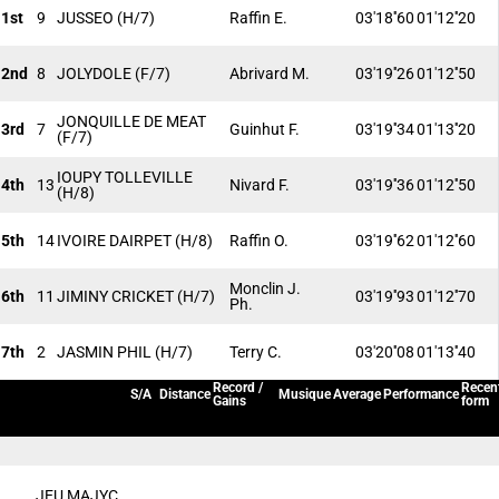
1st
9
JUSSEO
(H/7)
Raffin E.
03'18''60
01'12''20
2nd
8
JOLYDOLE
(F/7)
Abrivard M.
03'19''26
01'12''50
JONQUILLE DE MEAT
3rd
7
Guinhut F.
03'19''34
01'13''20
(F/7)
IOUPY TOLLEVILLE
4th
13
Nivard F.
03'19''36
01'12''50
(H/8)
5th
14
IVOIRE DAIRPET
(H/8)
Raffin O.
03'19''62
01'12''60
Monclin J.
6th
11
JIMINY CRICKET
(H/7)
03'19''93
01'12''70
Ph.
7th
2
JASMIN PHIL
(H/7)
Terry C.
03'20''08
01'13''40
Record /
Recen
S/A
Distance
Musique
Average
Performance
Gains
form
JEU MAJYC