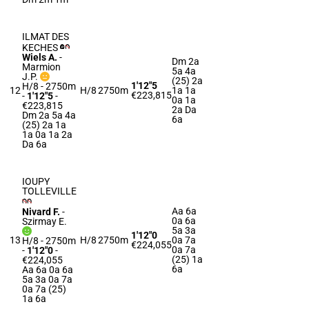
ILMAT DES
KECHES
Wiels A.
-
Dm 2a
Marmion
5a 4a
J.P.
(25) 2a
1'12"5
H/8 - 2750m
12
H/8
2750m
1a 1a
€223,815
-
1'12"5
-
0a 1a
€223,815
2a Da
Dm 2a 5a 4a
6a
(25) 2a 1a
1a 0a 1a 2a
Da 6a
IOUPY
TOLLEVILLE
Aa 6a
Nivard F.
-
0a 6a
Szirmay E.
5a 3a
1'12"0
13
H/8
2750m
0a 7a
H/8 - 2750m
€224,055
0a 7a
-
1'12"0
-
(25) 1a
€224,055
6a
Aa 6a 0a 6a
5a 3a 0a 7a
0a 7a (25)
1a 6a