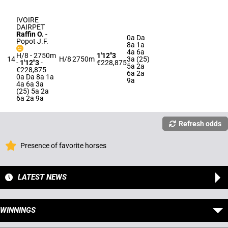
IVOIRE
DAIRPET
Raffin O.
-
0a Da
Popot J.F.
8a 1a
4a 6a
H/8 - 2750m
1'12"3
14
H/8
2750m
3a (25)
-
1'12"3
-
€228,875
5a 2a
€228,875
6a 2a
0a Da 8a 1a
9a
4a 6a 3a
(25) 5a 2a
6a 2a 9a
Refresh odds
Presence of favorite horses
LATEST NEWS
WINNINGS