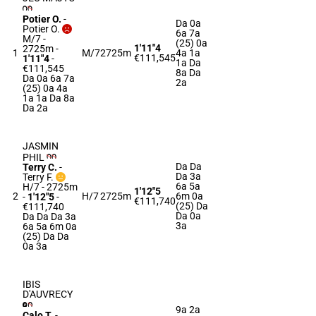
Potier O.
-
Da 0a
Potier O.
6a 7a
M/7 -
(25) 0a
1'11"4
2725m
-
1
M/7
2725m
4a 1a
€111,545
1'11"4
-
1a Da
€111,545
8a Da
Da 0a 6a 7a
2a
(25) 0a 4a
1a 1a Da 8a
Da 2a
JASMIN
PHIL
Da Da
Terry C.
-
Da 3a
Terry F.
6a 5a
H/7 - 2725m
1'12"5
2
H/7
2725m
6m 0a
-
1'12"5
-
€111,740
(25) Da
€111,740
Da 0a
Da Da Da 3a
3a
6a 5a 6m 0a
(25) Da Da
0a 3a
IBIS
D'AUVRECY
9a 2a
Calo T.
-