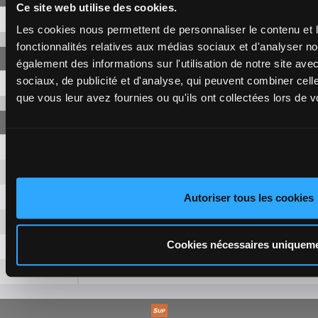
Ce site web utilise des cookies.
9-8-7
33,80 €
Les cookies nous permettent de personnaliser le contenu et l
fonctionnalités relatives aux médias sociaux et d'analyser no
également des informations sur l'utilisation de notre site av
sociaux, de publicité et d'analyse, qui peuvent combiner cell
9-8-7
58,00 €
que vous leur avez fournies ou qu'ils ont collectées lors de vo
9-8
2,40 €
9-7
2,40 €
9-13
2,40 €
Autoriser tous les cookies
8-7
2,40 €
Cookies nécessaires uniquem
8-13
2,40 €
7-13
2,40 €