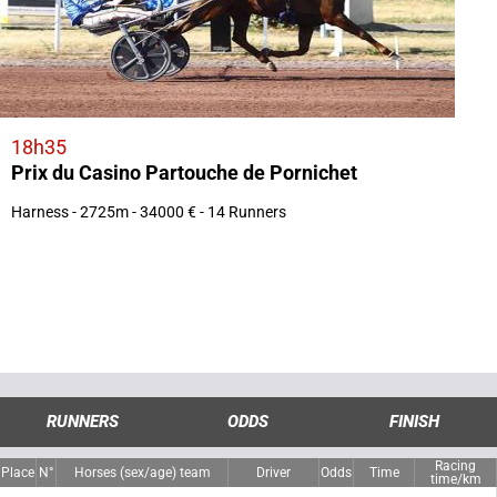
18h35
Prix du Casino Partouche de Pornichet
Harness - 2725m - 34000 € - 14 Runners
RUNNERS
ODDS
FINISH
Racing
Place
N°
Horses (sex/age) team
Driver
Odds
Time
time/km