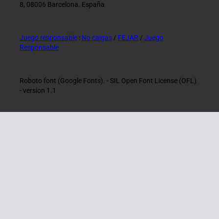
8, 08006 Barcelona. España
Juego responsable
:
No caigas
/
FEJAR
/
Juego
Responsable
Roboto font (Google Fonts). - SIL Open Font License (OFL)
- version 1.1