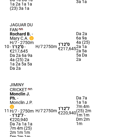
3a 1a
1a 2a 1a 1a
(23) 3a 1a
JAGUAR DU
FAN
Da 2a
Rochard B.
-
6a 9a
Mary C.A.
4a (25)
H/7 - 2750m
1'12"0
10
H/7
2750m
2a 1a
-
1'12"0
-
€217,645
2a 5a
€217,645
5a Da
Da 2a 6a 9a
2a
4a (25) 2a
1a 2a 5a 5a
Da 2a
JIMINY
CRICKET
Monclin J.
Da 7a
Ph.
-
1a 1a
Monclin J.P.
7m 4m
1'12"7
11
H/7
2750m
(25) 2m
H/7 - 2750m
€220,940
1m 1m
-
1'12"7
-
Dm 2m
€220,940
1m
Da 7a 1a 1a
7m 4m (25)
2m 1m 1m
Dm 2m 1m