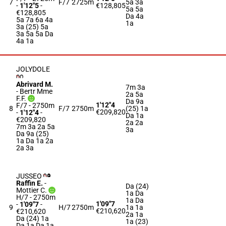
7
F/7
2725m
5a 3a
-
1'12"5
-
€128,805
5a 5a
€128,805
Da 4a
5a 7a 6a 4a
1a
3a (25) 5a
3a 5a 5a Da
4a 1a
JOLYDOLE
Abrivard M.
7m 3a
-
Bertr Mme
2a 5a
F.F.
Da 9a
1'12"4
F/7 - 2750m
8
F/7
2750m
(25) 1a
€209,820
-
1'12"4
-
Da 1a
€209,820
2a 2a
7m 3a 2a 5a
3a
Da 9a (25)
1a Da 1a 2a
2a 3a
JUSSEO
Raffin E.
-
Da (24)
Mottier C.
1a Da
H/7 - 2750m
1a Da
1'09"7
-
1'09"7
-
9
H/7
2750m
1a 1a
€210,620
€210,620
2a 1a
Da (24) 1a
1a (23)
Da 1a Da 1a