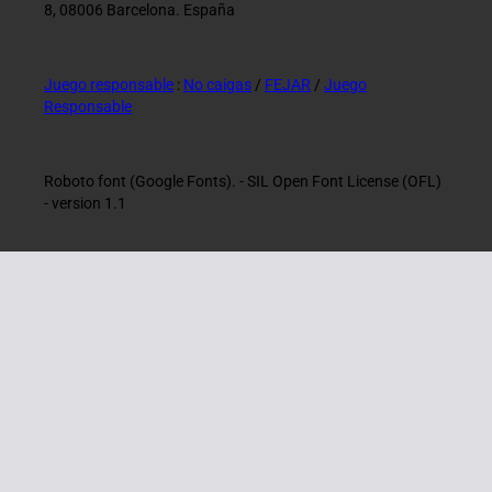
8, 08006 Barcelona. España
Juego responsable
:
No caigas
/
FEJAR
/
Juego
Responsable
Roboto font (Google Fonts). - SIL Open Font License (OFL)
- version 1.1