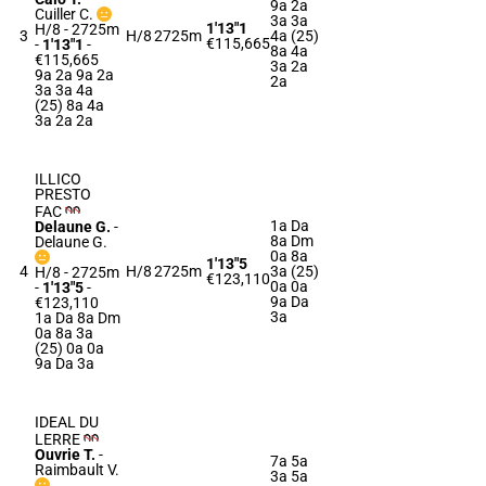
9a 2a
Cuiller C.
3a 3a
1'13"1
H/8 - 2725m
3
H/8
2725m
4a (25)
€115,665
-
1'13"1
-
8a 4a
€115,665
3a 2a
9a 2a 9a 2a
2a
3a 3a 4a
(25) 8a 4a
3a 2a 2a
ILLICO
PRESTO
FAC
1a Da
Delaune G.
-
8a Dm
Delaune G.
0a 8a
1'13"5
4
H/8
2725m
3a (25)
H/8 - 2725m
€123,110
0a 0a
-
1'13"5
-
9a Da
€123,110
3a
1a Da 8a Dm
0a 8a 3a
(25) 0a 0a
9a Da 3a
IDEAL DU
LERRE
Ouvrie T.
-
7a 5a
Raimbault V.
3a 5a