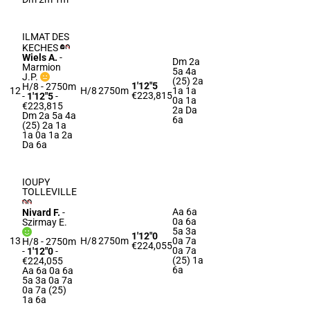
ILMAT DES
KECHES
Wiels A.
-
Dm 2a
Marmion
5a 4a
J.P.
(25) 2a
1'12"5
H/8 - 2750m
12
H/8
2750m
1a 1a
€223,815
-
1'12"5
-
0a 1a
€223,815
2a Da
Dm 2a 5a 4a
6a
(25) 2a 1a
1a 0a 1a 2a
Da 6a
IOUPY
TOLLEVILLE
Aa 6a
Nivard F.
-
0a 6a
Szirmay E.
5a 3a
1'12"0
13
H/8
2750m
0a 7a
H/8 - 2750m
€224,055
0a 7a
-
1'12"0
-
(25) 1a
€224,055
6a
Aa 6a 0a 6a
5a 3a 0a 7a
0a 7a (25)
1a 6a