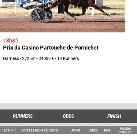
18h35
Prix du Casino Partouche de Pornichet
Harness - 2725m - 34000 € - 14 Runners
RUNNERS
ODDS
FINISH
Racing
Place
N°
Horses (sex/age) team
Driver
Odds
Time
time/km