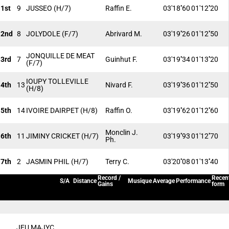
1st
9
JUSSEO
(H/7)
Raffin E.
03'18''60
01'12''20
2nd
8
JOLYDOLE
(F/7)
Abrivard M.
03'19''26
01'12''50
JONQUILLE DE MEAT
3rd
7
Guinhut F.
03'19''34
01'13''20
(F/7)
IOUPY TOLLEVILLE
4th
13
Nivard F.
03'19''36
01'12''50
(H/8)
5th
14
IVOIRE DAIRPET
(H/8)
Raffin O.
03'19''62
01'12''60
Monclin J.
6th
11
JIMINY CRICKET
(H/7)
03'19''93
01'12''70
Ph.
7th
2
JASMIN PHIL
(H/7)
Terry C.
03'20''08
01'13''40
Record /
Recen
S/A
Distance
Musique
Average
Performance
Gains
form
JEU MAJYC