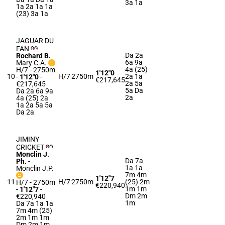
3a 1a
1a 2a 1a 1a
(23) 3a 1a
JAGUAR DU
FAN
Da 2a
Rochard B.
-
6a 9a
Mary C.A.
4a (25)
H/7 - 2750m
1'12"0
10
H/7
2750m
2a 1a
-
1'12"0
-
€217,645
2a 5a
€217,645
5a Da
Da 2a 6a 9a
2a
4a (25) 2a
1a 2a 5a 5a
Da 2a
JIMINY
CRICKET
Monclin J.
Da 7a
Ph.
-
1a 1a
Monclin J.P.
7m 4m
1'12"7
11
H/7
2750m
(25) 2m
H/7 - 2750m
€220,940
1m 1m
-
1'12"7
-
Dm 2m
€220,940
1m
Da 7a 1a 1a
7m 4m (25)
2m 1m 1m
Dm 2m 1m