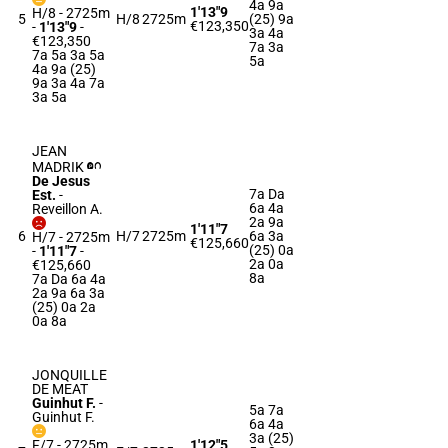
4a 9a
1'13"9
H/8 - 2725m
5
H/8
2725m
(25) 9a
€123,350
-
1'13"9
-
3a 4a
€123,350
7a 3a
7a 5a 3a 5a
5a
4a 9a (25)
9a 3a 4a 7a
3a 5a
JEAN
MADRIK
De Jesus
7a Da
Est.
-
6a 4a
Reveillon A.
2a 9a
1'11"7
6
H/7
2725m
6a 3a
H/7 - 2725m
€125,660
(25) 0a
-
1'11"7
-
2a 0a
€125,660
8a
7a Da 6a 4a
2a 9a 6a 3a
(25) 0a 2a
0a 8a
JONQUILLE
DE MEAT
Guinhut F.
-
5a 7a
Guinhut F.
6a 4a
3a (25)
F/7 - 2725m
1'12"5