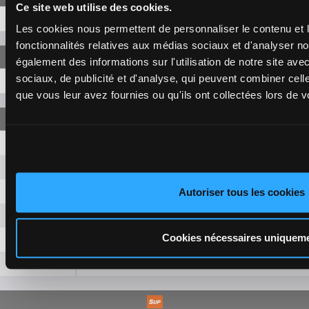
Ce site web utilise des cookies.
9-8-7
33,80 €
Les cookies nous permettent de personnaliser le contenu et l
fonctionnalités relatives aux médias sociaux et d'analyser no
également des informations sur l'utilisation de notre site av
sociaux, de publicité et d'analyse, qui peuvent combiner cell
9-8-7
58,00 €
que vous leur avez fournies ou qu'ils ont collectées lors de vo
9-8
2,40 €
9-7
2,40 €
9-13
2,40 €
Autoriser tous les cookies
8-7
2,40 €
Cookies nécessaires uniquem
8-13
2,40 €
7-13
2,40 €