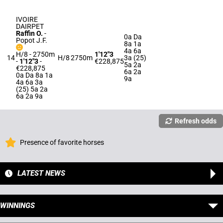
IVOIRE
DAIRPET
Raffin O.
-
0a Da
Popot J.F.
8a 1a
4a 6a
H/8 - 2750m
1'12"3
14
H/8
2750m
3a (25)
-
1'12"3
-
€228,875
5a 2a
€228,875
6a 2a
0a Da 8a 1a
9a
4a 6a 3a
(25) 5a 2a
6a 2a 9a
Refresh odds
Presence of favorite horses
LATEST NEWS
WINNINGS