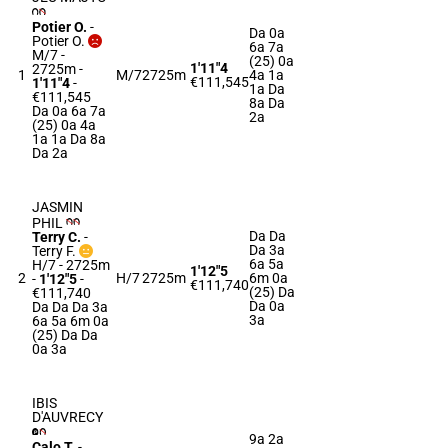
Potier O.
-
Da 0a
Potier O.
6a 7a
M/7 -
(25) 0a
1'11"4
2725m
-
1
M/7
2725m
4a 1a
€111,545
1'11"4
-
1a Da
€111,545
8a Da
Da 0a 6a 7a
2a
(25) 0a 4a
1a 1a Da 8a
Da 2a
JASMIN
PHIL
Da Da
Terry C.
-
Da 3a
Terry F.
6a 5a
H/7 - 2725m
1'12"5
2
H/7
2725m
6m 0a
-
1'12"5
-
€111,740
(25) Da
€111,740
Da 0a
Da Da Da 3a
3a
6a 5a 6m 0a
(25) Da Da
0a 3a
IBIS
D'AUVRECY
9a 2a
Calo T.
-