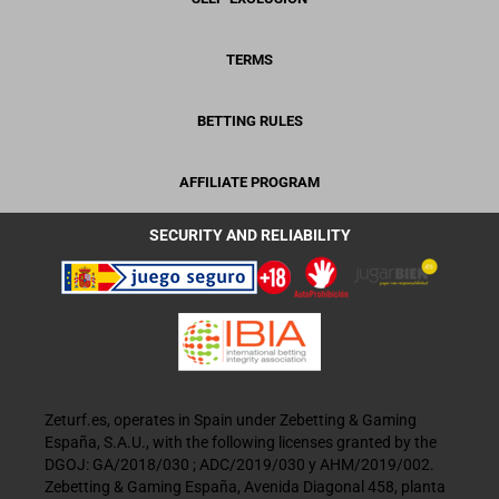
TERMS
BETTING RULES
AFFILIATE PROGRAM
SECURITY AND RELIABILITY
Zeturf.es, operates in Spain under Zebetting & Gaming
España, S.A.U., with the following licenses granted by the
DGOJ: GA/2018/030 ; ADC/2019/030 y AHM/2019/002.
Zebetting & Gaming España, Avenida Diagonal 458, planta