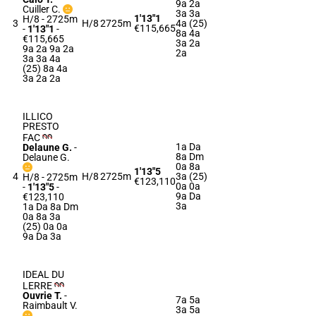
9a 2a
Cuiller C.
3a 3a
1'13"1
H/8 - 2725m
3
H/8
2725m
4a (25)
€115,665
-
1'13"1
-
8a 4a
€115,665
3a 2a
9a 2a 9a 2a
2a
3a 3a 4a
(25) 8a 4a
3a 2a 2a
ILLICO
PRESTO
FAC
1a Da
Delaune G.
-
8a Dm
Delaune G.
0a 8a
1'13"5
4
H/8
2725m
3a (25)
H/8 - 2725m
€123,110
0a 0a
-
1'13"5
-
9a Da
€123,110
3a
1a Da 8a Dm
0a 8a 3a
(25) 0a 0a
9a Da 3a
IDEAL DU
LERRE
Ouvrie T.
-
7a 5a
Raimbault V.
3a 5a