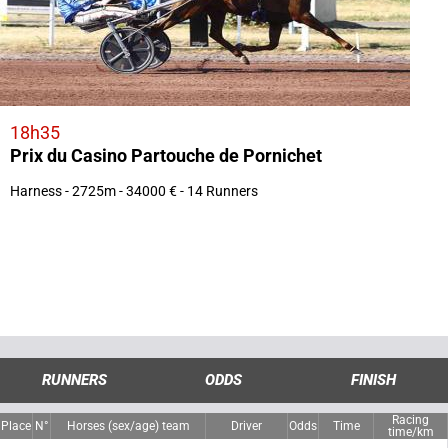
18h35
Prix du Casino Partouche de Pornichet
Harness - 2725m - 34000 € - 14 Runners
RUNNERS
ODDS
FINISH
Racing
Place
N°
Horses (sex/age) team
Driver
Odds
Time
time/km