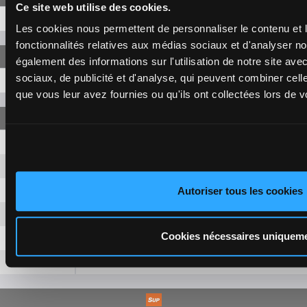
Ce site web utilise des cookies.
9-8-7
33,80 €
Les cookies nous permettent de personnaliser le contenu et l
fonctionnalités relatives aux médias sociaux et d'analyser no
également des informations sur l'utilisation de notre site av
sociaux, de publicité et d'analyse, qui peuvent combiner cell
9-8-7
58,00 €
que vous leur avez fournies ou qu'ils ont collectées lors de vo
9-8
2,40 €
9-7
2,40 €
9-13
2,40 €
Autoriser tous les cookies
8-7
2,40 €
Cookies nécessaires uniquem
8-13
2,40 €
7-13
2,40 €