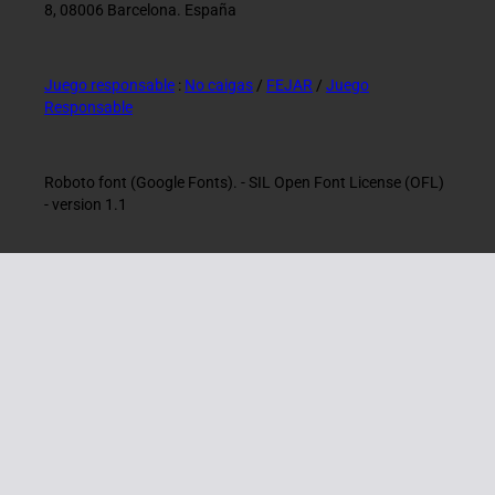
8, 08006 Barcelona. España
Juego responsable
:
No caigas
/
FEJAR
/
Juego
Responsable
Roboto font (Google Fonts). - SIL Open Font License (OFL)
- version 1.1