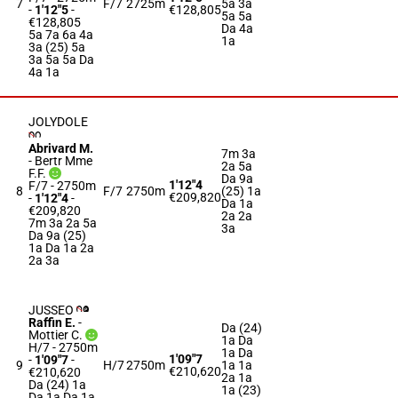
7
F/7
2725m
5a 3a
-
1'12"5
-
€128,805
5a 5a
€128,805
Da 4a
5a 7a 6a 4a
1a
3a (25) 5a
3a 5a 5a Da
4a 1a
JOLYDOLE
Abrivard M.
7m 3a
-
Bertr Mme
2a 5a
F.F.
Da 9a
1'12"4
F/7 - 2750m
8
F/7
2750m
(25) 1a
€209,820
-
1'12"4
-
Da 1a
€209,820
2a 2a
7m 3a 2a 5a
3a
Da 9a (25)
1a Da 1a 2a
2a 3a
JUSSEO
Raffin E.
-
Da (24)
Mottier C.
1a Da
H/7 - 2750m
1a Da
1'09"7
-
1'09"7
-
9
H/7
2750m
1a 1a
€210,620
€210,620
2a 1a
Da (24) 1a
1a (23)
Da 1a Da 1a