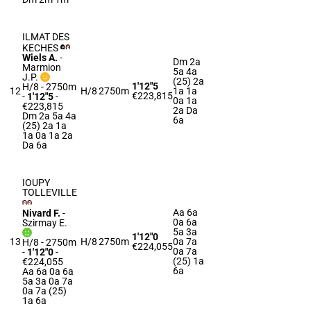
ILMAT DES
KECHES
Wiels A.
-
Dm 2a
Marmion
5a 4a
J.P.
(25) 2a
1'12"5
H/8 - 2750m
12
H/8
2750m
1a 1a
€223,815
-
1'12"5
-
0a 1a
€223,815
2a Da
Dm 2a 5a 4a
6a
(25) 2a 1a
1a 0a 1a 2a
Da 6a
IOUPY
TOLLEVILLE
Aa 6a
Nivard F.
-
0a 6a
Szirmay E.
5a 3a
1'12"0
13
H/8
2750m
0a 7a
H/8 - 2750m
€224,055
0a 7a
-
1'12"0
-
(25) 1a
€224,055
6a
Aa 6a 0a 6a
5a 3a 0a 7a
0a 7a (25)
1a 6a