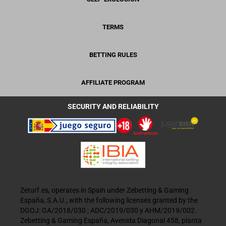
TERMS
BETTING RULES
AFFILIATE PROGRAM
SECURITY AND RELIABILITY
Zeturf.es, operates in Spain under Zebetting & Gaming
España, S.A.U., with the following licenses granted by the
DGOJ: GA/2018/030 ; ADC/2019/030 y AHM/2019/002.
Zebetting & Gaming España, Avenida Diagonal 458, planta