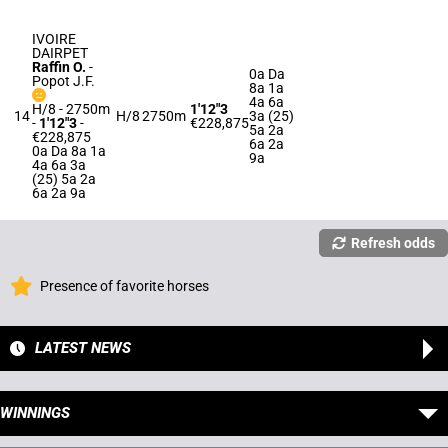
IVOIRE
DAIRPET
Raffin O.
-
0a Da
Popot J.F.
8a 1a
4a 6a
H/8 - 2750m
1'12"3
14
H/8
2750m
3a (25)
-
1'12"3
-
€228,875
5a 2a
€228,875
6a 2a
0a Da 8a 1a
9a
4a 6a 3a
(25) 5a 2a
6a 2a 9a
Refresh odds
Presence of favorite horses
LATEST NEWS
WINNINGS