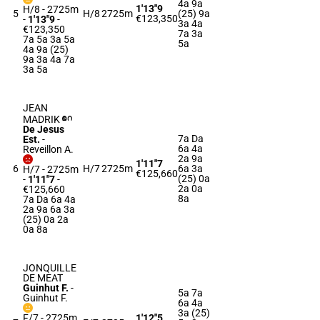
4a 9a
1'13"9
H/8 - 2725m
5
H/8
2725m
(25) 9a
€123,350
-
1'13"9
-
3a 4a
€123,350
7a 3a
7a 5a 3a 5a
5a
4a 9a (25)
9a 3a 4a 7a
3a 5a
JEAN
MADRIK
De Jesus
7a Da
Est.
-
6a 4a
Reveillon A.
2a 9a
1'11"7
6
H/7
2725m
6a 3a
H/7 - 2725m
€125,660
(25) 0a
-
1'11"7
-
2a 0a
€125,660
8a
7a Da 6a 4a
2a 9a 6a 3a
(25) 0a 2a
0a 8a
JONQUILLE
DE MEAT
Guinhut F.
-
5a 7a
Guinhut F.
6a 4a
3a (25)
F/7 - 2725m
1'12"5