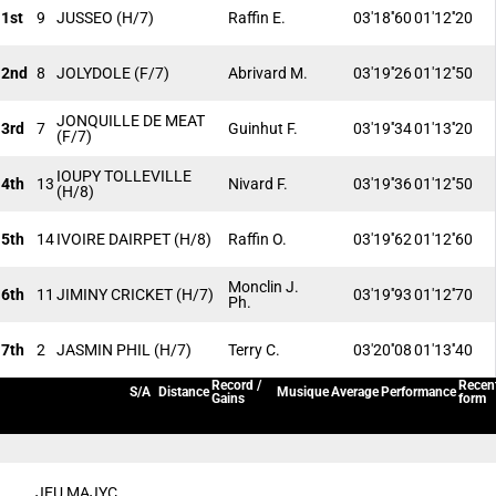
1st
9
JUSSEO
(H/7)
Raffin E.
03'18''60
01'12''20
2nd
8
JOLYDOLE
(F/7)
Abrivard M.
03'19''26
01'12''50
JONQUILLE DE MEAT
3rd
7
Guinhut F.
03'19''34
01'13''20
(F/7)
IOUPY TOLLEVILLE
4th
13
Nivard F.
03'19''36
01'12''50
(H/8)
5th
14
IVOIRE DAIRPET
(H/8)
Raffin O.
03'19''62
01'12''60
Monclin J.
6th
11
JIMINY CRICKET
(H/7)
03'19''93
01'12''70
Ph.
7th
2
JASMIN PHIL
(H/7)
Terry C.
03'20''08
01'13''40
Record /
Recen
S/A
Distance
Musique
Average
Performance
Gains
form
JEU MAJYC