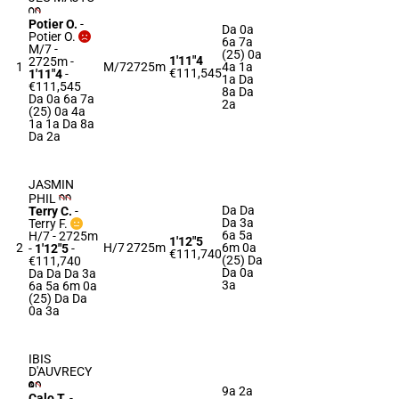
Potier O.
-
Da 0a
Potier O.
6a 7a
M/7 -
(25) 0a
1'11"4
2725m
-
1
M/7
2725m
4a 1a
€111,545
1'11"4
-
1a Da
€111,545
8a Da
Da 0a 6a 7a
2a
(25) 0a 4a
1a 1a Da 8a
Da 2a
JASMIN
PHIL
Da Da
Terry C.
-
Da 3a
Terry F.
6a 5a
H/7 - 2725m
1'12"5
2
H/7
2725m
6m 0a
-
1'12"5
-
€111,740
(25) Da
€111,740
Da 0a
Da Da Da 3a
3a
6a 5a 6m 0a
(25) Da Da
0a 3a
IBIS
D'AUVRECY
9a 2a
Calo T.
-