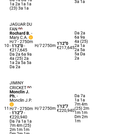
3a 1a
1a 2a 1a 1a
(23) 3a 1a
JAGUAR DU
FAN
Da 2a
Rochard B.
-
6a 9a
Mary C.A.
4a (25)
H/7 - 2750m
1'12"0
10
H/7
2750m
2a 1a
-
1'12"0
-
€217,645
2a 5a
€217,645
5a Da
Da 2a 6a 9a
2a
4a (25) 2a
1a 2a 5a 5a
Da 2a
JIMINY
CRICKET
Monclin J.
Da 7a
Ph.
-
1a 1a
Monclin J.P.
7m 4m
1'12"7
11
H/7
2750m
(25) 2m
H/7 - 2750m
€220,940
1m 1m
-
1'12"7
-
Dm 2m
€220,940
1m
Da 7a 1a 1a
7m 4m (25)
2m 1m 1m
Dm 2m 1m