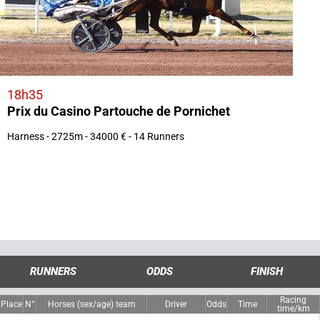
18h35
Prix du Casino Partouche de Pornichet
Harness - 2725m - 34000 € - 14 Runners
RUNNERS
ODDS
FINISH
Racing
Place
N°
Horses (sex/age) team
Driver
Odds
Time
time/km