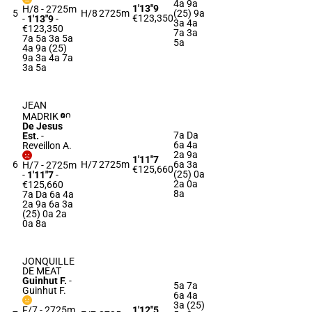
4a 9a
1'13"9
H/8 - 2725m
5
H/8
2725m
(25) 9a
€123,350
-
1'13"9
-
3a 4a
€123,350
7a 3a
7a 5a 3a 5a
5a
4a 9a (25)
9a 3a 4a 7a
3a 5a
JEAN
MADRIK
De Jesus
7a Da
Est.
-
6a 4a
Reveillon A.
2a 9a
1'11"7
6
H/7
2725m
6a 3a
H/7 - 2725m
€125,660
(25) 0a
-
1'11"7
-
2a 0a
€125,660
8a
7a Da 6a 4a
2a 9a 6a 3a
(25) 0a 2a
0a 8a
JONQUILLE
DE MEAT
Guinhut F.
-
5a 7a
Guinhut F.
6a 4a
3a (25)
F/7 - 2725m
1'12"5