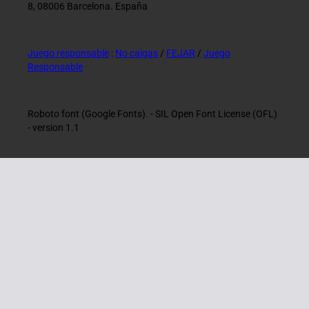
8, 08006 Barcelona. España
Juego responsable
:
No caigas
/
FEJAR
/
Juego
Responsable
Roboto font (Google Fonts). - SIL Open Font License (OFL)
- version 1.1