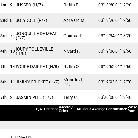
1st
9
JUSSEO
(H/7)
Raffin E.
03'18''60
01'12''20
2nd
8
JOLYDOLE
(F/7)
Abrivard M.
03'19''26
01'12''50
JONQUILLE DE MEAT
3rd
7
Guinhut F.
03'19''34
01'13''20
(F/7)
IOUPY TOLLEVILLE
4th
13
Nivard F.
03'19''36
01'12''50
(H/8)
5th
14
IVOIRE DAIRPET
(H/8)
Raffin O.
03'19''62
01'12''60
Monclin J.
6th
11
JIMINY CRICKET
(H/7)
03'19''93
01'12''70
Ph.
7th
2
JASMIN PHIL
(H/7)
Terry C.
03'20''08
01'13''40
Record /
Recen
S/A
Distance
Musique
Average
Performance
Gains
form
JEU MAJYC