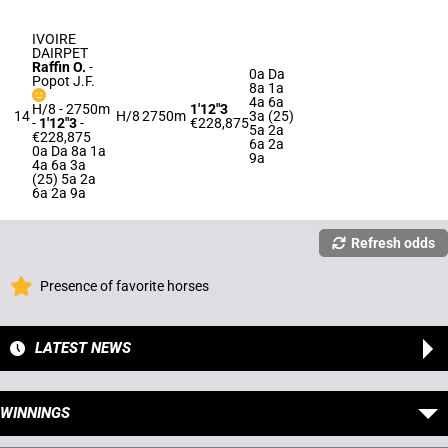
IVOIRE
DAIRPET
Raffin O.
-
0a Da
Popot J.F.
8a 1a
4a 6a
H/8 - 2750m
1'12"3
14
H/8
2750m
3a (25)
-
1'12"3
-
€228,875
5a 2a
€228,875
6a 2a
0a Da 8a 1a
9a
4a 6a 3a
(25) 5a 2a
6a 2a 9a
Refresh odds
Presence of favorite horses
LATEST NEWS
WINNINGS