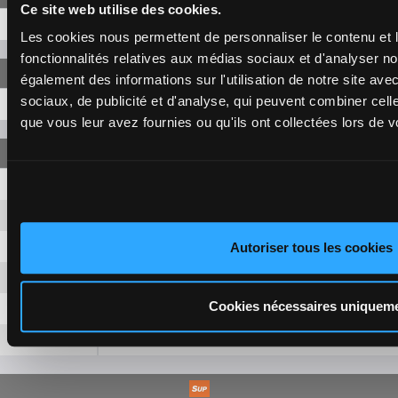
Ce site web utilise des cookies.
9-8-7
33,80 €
Les cookies nous permettent de personnaliser le contenu et l
fonctionnalités relatives aux médias sociaux et d'analyser no
également des informations sur l'utilisation de notre site av
sociaux, de publicité et d'analyse, qui peuvent combiner cell
9-8-7
58,00 €
que vous leur avez fournies ou qu'ils ont collectées lors de vo
9-8
2,40 €
9-7
2,40 €
9-13
2,40 €
Autoriser tous les cookies
8-7
2,40 €
Cookies nécessaires uniquem
8-13
2,40 €
7-13
2,40 €