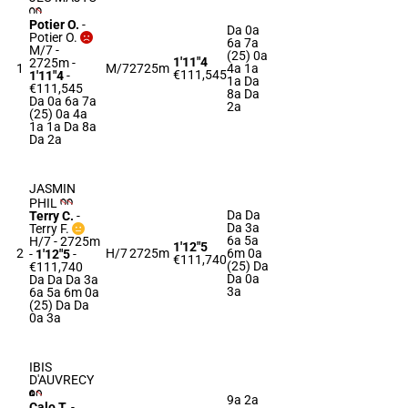
Potier O.
-
Da 0a
Potier O.
6a 7a
M/7 -
(25) 0a
1'11"4
2725m
-
1
M/7
2725m
4a 1a
€111,545
1'11"4
-
1a Da
€111,545
8a Da
Da 0a 6a 7a
2a
(25) 0a 4a
1a 1a Da 8a
Da 2a
JASMIN
PHIL
Da Da
Terry C.
-
Da 3a
Terry F.
6a 5a
H/7 - 2725m
1'12"5
2
H/7
2725m
6m 0a
-
1'12"5
-
€111,740
(25) Da
€111,740
Da 0a
Da Da Da 3a
3a
6a 5a 6m 0a
(25) Da Da
0a 3a
IBIS
D'AUVRECY
9a 2a
Calo T.
-