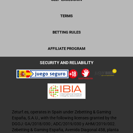
TERMS
BETTING RULES
AFFILIATE PROGRAM
SECURITY AND RELIABILITY
Zeturf.es, operates in Spain under Zebetting & Gaming
España, S.A.U., with the following licenses granted by the
DGOJ: GA/2018/030 ; ADC/2019/030 y AHM/2019/002.
Zebetting & Gaming España, Avenida Diagonal 458, planta