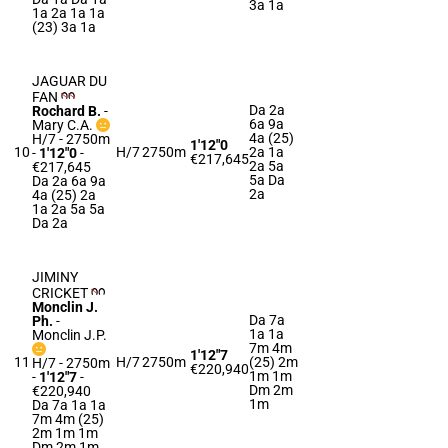
3a 1a
1a 2a 1a 1a
(23) 3a 1a
JAGUAR DU
FAN
Da 2a
Rochard B.
-
6a 9a
Mary C.A.
4a (25)
H/7 - 2750m
1'12"0
10
H/7
2750m
2a 1a
-
1'12"0
-
€217,645
2a 5a
€217,645
5a Da
Da 2a 6a 9a
2a
4a (25) 2a
1a 2a 5a 5a
Da 2a
JIMINY
CRICKET
Monclin J.
Da 7a
Ph.
-
1a 1a
Monclin J.P.
7m 4m
1'12"7
11
H/7
2750m
(25) 2m
H/7 - 2750m
€220,940
1m 1m
-
1'12"7
-
Dm 2m
€220,940
1m
Da 7a 1a 1a
7m 4m (25)
2m 1m 1m
Dm 2m 1m