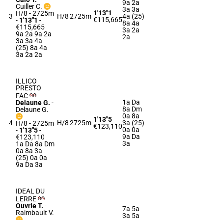
9a 2a
Cuiller C.
3a 3a
1'13"1
H/8 - 2725m
3
H/8
2725m
4a (25)
€115,665
-
1'13"1
-
8a 4a
€115,665
3a 2a
9a 2a 9a 2a
2a
3a 3a 4a
(25) 8a 4a
3a 2a 2a
ILLICO
PRESTO
FAC
1a Da
Delaune G.
-
8a Dm
Delaune G.
0a 8a
1'13"5
4
H/8
2725m
3a (25)
H/8 - 2725m
€123,110
0a 0a
-
1'13"5
-
9a Da
€123,110
3a
1a Da 8a Dm
0a 8a 3a
(25) 0a 0a
9a Da 3a
IDEAL DU
LERRE
Ouvrie T.
-
7a 5a
Raimbault V.
3a 5a