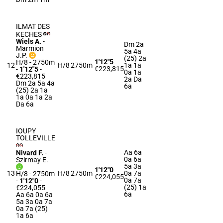
ILMAT DES
KECHES
Wiels A.
-
Dm 2a
Marmion
5a 4a
J.P.
(25) 2a
1'12"5
H/8 - 2750m
12
H/8
2750m
1a 1a
€223,815
-
1'12"5
-
0a 1a
€223,815
2a Da
Dm 2a 5a 4a
6a
(25) 2a 1a
1a 0a 1a 2a
Da 6a
IOUPY
TOLLEVILLE
Aa 6a
Nivard F.
-
0a 6a
Szirmay E.
5a 3a
1'12"0
13
H/8
2750m
0a 7a
H/8 - 2750m
€224,055
0a 7a
-
1'12"0
-
(25) 1a
€224,055
6a
Aa 6a 0a 6a
5a 3a 0a 7a
0a 7a (25)
1a 6a