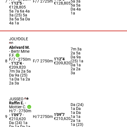
7
F/7
2725m
5a 3a
-
1'12"5
-
€128,805
5a 5a
€128,805
Da 4a
5a 7a 6a 4a
1a
3a (25) 5a
3a 5a 5a Da
4a 1a
JOLYDOLE
Abrivard M.
7m 3a
-
Bertr Mme
2a 5a
F.F.
Da 9a
1'12"4
F/7 - 2750m
8
F/7
2750m
(25) 1a
€209,820
-
1'12"4
-
Da 1a
€209,820
2a 2a
7m 3a 2a 5a
3a
Da 9a (25)
1a Da 1a 2a
2a 3a
JUSSEO
Raffin E.
-
Da (24)
Mottier C.
1a Da
H/7 - 2750m
1a Da
1'09"7
-
1'09"7
-
9
H/7
2750m
1a 1a
€210,620
€210,620
2a 1a
Da (24) 1a
1a (23)
Da 1a Da 1a