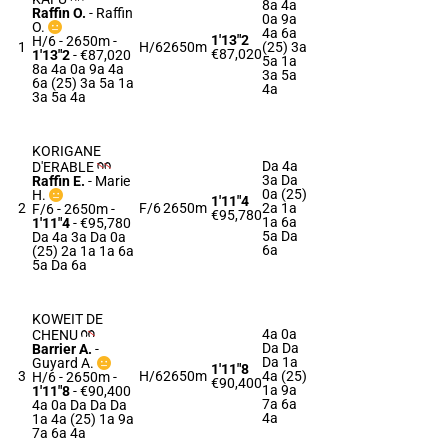
8a 4a
Raffin O.
-
Raffin
0a 9a
O.
4a 6a
1'13"2
H/6 - 2650m
-
1
H/6
2650m
(25) 3a
€87,020
1'13"2
- €87,020
5a 1a
8a 4a 0a 9a 4a
3a 5a
6a (25) 3a 5a 1a
4a
3a 5a 4a
KORIGANE
Da 4a
D'ERABLE
3a Da
Raffin E.
-
Marie
0a (25)
H.
1'11"4
2
F/6
2650m
2a 1a
F/6 - 2650m
-
€95,780
1a 6a
1'11"4
- €95,780
5a Da
Da 4a 3a Da 0a
6a
(25) 2a 1a 1a 6a
5a Da 6a
KOWEIT DE
4a 0a
CHENU
Da Da
Barrier A.
-
Da 1a
Guyard A.
1'11"8
3
H/6
2650m
4a (25)
H/6 - 2650m
-
€90,400
1a 9a
1'11"8
- €90,400
7a 6a
4a 0a Da Da Da
4a
1a 4a (25) 1a 9a
7a 6a 4a