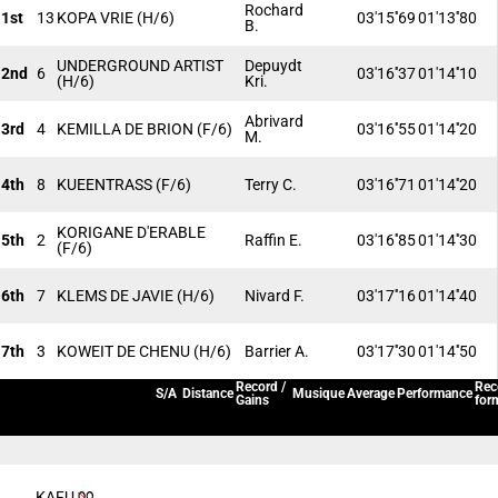
Rochard
1st
13
KOPA VRIE
(H/6)
03'15''69
01'13''80
B.
UNDERGROUND ARTIST
Depuydt
2nd
6
03'16''37
01'14''10
(H/6)
Kri.
Abrivard
3rd
4
KEMILLA DE BRION
(F/6)
03'16''55
01'14''20
M.
4th
8
KUEENTRASS
(F/6)
Terry C.
03'16''71
01'14''20
KORIGANE D'ERABLE
5th
2
Raffin E.
03'16''85
01'14''30
(F/6)
6th
7
KLEMS DE JAVIE
(H/6)
Nivard F.
03'17''16
01'14''40
7th
3
KOWEIT DE CHENU
(H/6)
Barrier A.
03'17''30
01'14''50
Record /
Rec
S/A
Distance
Musique
Average
Performance
Gains
for
KAFU