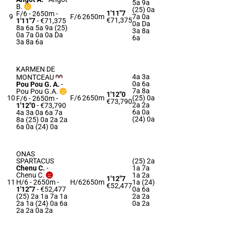
5a 9a
B.
(25) 0a
1'11"7
F/6 - 2650m
-
9
F/6
2650m
7a 0a
€71,375
1'11"7
- €71,375
0a Da
8a 6a 5a 9a (25)
3a 8a
0a 7a 0a 0a Da
6a
3a 8a 6a
KARMEN DE
4a 3a
MONTCEAU
0a 6a
Pou Pou G. A.
-
7a 8a
Pou Pou G.A.
1'12"0
10
F/6
2650m
(25) 0a
F/6 - 2650m
-
€73,790
2a 2a
1'12"0
- €73,790
6a 0a
4a 3a 0a 6a 7a
(24) 0a
8a (25) 0a 2a 2a
6a 0a (24) 0a
ONAS
SPARTACUS
(25) 2a
Chenu C.
-
1a 7a
Chenu C.
1a 2a
1'12"7
11
H/6 - 2650m
-
H/6
2650m
1a (24)
€52,477
1'12"7
- €52,477
0a 6a
(25) 2a 1a 7a 1a
2a 2a
2a 1a (24) 0a 6a
0a 2a
2a 2a 0a 2a