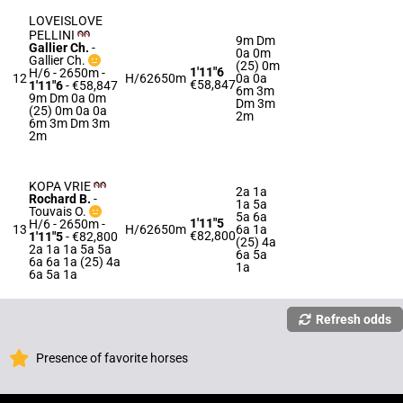
LOVEISLOVE
PELLINI
9m Dm
Gallier Ch.
-
0a 0m
Gallier Ch.
(25) 0m
1'11"6
H/6 - 2650m
-
12
H/6
2650m
0a 0a
€58,847
1'11"6
- €58,847
6m 3m
9m Dm 0a 0m
Dm 3m
(25) 0m 0a 0a
2m
6m 3m Dm 3m
2m
KOPA VRIE
2a 1a
Rochard B.
-
1a 5a
Touvais O.
5a 6a
1'11"5
H/6 - 2650m
-
13
H/6
2650m
6a 1a
€82,800
1'11"5
- €82,800
(25) 4a
2a 1a 1a 5a 5a
6a 5a
6a 6a 1a (25) 4a
1a
6a 5a 1a
Refresh odds
Presence of favorite horses