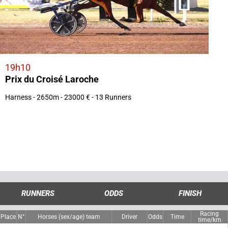
19h10
Prix du Croisé Laroche
Harness - 2650m - 23000 € - 13 Runners
RUNNERS
ODDS
FINISH
Racing
Place
N°
Horses (sex/age) team
Driver
Odds
Time
time/km