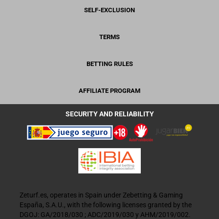
SELF-EXCLUSION
TERMS
BETTING RULES
AFFILIATE PROGRAM
SECURITY AND RELIABILITY
Zeturf.es, operates in Spain under Zebetting & Gaming
España, S.A.U., with the following licenses granted by the
DGOJ: GA/2018/030 ; ADC/2019/030 y AHM/2019/002.