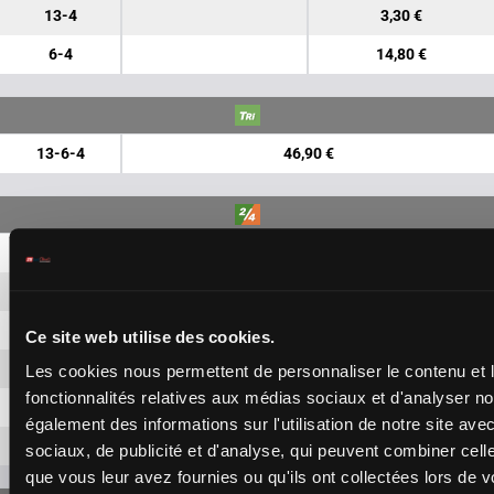
13-4
3,30 €
6-4
14,80 €
13-6-4
46,90 €
13-6
1,70 €
13-4
1,70 €
13-8
1,70 €
Ce site web utilise des cookies.
6-4
1,70 €
Les cookies nous permettent de personnaliser le contenu et l
fonctionnalités relatives aux médias sociaux et d'analyser no
6-8
1,70 €
également des informations sur l'utilisation de notre site av
4-8
1,70 €
sociaux, de publicité et d'analyse, qui peuvent combiner cell
que vous leur avez fournies ou qu'ils ont collectées lors de vo