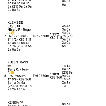
9a 0a
4a Da 6a 0a 0a
6a
9a (25) 0a 5a 0a
9a 0a 6a
KLEMS DE
4a 4a
JAVIE
3a 6a
Nivard F.
-
Roger
4a 0a
S.
1'11"2
7
H/6
2650m
7a (25)
H/6 - 2650m
-
€89,415
5a 6a
1'11"2
- €89,415
2a 0a
4a 4a 3a 6a 4a
6a
0a 7a (25) 5a 6a
2a 0a 6a
KUEENTRASS
1a 1a
Da 6a
Terry C.
-
Terry
(25) 8a
F.
1'10"9
8
F/6
2650m
9a 9a
F/6 - 2650m
-
€89,360
1a 2a
1'10"9
- €89,360
2a 1a
1a 1a Da 6a
1a
(25) 8a 9a 9a 1a
2a 2a 1a 1a
KENISA
8a 6a
Angot A.
-
Angot