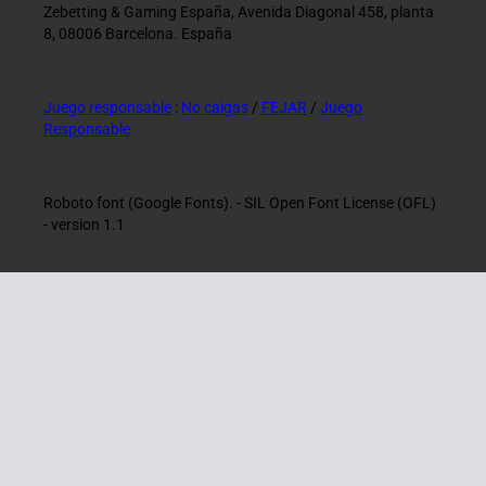
Zebetting & Gaming España, Avenida Diagonal 458, planta
8, 08006 Barcelona. España
Juego responsable
:
No caigas
/
FEJAR
/
Juego
Responsable
Roboto font (Google Fonts). - SIL Open Font License (OFL)
- version 1.1