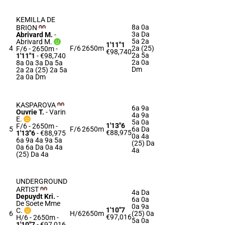
KEMILLA DE
8a 0a
BRION
3a Da
Abrivard M.
-
5a 2a
Abrivard M.
1'11"1
4
F/6
2650m
2a (25)
F/6 - 2650m
-
€98,740
2a 5a
1'11"1
- €98,740
2a 0a
8a 0a 3a Da 5a
Dm
2a 2a (25) 2a 5a
2a 0a Dm
KASPAROVA
6a 9a
Ouvrie T.
-
Varin
4a 9a
E.
5a 0a
1'13"6
F/6 - 2650m
-
5
F/6
2650m
6a Da
€88,975
1'13"6
- €88,975
0a 4a
6a 9a 4a 9a 5a
(25) Da
0a 6a Da 0a 4a
4a
(25) Da 4a
UNDERGROUND
ARTIST
4a Da
Depuydt Kri.
-
6a 0a
De Soete Mme
0a 9a
1'10"7
C.
6
H/6
2650m
(25) 0a
€97,016
H/6 - 2650m
-
5a 0a
1'10"7
- €97,016