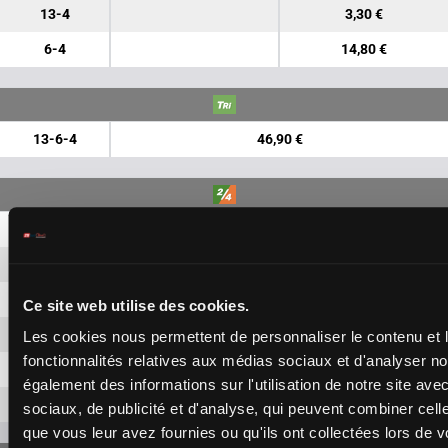
13-4
3,30 €
6-4
14,80 €
13-6-4
46,90 €
13-6
1,70 €
13-4
1,70 €
13-8
1,70 €
Ce site web utilise des cookies.
6-4
1,70 €
Les cookies nous permettent de personnaliser le contenu et l
fonctionnalités relatives aux médias sociaux et d'analyser no
6-8
1,70 €
également des informations sur l'utilisation de notre site av
4-8
1,70 €
sociaux, de publicité et d'analyse, qui peuvent combiner cell
que vous leur avez fournies ou qu'ils ont collectées lors de vo