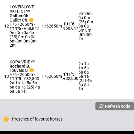
LOVEISLOVE
PELLINI
9m Dm
Gallier Ch.
-
0a 0m
Gallier Ch.
(25) 0m
1'11"6
H/6 - 2650m
-
12
H/6
2650m
0a 0a
€58,847
1'11"6
- €58,847
6m 3m
9m Dm 0a 0m
Dm 3m
(25) 0m 0a 0a
2m
6m 3m Dm 3m
2m
KOPA VRIE
2a 1a
Rochard B.
-
1a 5a
Touvais O.
5a 6a
1'11"5
H/6 - 2650m
-
13
H/6
2650m
6a 1a
€82,800
1'11"5
- €82,800
(25) 4a
2a 1a 1a 5a 5a
6a 5a
6a 6a 1a (25) 4a
1a
6a 5a 1a
Refresh odds
Presence of favorite horses