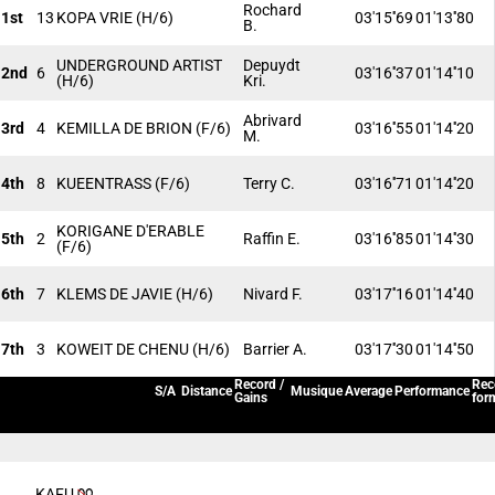
Rochard
1st
13
KOPA VRIE
(H/6)
03'15''69
01'13''80
B.
UNDERGROUND ARTIST
Depuydt
2nd
6
03'16''37
01'14''10
(H/6)
Kri.
Abrivard
3rd
4
KEMILLA DE BRION
(F/6)
03'16''55
01'14''20
M.
4th
8
KUEENTRASS
(F/6)
Terry C.
03'16''71
01'14''20
KORIGANE D'ERABLE
5th
2
Raffin E.
03'16''85
01'14''30
(F/6)
6th
7
KLEMS DE JAVIE
(H/6)
Nivard F.
03'17''16
01'14''40
7th
3
KOWEIT DE CHENU
(H/6)
Barrier A.
03'17''30
01'14''50
Record /
Rec
S/A
Distance
Musique
Average
Performance
Gains
for
KAFU