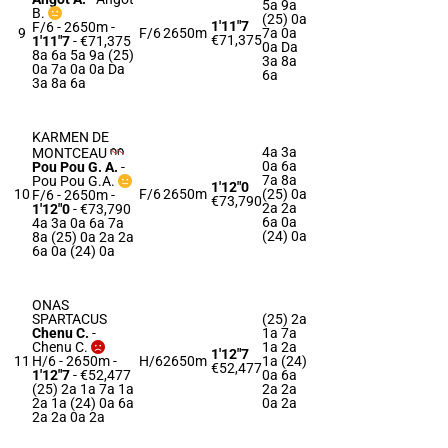
5a 9a
B.
(25) 0a
1'11"7
F/6 - 2650m
-
9
F/6
2650m
7a 0a
€71,375
1'11"7
- €71,375
0a Da
8a 6a 5a 9a (25)
3a 8a
0a 7a 0a 0a Da
6a
3a 8a 6a
KARMEN DE
4a 3a
MONTCEAU
0a 6a
Pou Pou G. A.
-
7a 8a
Pou Pou G.A.
1'12"0
10
F/6
2650m
(25) 0a
F/6 - 2650m
-
€73,790
2a 2a
1'12"0
- €73,790
6a 0a
4a 3a 0a 6a 7a
(24) 0a
8a (25) 0a 2a 2a
6a 0a (24) 0a
ONAS
SPARTACUS
(25) 2a
Chenu C.
-
1a 7a
Chenu C.
1a 2a
1'12"7
11
H/6 - 2650m
-
H/6
2650m
1a (24)
€52,477
1'12"7
- €52,477
0a 6a
(25) 2a 1a 7a 1a
2a 2a
2a 1a (24) 0a 6a
0a 2a
2a 2a 0a 2a