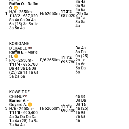
8a 4a
Raffin O.
-
Raffin
0a 9a
O.
4a 6a
1'13"2
H/6 - 2650m
-
1
H/6
2650m
(25) 3a
€87,020
1'13"2
- €87,020
5a 1a
8a 4a 0a 9a 4a
3a 5a
6a (25) 3a 5a 1a
4a
3a 5a 4a
KORIGANE
Da 4a
D'ERABLE
3a Da
Raffin E.
-
Marie
0a (25)
H.
1'11"4
2
F/6
2650m
2a 1a
F/6 - 2650m
-
€95,780
1a 6a
1'11"4
- €95,780
5a Da
Da 4a 3a Da 0a
6a
(25) 2a 1a 1a 6a
5a Da 6a
KOWEIT DE
4a 0a
CHENU
Da Da
Barrier A.
-
Da 1a
Guyard A.
1'11"8
3
H/6
2650m
4a (25)
H/6 - 2650m
-
€90,400
1a 9a
1'11"8
- €90,400
7a 6a
4a 0a Da Da Da
4a
1a 4a (25) 1a 9a
7a 6a 4a