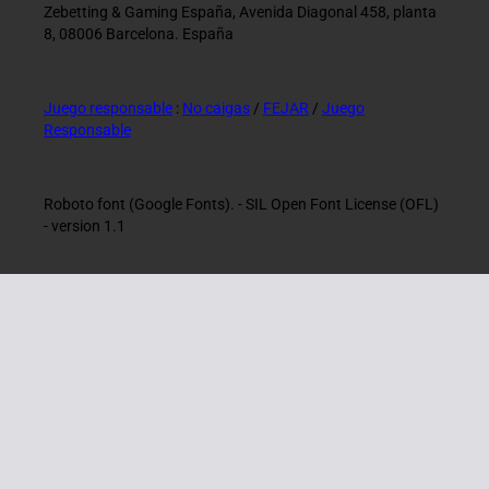
Zebetting & Gaming España, Avenida Diagonal 458, planta
8, 08006 Barcelona. España
Juego responsable
:
No caigas
/
FEJAR
/
Juego
Responsable
Roboto font (Google Fonts). - SIL Open Font License (OFL)
- version 1.1