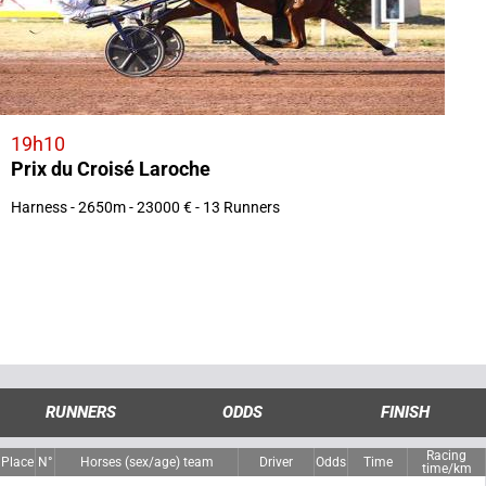
19h10
Prix du Croisé Laroche
Harness - 2650m - 23000 € - 13 Runners
RUNNERS
ODDS
FINISH
Racing
Place
N°
Horses (sex/age) team
Driver
Odds
Time
time/km