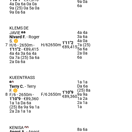
9a 0a
4a Da 6a 0a 0a
6a
9a (25) 0a 5a 0a
9a 0a 6a
KLEMS DE
4a 4a
JAVIE
3a 6a
Nivard F.
-
Roger
4a 0a
S.
1'11"2
7
H/6
2650m
7a (25)
H/6 - 2650m
-
€89,415
5a 6a
1'11"2
- €89,415
2a 0a
4a 4a 3a 6a 4a
6a
0a 7a (25) 5a 6a
2a 0a 6a
KUEENTRASS
1a 1a
Da 6a
Terry C.
-
Terry
(25) 8a
F.
1'10"9
8
F/6
2650m
9a 9a
F/6 - 2650m
-
€89,360
1a 2a
1'10"9
- €89,360
2a 1a
1a 1a Da 6a
1a
(25) 8a 9a 9a 1a
2a 2a 1a 1a
KENISA
8a 6a
Angot A.
-
Angot