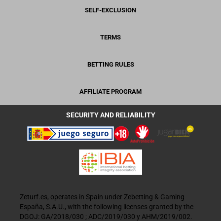
SELF-EXCLUSION
TERMS
BETTING RULES
AFFILIATE PROGRAM
SECURITY AND RELIABILITY
Zeturf.es, operates in Spain under Zebetting & Gaming
España, S.A.U., with the following licenses granted by the
DGOJ: GA/2018/030 ; ADC/2019/030 y AHM/2019/002.