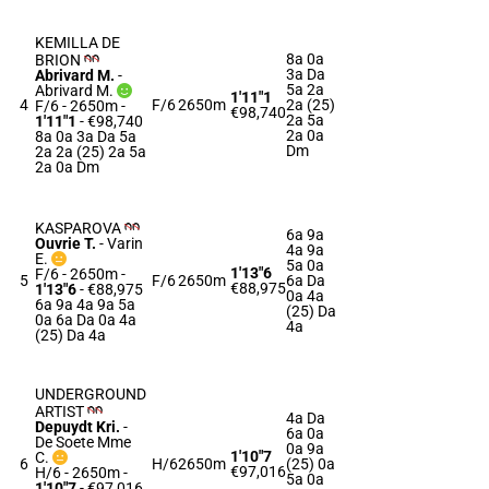
KEMILLA DE
8a 0a
BRION
3a Da
Abrivard M.
-
5a 2a
Abrivard M.
1'11"1
4
F/6
2650m
2a (25)
F/6 - 2650m
-
€98,740
2a 5a
1'11"1
- €98,740
2a 0a
8a 0a 3a Da 5a
Dm
2a 2a (25) 2a 5a
2a 0a Dm
KASPAROVA
6a 9a
Ouvrie T.
-
Varin
4a 9a
E.
5a 0a
1'13"6
F/6 - 2650m
-
5
F/6
2650m
6a Da
€88,975
1'13"6
- €88,975
0a 4a
6a 9a 4a 9a 5a
(25) Da
0a 6a Da 0a 4a
4a
(25) Da 4a
UNDERGROUND
ARTIST
4a Da
Depuydt Kri.
-
6a 0a
De Soete Mme
0a 9a
1'10"7
C.
6
H/6
2650m
(25) 0a
€97,016
H/6 - 2650m
-
5a 0a
1'10"7
- €97,016