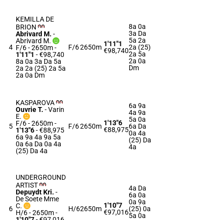
KEMILLA DE
8a 0a
BRION
3a Da
Abrivard M.
-
5a 2a
Abrivard M.
1'11"1
4
F/6
2650m
2a (25)
F/6 - 2650m
-
€98,740
2a 5a
1'11"1
- €98,740
2a 0a
8a 0a 3a Da 5a
Dm
2a 2a (25) 2a 5a
2a 0a Dm
KASPAROVA
6a 9a
Ouvrie T.
-
Varin
4a 9a
E.
5a 0a
1'13"6
F/6 - 2650m
-
5
F/6
2650m
6a Da
€88,975
1'13"6
- €88,975
0a 4a
6a 9a 4a 9a 5a
(25) Da
0a 6a Da 0a 4a
4a
(25) Da 4a
UNDERGROUND
ARTIST
4a Da
Depuydt Kri.
-
6a 0a
De Soete Mme
0a 9a
1'10"7
C.
6
H/6
2650m
(25) 0a
€97,016
H/6 - 2650m
-
5a 0a
1'10"7
- €97,016