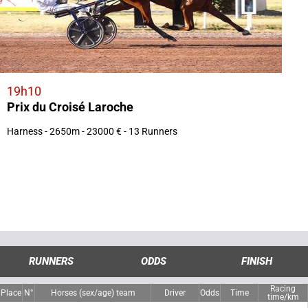
19h10
Prix du Croisé Laroche
Harness - 2650m - 23000 € - 13 Runners
RUNNERS
ODDS
FINISH
Racing
Place
N°
Horses (sex/age) team
Driver
Odds
Time
time/km