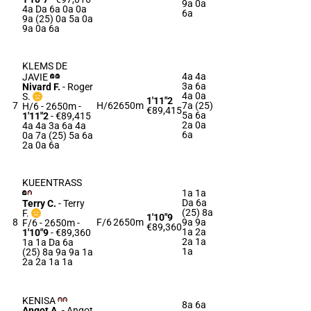
9a 0a
4a Da 6a 0a 0a
6a
9a (25) 0a 5a 0a
9a 0a 6a
KLEMS DE
4a 4a
JAVIE
3a 6a
Nivard F.
-
Roger
4a 0a
S.
1'11"2
7
H/6
2650m
7a (25)
H/6 - 2650m
-
€89,415
5a 6a
1'11"2
- €89,415
2a 0a
4a 4a 3a 6a 4a
6a
0a 7a (25) 5a 6a
2a 0a 6a
KUEENTRASS
1a 1a
Da 6a
Terry C.
-
Terry
(25) 8a
F.
1'10"9
8
F/6
2650m
9a 9a
F/6 - 2650m
-
€89,360
1a 2a
1'10"9
- €89,360
2a 1a
1a 1a Da 6a
1a
(25) 8a 9a 9a 1a
2a 2a 1a 1a
KENISA
8a 6a
Angot A.
-
Angot