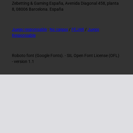
Zebetting & Gaming España, Avenida Diagonal 458, planta
8, 08006 Barcelona. España
Juego responsable
:
No caigas
/
FEJAR
/
Juego
Responsable
Roboto font (Google Fonts). - SIL Open Font License (OFL)
- version 1.1