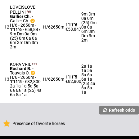
LOVEISLOVE
PELLINI
9m Dm
Gallier Ch.
-
0a 0m
Gallier Ch.
(25) 0m
1'11"6
H/6 - 2650m
-
12
H/6
2650m
0a 0a
€58,847
1'11"6
- €58,847
6m 3m
9m Dm 0a 0m
Dm 3m
(25) 0m 0a 0a
2m
6m 3m Dm 3m
2m
KOPA VRIE
2a 1a
Rochard B.
-
1a 5a
Touvais O.
5a 6a
1'11"5
H/6 - 2650m
-
13
H/6
2650m
6a 1a
€82,800
1'11"5
- €82,800
(25) 4a
2a 1a 1a 5a 5a
6a 5a
6a 6a 1a (25) 4a
1a
6a 5a 1a
Refresh odds
Presence of favorite horses