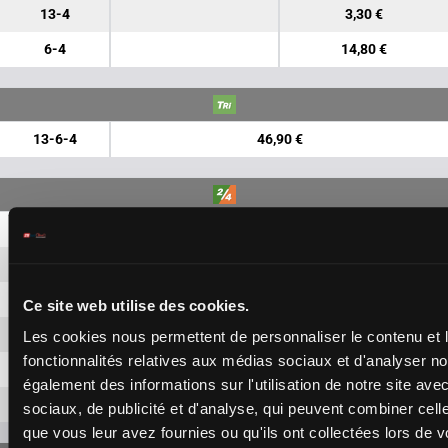
13-4
3,30 €
6-4
14,80 €
13-6-4
46,90 €
13-6
1,70 €
13-4
1,70 €
13-8
1,70 €
Ce site web utilise des cookies.
6-4
1,70 €
Les cookies nous permettent de personnaliser le contenu et l
fonctionnalités relatives aux médias sociaux et d'analyser no
6-8
1,70 €
également des informations sur l'utilisation de notre site av
4-8
1,70 €
sociaux, de publicité et d'analyse, qui peuvent combiner cell
que vous leur avez fournies ou qu'ils ont collectées lors de vo