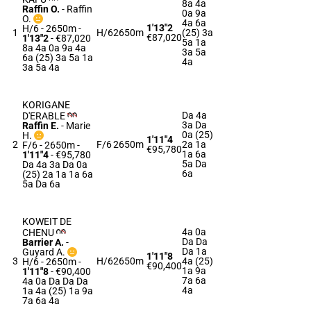
8a 4a
Raffin O.
-
Raffin
0a 9a
O.
4a 6a
1'13"2
H/6 - 2650m
-
1
H/6
2650m
(25) 3a
€87,020
1'13"2
- €87,020
5a 1a
8a 4a 0a 9a 4a
3a 5a
6a (25) 3a 5a 1a
4a
3a 5a 4a
KORIGANE
Da 4a
D'ERABLE
3a Da
Raffin E.
-
Marie
0a (25)
H.
1'11"4
2
F/6
2650m
2a 1a
F/6 - 2650m
-
€95,780
1a 6a
1'11"4
- €95,780
5a Da
Da 4a 3a Da 0a
6a
(25) 2a 1a 1a 6a
5a Da 6a
KOWEIT DE
4a 0a
CHENU
Da Da
Barrier A.
-
Da 1a
Guyard A.
1'11"8
3
H/6
2650m
4a (25)
H/6 - 2650m
-
€90,400
1a 9a
1'11"8
- €90,400
7a 6a
4a 0a Da Da Da
4a
1a 4a (25) 1a 9a
7a 6a 4a