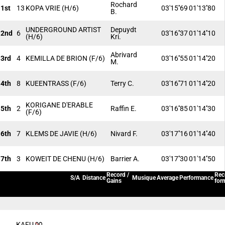
Rochard
1st
13
KOPA VRIE
(H/6)
03'15''69
01'13''80
B.
UNDERGROUND ARTIST
Depuydt
2nd
6
03'16''37
01'14''10
(H/6)
Kri.
Abrivard
3rd
4
KEMILLA DE BRION
(F/6)
03'16''55
01'14''20
M.
4th
8
KUEENTRASS
(F/6)
Terry C.
03'16''71
01'14''20
KORIGANE D'ERABLE
5th
2
Raffin E.
03'16''85
01'14''30
(F/6)
6th
7
KLEMS DE JAVIE
(H/6)
Nivard F.
03'17''16
01'14''40
7th
3
KOWEIT DE CHENU
(H/6)
Barrier A.
03'17''30
01'14''50
Record /
Rec
S/A
Distance
Musique
Average
Performance
Gains
for
KAFU