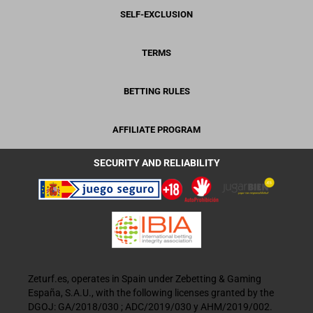
SELF-EXCLUSION
TERMS
BETTING RULES
AFFILIATE PROGRAM
SECURITY AND RELIABILITY
Zeturf.es, operates in Spain under Zebetting & Gaming
España, S.A.U., with the following licenses granted by the
DGOJ: GA/2018/030 ; ADC/2019/030 y AHM/2019/002.