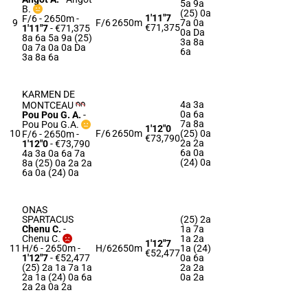
5a 9a
B.
(25) 0a
1'11"7
F/6 - 2650m
-
9
F/6
2650m
7a 0a
€71,375
1'11"7
- €71,375
0a Da
8a 6a 5a 9a (25)
3a 8a
0a 7a 0a 0a Da
6a
3a 8a 6a
KARMEN DE
4a 3a
MONTCEAU
0a 6a
Pou Pou G. A.
-
7a 8a
Pou Pou G.A.
1'12"0
10
F/6
2650m
(25) 0a
F/6 - 2650m
-
€73,790
2a 2a
1'12"0
- €73,790
6a 0a
4a 3a 0a 6a 7a
(24) 0a
8a (25) 0a 2a 2a
6a 0a (24) 0a
ONAS
SPARTACUS
(25) 2a
Chenu C.
-
1a 7a
Chenu C.
1a 2a
1'12"7
11
H/6 - 2650m
-
H/6
2650m
1a (24)
€52,477
1'12"7
- €52,477
0a 6a
(25) 2a 1a 7a 1a
2a 2a
2a 1a (24) 0a 6a
0a 2a
2a 2a 0a 2a