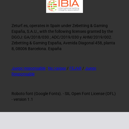
Zeturf.es, operates in Spain under Zebetting & Gaming
España, S.A.U., with the following licenses granted by the
DGOJ: GA/2018/030 ; ADC/2019/030 y AHM/2019/002.
Zebetting & Gaming España, Avenida Diagonal 458, planta
8, 08006 Barcelona. España
Juego responsable
:
No caigas
/
FEJAR
/
Juego
Responsable
Roboto font (Google Fonts). - SIL Open Font License (OFL)
- version 1.1