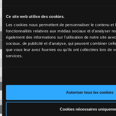
12
12,20 €
3,80 €
8
1,40 €
Ce site web utilise des cookies.
9
15,50 €
Les cookies nous permettent de personnaliser le contenu et l
fonctionnalités relatives aux médias sociaux et d'analyser no
FORECAST
également des informations sur l'utilisation de notre site av
sociaux, de publicité et d'analyse, qui peuvent combiner cell
que vous leur avez fournies ou qu'ils ont collectées lors de vo
1-12
45,90 €
14,10 €
services.
1-8
5,30 €
12-8
13,20 €
Autoriser tous les cookies
1-12-8
76,60 €
Cookies nécessaires uniqueme