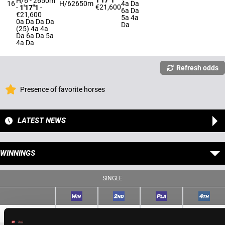
1'17"1
H/6 - 2650m
16
H/6
2650m
4a Da
€21,600
-
1'17"1
-
6a Da
€21,600
5a 4a
0a Da Da Da
Da
(25) 4a 4a
Da 6a Da 5a
4a Da
Refresh odds
Presence of favorite horses
LATEST NEWS
WINNINGS
SINGLE
1
3,70 €
1,50 €