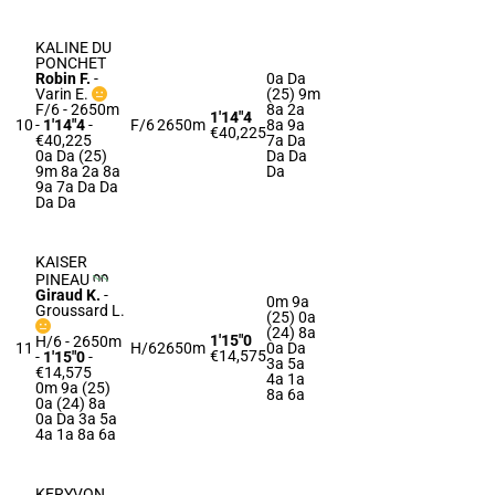
KALINE DU
PONCHET
Robin F.
-
0a Da
Varin E.
(25) 9m
F/6 - 2650m
8a 2a
1'14"4
10
-
1'14"4
-
F/6
2650m
8a 9a
€40,225
€40,225
7a Da
0a Da (25)
Da Da
9m 8a 2a 8a
Da
9a 7a Da Da
Da Da
KAISER
PINEAU
Giraud K.
-
0m 9a
Groussard L.
(25) 0a
(24) 8a
1'15"0
H/6 - 2650m
11
H/6
2650m
0a Da
€14,575
-
1'15"0
-
3a 5a
€14,575
4a 1a
0m 9a (25)
8a 6a
0a (24) 8a
0a Da 3a 5a
4a 1a 8a 6a
KERYVON