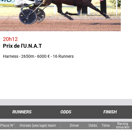
20h12
Prix de l'U.N.A.T
Harness - 2650m - 6000 € - 16 Runners
RUNNERS
ODDS
FINISH
Racing
Place
N°
Horses (sex/age) team
Driver
Odds
Time
time/km