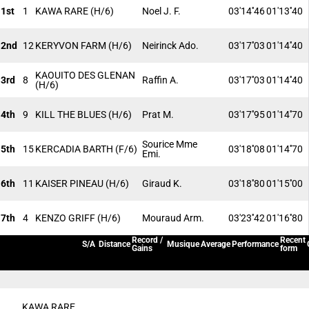
1st
1
KAWA RARE
(H/6)
Noel J. F.
03'14''46
01'13''40
2nd
12
KERYVON FARM
(H/6)
Neirinck Ado.
03'17''03
01'14''40
KAOUITO DES GLENAN
3rd
8
Raffin A.
03'17''03
01'14''40
(H/6)
4th
9
KILL THE BLUES
(H/6)
Prat M.
03'17''95
01'14''70
Sourice Mme
5th
15
KERCADIA BARTH
(F/6)
03'18''08
01'14''70
Emi.
6th
11
KAISER PINEAU
(H/6)
Giraud K.
03'18''80
01'15''00
7th
4
KENZO GRIFF
(H/6)
Mouraud Arm.
03'23''42
01'16''80
Record /
Recent
S/A
Distance
Musique
Average
Performance
Gains
form
KAWA RARE