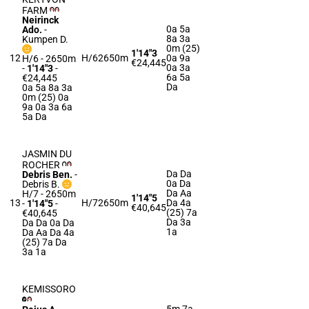
FARM
Neirinck
0a 5a
Ado.
-
8a 3a
Kumpen D.
0m (25)
1'14"3
12
H/6
2650m
0a 9a
H/6 - 2650m
€24,445
0a 3a
-
1'14"3
-
6a 5a
€24,445
Da
0a 5a 8a 3a
0m (25) 0a
9a 0a 3a 6a
5a Da
JASMIN DU
ROCHER
Da Da
Debris Ben.
-
0a Da
Debris B.
Da Aa
H/7 - 2650m
1'14"5
13
H/7
2650m
Da 4a
-
1'14"5
-
€40,645
(25) 7a
€40,645
Da 3a
Da Da 0a Da
1a
Da Aa Da 4a
(25) 7a Da
3a 1a
KEMISSORO