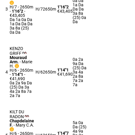
0a Da
1a Da
H/7 - 2650m
1'16"2
3
H/7
2650m
Da Da
-
1'16"2
-
€43,405
3a 8a
€43,405
(25) 0a
Da 1a 0a Da
Da
1a Da Da Da
3a 8a (25)
0a Da
KENZO
GRIFF
Mouraud
0a 2a
Arm.
-
Marie
9a Da
H.
(25) Da
1'14"1
H/6 - 2650m
4
H/6
2650m
3a 4a
€41,690
-
1'14"1
-
2a 8a
€41,690
7a 2a
0a 2a 9a Da
7a
(25) Da 3a
4a 2a 8a 7a
2a 7a
KILT DU
RADON
Chapdelaine
5a 0a
F.
-
Mary C.A.
Da (25)
4a 9a
1'14"7
H/6 - 2650m