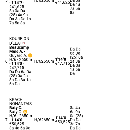
5
H/6
2650m
Da 3a
€41,625
-
1'14"7
-
Da 1a
€41,625
7a 5a
5a 0a Da
8a
(25) 4a 9a
Da 3a Da 1a
7a 5a 8a
KOUREION
D'ELA
Beaucamp
Da Da
Mme A.
-
6a Da
Guyard A.
(25) 0a
1'14"8
H/6 - 2650m
6
H/6
2650m
2a 8a
€47,715
-
1'14"8
-
Da 3a
€47,715
1a 6a
Da Da 6a Da
Da
(25) 0a 2a
8a Da 3a 1a
6a Da
KRACH
NONANTAIS
Baty C.
-
3a 4a
Baty C.
6a 9a
H/6 - 2650m
0a (25)
1'14"0
7
-
1'14"0
-
H/6
2650m
Da Da
€50,525
€50,525
3a 7a
3a 4a 6a 9a
Da Da