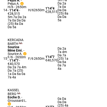
5m 7a
Pejus A.
-
Da 2a
Pejus A.
7a 0a
H/6 - 2650m
1'14"4
14
H/6
2650m
Da Da
-
1'14"4
-
€28,515
(25) 8a
€28,515
Da Da
5m 7a Da 2a
5a
7a 0a Da Da
(25) 8a Da
Da 5a
KERCADIA
BARTH
Sourice
Da 2a
Mme Emi.
-
7a 4m
Sourice A.
Da 7a
1'14"7
F/6 - 2650m
15
F/6
2650m
(25) 1a
€40,570
-
1'14"7
-
Da 6a
€40,570
0a 7a
Da 2a 7a 4m
4a
Da 7a (25)
1a Da 6a 0a
7a 4a
KASSEL
BERG
Eoche D.
-
0a Da
Groussard L.
Da Da
(25) 4a