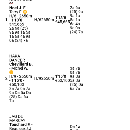
2a 6a
Noel J. F.
-
(25) 9a
Terry F.
9a 1a
H/6 - 2650m
1'13"8
1
H/6
2650m
5a 1a
-
1'13"8
-
€45,665
6a 4a
€45,665
9a 0a
2a 6a (25)
(24) 7a
9a 9a 1a 5a
1a 6a 4a 9a
0a (24) 7a
HAKA
DANCER
Chevillard B.
-
Michel W.
3a 7a
0a 7a
H/9 - 2650m
1'15"0
9a Da
2
H/9
2650m
-
1'15"0
-
€50,100
5a Da
€50,100
(25) Da
3a 7a 0a 7a
6a 7a
9a Da 5a Da
(25) Da 6a
7a
JAG DE
MARCAY
Touchard F.
-
Da 1a
Beausse J.J.