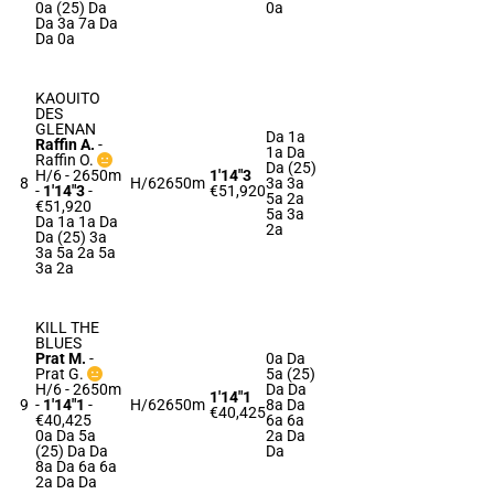
0a (25) Da
0a
Da 3a 7a Da
Da 0a
KAOUITO
DES
GLENAN
Da 1a
Raffin A.
-
1a Da
Raffin O.
Da (25)
H/6 - 2650m
1'14"3
8
H/6
2650m
3a 3a
-
1'14"3
-
€51,920
5a 2a
€51,920
5a 3a
Da 1a 1a Da
2a
Da (25) 3a
3a 5a 2a 5a
3a 2a
KILL THE
BLUES
Prat M.
-
0a Da
Prat G.
5a (25)
H/6 - 2650m
Da Da
1'14"1
9
-
1'14"1
-
H/6
2650m
8a Da
€40,425
€40,425
6a 6a
0a Da 5a
2a Da
(25) Da Da
Da
8a Da 6a 6a
2a Da Da